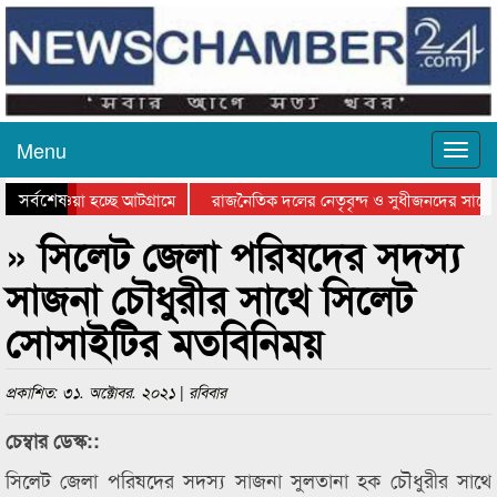
Menu
সর্বশেষ
িয়ে যাওয়া হচ্ছে আটগ্রামে
রাজনৈতিক দলের নেতৃবৃন্দ ও সুধীজনদের সাথে 
তিযোগিতার পুরস্কার বিতরণ সম্পন্ন
সিলেটে বাংলাদেশ গ্রুপ থিয়েটার ফেডারেশানের ব
» সিলেট জেলা পরিষদের সদস্য
সাজনা চৌধুরীর সাথে সিলেট
সোসাইটির মতবিনিময়
প্রকাশিত: ৩১. অক্টোবর. ২০২১ | রবিবার
চেম্বার ডেস্ক::
সিলেট জেলা পরিষদের সদস্য সাজনা সুলতানা হক চৌধুরীর সাথে