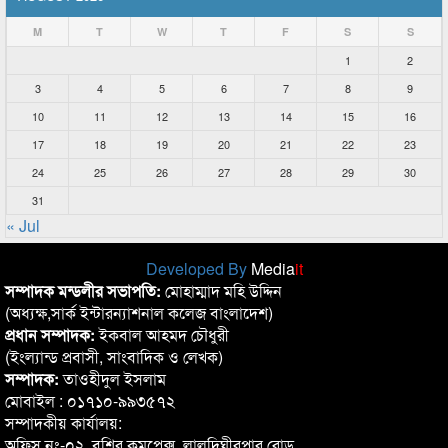
M
T
W
T
F
S
S
1
2
3
4
5
6
7
8
9
10
11
12
13
14
15
16
17
18
19
20
21
22
23
24
25
26
27
28
29
30
31
« Jul
Developed By
Media
it
সম্পাদক মন্ডলীর সভাপতি:
মোহাম্মাদ মহি উদ্দিন
(অধ্যক্ষ,সার্ক ইন্টারন্যাশনাল কলেজ বাংলাদেশ)
প্রধান সম্পাদক:
ইকবাল আহমদ চৌধুরী
(ইংল্যান্ড প্রবাসী, সাংবাদিক ও লেখক)
সম্পাদক:
তাওহীদুল ইসলাম
মোবাইল : ০১৭১০-৯৯৩৫৭২
সম্পাদকীয় কার্যালয়:
অফিস নং-০২, বশির কমপ্লেক্স, লালদিঘীরপার রোড,