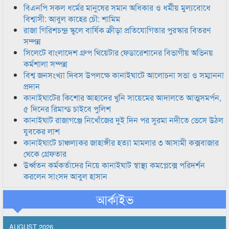
বিএনপি সকল ধর্মের মানুষের সমান অধিকার ও ধর্মীয় মুল্যবোধে
বিশ্বাসী: আবুল কাহের চৌ: শামিম
রাজা গিরিশচন্দ্র স্কুলে বার্ষিক ক্রীড়া প্রতিযোগিতার পুরস্কার বিতরণ
সম্পন্ন
সিলেটে বাংলাদেশ গ্রুপ থিয়েটার ফেডারেশানের বিভাগীয় অভিনয়
কর্মশালা সম্পন্ন
বিশ্ব জনসংখ্যা দিবস উপলক্ষে কানাইঘাটে আলোচনা সভা ও সম্মাননা
প্রদান
কানাইঘাটের কিশোর আহাদের খুনি সায়েমের আদালতে আত্মসমর্পন,
৫ দিনের রিমান্ড চাইবে পুলিশ
কানাইঘাট রাজাগঞ্জে নিখোঁজের দুই দিন পর সুরমা নদীতে ভেসে উঠল
যুবকের লাশ
কানাইঘাটে চাঞ্চল্যকর জাহাঙ্গীর হত্যা মামলার ৩ আসামী কক্সবাজার
থেকে গ্রেফতার
উর্ধ্বতন কর্মকর্তাদের নিয়ে কানাইঘাট স্বাস্থ্য কমপ্লেক্সে পরিদর্শন
করলেন সাংসদ আবুল হাসান
আর্কাইভ
AUGUST 2026