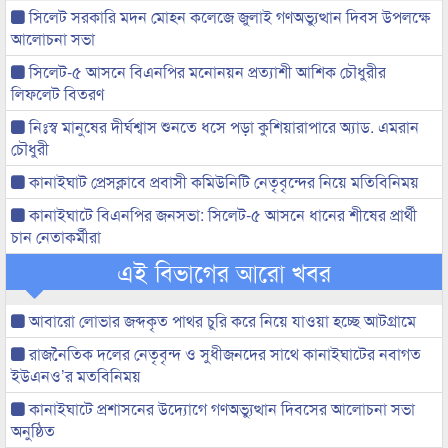
সিলেট সরকারি মদন মোহন কলেজে জুলাই গণঅভ্যুত্থান দিবস উপলক্ষে
আলোচনা সভা
সিলেট-৫ আসনে বিএনপির মনোনয়ন প্রত্যাশী আশিক চৌধুরীর
লিফলেট বিতরণ
নিঃস্ব মানুষের দীর্ঘশ্বাস শুনতে ধসে পড়া কুশিয়ারাপারে অ্যাড. এমরান
চৌধুরী
কানাইঘাট প্রেসক্লাবে প্রবাসী কমিউনিটি নেতৃবৃন্দের নিয়ে মতিবিনিময়
কানাইঘাটে বিএনপির জনসভা: সিলেট-৫ আসনে ধানের শীষের প্রার্থী
চান নেতাকর্মীরা
এই বিভাগের আরো খবর
আবারো লোভার জব্দকৃত পাথর চুরি করে নিয়ে যাওয়া হচ্ছে আটগ্রামে
রাজনৈতিক দলের নেতৃবৃন্দ ও সুধীজনদের সাথে কানাইঘাটের নবাগত
ইউএনও’র মতবিনিময়
কানাইঘাটে প্রশাসনের উদ্যোগে গণঅভ্যুত্থান দিবসের আলোচনা সভা
অনুষ্ঠিত