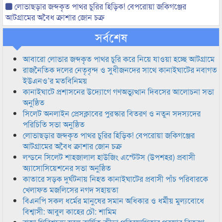
লোভাছড়ার জব্দকৃত পাথর চুরির হিড়িক! বেপরোয়া জকিগঞ্জের
আটগ্রামের অবৈধ ক্রাশার জোন চক্র
সর্বশেষ
আবারো লোভার জব্দকৃত পাথর চুরি করে নিয়ে যাওয়া হচ্ছে আটগ্রামে
রাজনৈতিক দলের নেতৃবৃন্দ ও সুধীজনদের সাথে কানাইঘাটের নবাগত
ইউএনও’র মতবিনিময়
কানাইঘাটে প্রশাসনের উদ্যোগে গণঅভ্যুত্থান দিবসের আলোচনা সভা
অনুষ্ঠিত
সিলেট অনলাইন প্রেসক্লাবের পুরস্কার বিতরণ ও নতুন সদস্যদের
পরিচিতি সভা অনুষ্ঠিত
লোভাছড়ার জব্দকৃত পাথর চুরির হিড়িক! বেপরোয়া জকিগঞ্জের
আটগ্রামের অবৈধ ক্রাশার জোন চক্র
লন্ডনে সিলেট শাহজালাল হাউজিং এস্টেটস (উপশহর) প্রবাসী
অ্যাসোসিয়েশনের সভা অনুষ্ঠিত
কাতারে সড়ক দুর্ঘটনায় নিহত কানাইঘাটের প্রবাসী পাঁচ পরিবারকে
খেলাফত মজলিসের নগদ সহায়তা
বিএনপি সকল ধর্মের মানুষের সমান অধিকার ও ধর্মীয় মুল্যবোধে
বিশ্বাসী: আবুল কাহের চৌ: শামিম