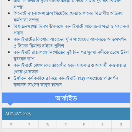
রাজা গিরিশচন্দ্র স্কুলে বার্ষিক ক্রীড়া প্রতিযোগিতার পুরস্কার বিতরণ
সম্পন্ন
সিলেটে বাংলাদেশ গ্রুপ থিয়েটার ফেডারেশানের বিভাগীয় অভিনয়
কর্মশালা সম্পন্ন
বিশ্ব জনসংখ্যা দিবস উপলক্ষে কানাইঘাটে আলোচনা সভা ও সম্মাননা
প্রদান
কানাইঘাটের কিশোর আহাদের খুনি সায়েমের আদালতে আত্মসমর্পন,
৫ দিনের রিমান্ড চাইবে পুলিশ
কানাইঘাট রাজাগঞ্জে নিখোঁজের দুই দিন পর সুরমা নদীতে ভেসে উঠল
যুবকের লাশ
কানাইঘাটে চাঞ্চল্যকর জাহাঙ্গীর হত্যা মামলার ৩ আসামী কক্সবাজার
থেকে গ্রেফতার
উর্ধ্বতন কর্মকর্তাদের নিয়ে কানাইঘাট স্বাস্থ্য কমপ্লেক্সে পরিদর্শন
করলেন সাংসদ আবুল হাসান
আর্কাইভ
AUGUST 2026
M
T
W
T
F
S
S