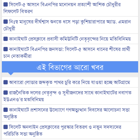
সিলেট-৫ আসনে বিএনপির মনোনয়ন প্রত্যাশী আশিক চৌধুরীর
লিফলেট বিতরণ
নিঃস্ব মানুষের দীর্ঘশ্বাস শুনতে ধসে পড়া কুশিয়ারাপারে অ্যাড. এমরান
চৌধুরী
কানাইঘাট প্রেসক্লাবে প্রবাসী কমিউনিটি নেতৃবৃন্দের নিয়ে মতিবিনিময়
কানাইঘাটে বিএনপির জনসভা: সিলেট-৫ আসনে ধানের শীষের প্রার্থী
চান নেতাকর্মীরা
এই বিভাগের আরো খবর
আবারো লোভার জব্দকৃত পাথর চুরি করে নিয়ে যাওয়া হচ্ছে আটগ্রামে
রাজনৈতিক দলের নেতৃবৃন্দ ও সুধীজনদের সাথে কানাইঘাটের নবাগত
ইউএনও’র মতবিনিময়
কানাইঘাটে প্রশাসনের উদ্যোগে গণঅভ্যুত্থান দিবসের আলোচনা সভা
অনুষ্ঠিত
সিলেট অনলাইন প্রেসক্লাবের পুরস্কার বিতরণ ও নতুন সদস্যদের
পরিচিতি সভা অনুষ্ঠিত