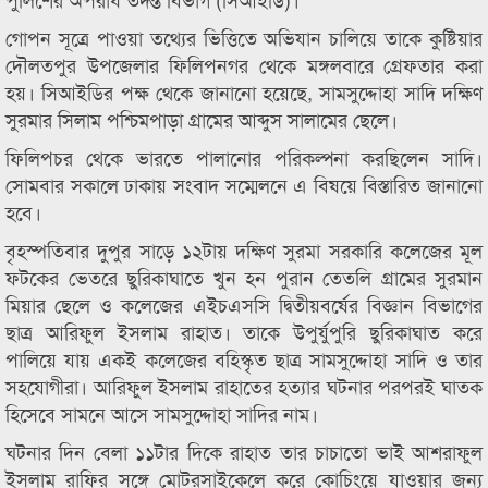
গোপন সূত্রে পাওয়া তথ্যের ভিত্তিতে অভিযান চালিয়ে তাকে কুষ্টিয়ার
দৌলতপুর উপজেলার ফিলিপনগর থেকে মঙ্গলবারে গ্রেফতার করা
হয়। সিআইডির পক্ষ থেকে জানানো হয়েছে, সামসুদ্দোহা সাদি দক্ষিণ
সুরমার সিলাম পশ্চিমপাড়া গ্রামের আব্দুস সালামের ছেলে।
ফিলিপচর থেকে ভারতে পালানোর পরিকল্পনা করছিলেন সাদি।
সোমবার সকালে ঢাকায় সংবাদ সম্মেলনে এ বিষয়ে বিস্তারিত জানানো
হবে।
বৃহস্পতিবার দুপুর সাড়ে ১২টায় দক্ষিণ সুরমা সরকারি কলেজের মূল
ফটকের ভেতরে ছুরিকাঘাতে খুন হন পুরান তেতলি গ্রামের সুরমান
মিয়ার ছেলে ও কলেজের এইচএসসি দ্বিতীয়বর্ষের বিজ্ঞান বিভাগের
ছাত্র আরিফুল ইসলাম রাহাত। তাকে উপুর্যুপুরি ছুরিকাঘাত করে
পালিয়ে যায় একই কলেজের বহিস্কৃত ছাত্র সামসুদ্দোহা সাদি ও তার
সহযোগীরা। আরিফুল ইসলাম রাহাতের হত্যার ঘটনার পরপরই ঘাতক
হিসেবে সামনে আসে সামসুদ্দোহা সাদির নাম।
ঘটনার দিন বেলা ১১টার দিকে রাহাত তার চাচাতো ভাই আশরাফুল
ইসলাম রাফির সঙ্গে মোটরসাইকেলে করে কোচিংয়ে যাওয়ার জন্য