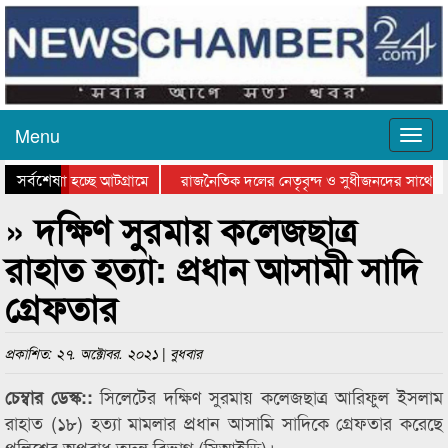
Menu
সর্বশেষ
ে যাওয়া হচ্ছে আটগ্রামে
রাজনৈতিক দলের নেতৃবৃন্দ ও সুধীজনদের সাথে ক
যোগিতার পুরস্কার বিতরণ সম্পন্ন
সিলেটে বাংলাদেশ গ্রুপ থিয়েটার ফেডারেশানের বিভ
» দক্ষিণ সুরমায় কলেজছাত্র
রাহাত হত্যা: প্রধান আসামী সাদি
গ্রেফতার
প্রকাশিত: ২৭. অক্টোবর. ২০২১ | বুধবার
সিলেটের দক্ষিণ সুরমায় কলেজছাত্র আরিফুল ইসলাম
চেম্বার ডেস্ক::
রাহাত (১৮) হত্যা মামলার প্রধান আসামি সাদিকে গ্রেফতার করেছে
পুলিশের অপরাধ তদন্ত বিভাগ (সিআইডি)।