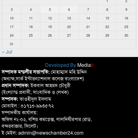
1
2
3
4
5
6
7
8
9
10
11
12
13
14
15
16
17
18
19
20
21
22
23
24
25
26
27
28
29
30
31
« Jul
Developed By
Media
it
সম্পাদক মন্ডলীর সভাপতি:
মোহাম্মাদ মহি উদ্দিন
(অধ্যক্ষ,সার্ক ইন্টারন্যাশনাল কলেজ বাংলাদেশ)
প্রধান সম্পাদক:
ইকবাল আহমদ চৌধুরী
(ইংল্যান্ড প্রবাসী, সাংবাদিক ও লেখক)
সম্পাদক:
তাওহীদুল ইসলাম
মোবাইল : ০১৭১০-৯৯৩৫৭২
সম্পাদকীয় কার্যালয়:
অফিস নং-০২, বশির কমপ্লেক্স, লালদিঘীরপার রোড,
বন্দরবাজার, সিলেট।
ই মেইল: admin@newschamber24.com