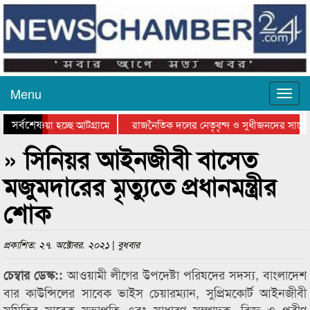
Menu
সর্বশেষ
িয়ে যাওয়া হচ্ছে আটগ্রামে
রাজনৈতিক দলের নেতৃবৃন্দ ও সুধীজনদের সাথে 
তিযোগিতার পুরস্কার বিতরণ সম্পন্ন
সিলেটে বাংলাদেশ গ্রুপ থিয়েটার ফেডারেশানের ব
» সিনিয়র আইনজীবী বাসেত
মজুমদারের মৃত্যুতে প্রধানমন্ত্রীর
শোক
প্রকাশিত: ২৭. অক্টোবর. ২০২১ | বুধবার
আওয়ামী লীগের উপদেষ্টা পরিষদের সদস্য, বাংলাদেশ
চেম্বার ডেস্ক::
বার কাউন্সিলের সাবেক ভাইস চেয়ারম্যান, সুপ্রিমকোর্ট আইনজীবী
সমিতির সাবেক সভাপতি এবং সাধারণ সম্পাদক, বিজ্ঞ ও প্রবীণ