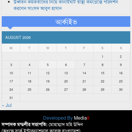
উর্ধ্বতন কর্মকর্তাদের নিয়ে কানাইঘাট স্বাস্থ্য কমপ্লেক্সে পরিদর্শন
করলেন সাংসদ আবুল হাসান
আর্কাইভ
AUGUST 2026
M
T
W
T
F
S
S
1
2
3
4
5
6
7
8
9
10
11
12
13
14
15
16
17
18
19
20
21
22
23
24
25
26
27
28
29
30
31
« Jul
Developed By
Media
it
সম্পাদক মন্ডলীর সভাপতি:
মোহাম্মাদ মহি উদ্দিন
(অধ্যক্ষ,সার্ক ইন্টারন্যাশনাল কলেজ বাংলাদেশ)