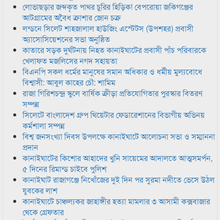
লোভাছড়ার জব্দকৃত পাথর চুরির হিড়িক! বেপরোয়া জকিগঞ্জের
আটগ্রামের অবৈধ ক্রাশার জোন চক্র
লন্ডনে সিলেট শাহজালাল হাউজিং এস্টেটস (উপশহর) প্রবাসী
অ্যাসোসিয়েশনের সভা অনুষ্ঠিত
কাতারে সড়ক দুর্ঘটনায় নিহত কানাইঘাটের প্রবাসী পাঁচ পরিবারকে
খেলাফত মজলিসের নগদ সহায়তা
বিএনপি সকল ধর্মের মানুষের সমান অধিকার ও ধর্মীয় মুল্যবোধে
বিশ্বাসী: আবুল কাহের চৌ: শামিম
রাজা গিরিশচন্দ্র স্কুলে বার্ষিক ক্রীড়া প্রতিযোগিতার পুরস্কার বিতরণ
সম্পন্ন
সিলেটে বাংলাদেশ গ্রুপ থিয়েটার ফেডারেশানের বিভাগীয় অভিনয়
কর্মশালা সম্পন্ন
বিশ্ব জনসংখ্যা দিবস উপলক্ষে কানাইঘাটে আলোচনা সভা ও সম্মাননা
প্রদান
কানাইঘাটের কিশোর আহাদের খুনি সায়েমের আদালতে আত্মসমর্পন,
৫ দিনের রিমান্ড চাইবে পুলিশ
কানাইঘাট রাজাগঞ্জে নিখোঁজের দুই দিন পর সুরমা নদীতে ভেসে উঠল
যুবকের লাশ
কানাইঘাটে চাঞ্চল্যকর জাহাঙ্গীর হত্যা মামলার ৩ আসামী কক্সবাজার
থেকে গ্রেফতার