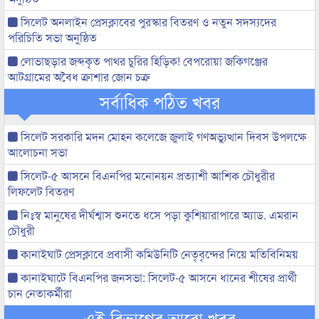
সিলেট অনলাইন প্রেসক্লাবের পুরস্কার বিতরণ ও নতুন সদস্যদের
পরিচিতি সভা অনুষ্ঠিত
লোভাছড়ার জব্দকৃত পাথর চুরির হিড়িক! বেপরোয়া জকিগঞ্জের
আটগ্রামের অবৈধ ক্রাশার জোন চক্র
সর্বাধিক পঠিত খবর
সিলেট সরকারি মদন মোহন কলেজে জুলাই গণঅভ্যুত্থান দিবস উপলক্ষে
আলোচনা সভা
সিলেট-৫ আসনে বিএনপির মনোনয়ন প্রত্যাশী আশিক চৌধুরীর
লিফলেট বিতরণ
নিঃস্ব মানুষের দীর্ঘশ্বাস শুনতে ধসে পড়া কুশিয়ারাপারে অ্যাড. এমরান
চৌধুরী
কানাইঘাট প্রেসক্লাবে প্রবাসী কমিউনিটি নেতৃবৃন্দের নিয়ে মতিবিনিময়
কানাইঘাটে বিএনপির জনসভা: সিলেট-৫ আসনে ধানের শীষের প্রার্থী
চান নেতাকর্মীরা
এই বিভাগের আরো খবর