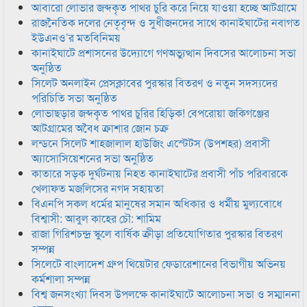
আবারো লোভার জব্দকৃত পাথর চুরি করে নিয়ে যাওয়া হচ্ছে আটগ্রামে
রাজনৈতিক দলের নেতৃবৃন্দ ও সুধীজনদের সাথে কানাইঘাটের নবাগত
ইউএনও’র মতবিনিময়
কানাইঘাটে প্রশাসনের উদ্যোগে গণঅভ্যুত্থান দিবসের আলোচনা সভা
অনুষ্ঠিত
সিলেট অনলাইন প্রেসক্লাবের পুরস্কার বিতরণ ও নতুন সদস্যদের
পরিচিতি সভা অনুষ্ঠিত
লোভাছড়ার জব্দকৃত পাথর চুরির হিড়িক! বেপরোয়া জকিগঞ্জের
আটগ্রামের অবৈধ ক্রাশার জোন চক্র
লন্ডনে সিলেট শাহজালাল হাউজিং এস্টেটস (উপশহর) প্রবাসী
অ্যাসোসিয়েশনের সভা অনুষ্ঠিত
কাতারে সড়ক দুর্ঘটনায় নিহত কানাইঘাটের প্রবাসী পাঁচ পরিবারকে
খেলাফত মজলিসের নগদ সহায়তা
বিএনপি সকল ধর্মের মানুষের সমান অধিকার ও ধর্মীয় মুল্যবোধে
বিশ্বাসী: আবুল কাহের চৌ: শামিম
রাজা গিরিশচন্দ্র স্কুলে বার্ষিক ক্রীড়া প্রতিযোগিতার পুরস্কার বিতরণ
সম্পন্ন
সিলেটে বাংলাদেশ গ্রুপ থিয়েটার ফেডারেশানের বিভাগীয় অভিনয়
কর্মশালা সম্পন্ন
বিশ্ব জনসংখ্যা দিবস উপলক্ষে কানাইঘাটে আলোচনা সভা ও সম্মাননা