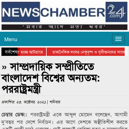
Menu
সর্বশেষ
ে যাওয়া হচ্ছে আটগ্রামে
রাজনৈতিক দলের নেতৃবৃন্দ ও সুধীজনদের সাথে ক
যোগিতার পুরস্কার বিতরণ সম্পন্ন
সিলেটে বাংলাদেশ গ্রুপ থিয়েটার ফেডারেশানের বিভ
» সাম্প্রদায়িক সম্প্রীতিতে
বাংলাদেশ বিশ্বের অন্যতম:
পররাষ্ট্রমন্ত্রী
প্রকাশিত: ২৩. অক্টোবর. ২০২১ | শনিবার
পররাষ্ট্রমন্ত্রী একে আব্দুল মোমেন বলেছেন, আগামী
চেম্বার ডেস্ক::
দু’বছর পর দেশে নির্বাচন। এর আগে দেশকে অস্থীতিশীল করতে
একটি গোষ্ঠী মাঠে নেমেছে। সেই লক্ষ্যেই রোহিঙ্গা হত্যা ও সাম্প্রদায়িক