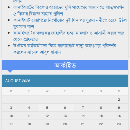
প্রদান
কানাইঘাটের কিশোর আহাদের খুনি সায়েমের আদালতে আত্মসমর্পন,
৫ দিনের রিমান্ড চাইবে পুলিশ
কানাইঘাট রাজাগঞ্জে নিখোঁজের দুই দিন পর সুরমা নদীতে ভেসে উঠল
যুবকের লাশ
কানাইঘাটে চাঞ্চল্যকর জাহাঙ্গীর হত্যা মামলার ৩ আসামী কক্সবাজার
থেকে গ্রেফতার
উর্ধ্বতন কর্মকর্তাদের নিয়ে কানাইঘাট স্বাস্থ্য কমপ্লেক্সে পরিদর্শন
করলেন সাংসদ আবুল হাসান
আর্কাইভ
AUGUST 2026
M
T
W
T
F
S
S
1
2
3
4
5
6
7
8
9
10
11
12
13
14
15
16
17
18
19
20
21
22
23