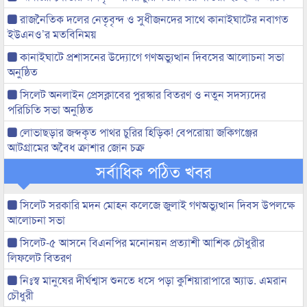
রাজনৈতিক দলের নেতৃবৃন্দ ও সুধীজনদের সাথে কানাইঘাটের নবাগত
ইউএনও’র মতবিনিময়
কানাইঘাটে প্রশাসনের উদ্যোগে গণঅভ্যুত্থান দিবসের আলোচনা সভা
অনুষ্ঠিত
সিলেট অনলাইন প্রেসক্লাবের পুরস্কার বিতরণ ও নতুন সদস্যদের
পরিচিতি সভা অনুষ্ঠিত
লোভাছড়ার জব্দকৃত পাথর চুরির হিড়িক! বেপরোয়া জকিগঞ্জের
আটগ্রামের অবৈধ ক্রাশার জোন চক্র
সর্বাধিক পঠিত খবর
সিলেট সরকারি মদন মোহন কলেজে জুলাই গণঅভ্যুত্থান দিবস উপলক্ষে
আলোচনা সভা
সিলেট-৫ আসনে বিএনপির মনোনয়ন প্রত্যাশী আশিক চৌধুরীর
লিফলেট বিতরণ
নিঃস্ব মানুষের দীর্ঘশ্বাস শুনতে ধসে পড়া কুশিয়ারাপারে অ্যাড. এমরান
চৌধুরী