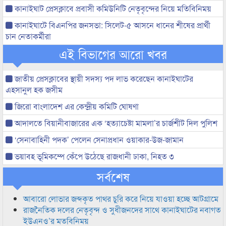
কানাইঘাট প্রেসক্লাবে প্রবাসী কমিউনিটি নেতৃবৃন্দের নিয়ে মতিবিনিময়
কানাইঘাটে বিএনপির জনসভা: সিলেট-৫ আসনে ধানের শীষের প্রার্থী
চান নেতাকর্মীরা
এই বিভাগের আরো খবর
জাতীয় প্রেসক্লাবের স্থায়ী সদস্য পদ লাভ করেছেন কানাইঘাটের
এহসানুল হক জসীম
জিরো বাংলাদেশ এর কেন্দ্রীয় কমিটি ঘোষণা
আদালতে বিয়ানীবাজারের এক ‘হত্যাচেষ্টা মামলা’র চার্জশীট দিল পুলিশ
‘সেনাবাহিনী পদক’ পেলেন সেনাপ্রধান ওয়াকার-উজ-জামান
ভয়াবহ ভূমিকম্পে কেঁপে উঠেছে রাজধানী ঢাকা, নিহত ৩
সর্বশেষ
আবারো লোভার জব্দকৃত পাথর চুরি করে নিয়ে যাওয়া হচ্ছে আটগ্রামে
রাজনৈতিক দলের নেতৃবৃন্দ ও সুধীজনদের সাথে কানাইঘাটের নবাগত
ইউএনও’র মতবিনিময়