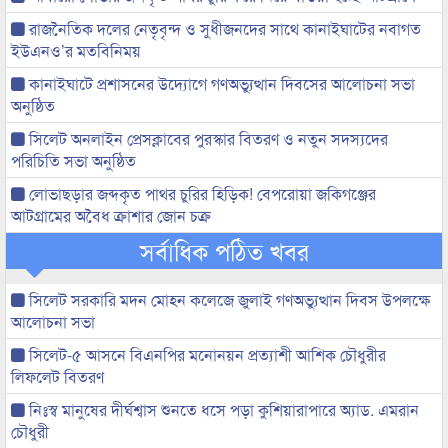
রাজনৈতিক দলের নেতৃবৃন্দ ও সুধীজনদের সাথে কানাইঘাটের নবাগত
ইউএনও’র মতবিনিময়
কানাইঘাটে প্রশাসনের উদ্যোগে গণঅভ্যুত্থান দিবসের আলোচনা সভা
অনুষ্ঠিত
সিলেট অনলাইন প্রেসক্লাবের পুরস্কার বিতরণ ও নতুন সদস্যদের
পরিচিতি সভা অনুষ্ঠিত
লোভাছড়ার জব্দকৃত পাথর চুরির হিড়িক! বেপরোয়া জকিগঞ্জের
আটগ্রামের অবৈধ ক্রাশার জোন চক্র
সর্বাধিক পঠিত খবর
সিলেট সরকারি মদন মোহন কলেজে জুলাই গণঅভ্যুত্থান দিবস উপলক্ষে
আলোচনা সভা
সিলেট-৫ আসনে বিএনপির মনোনয়ন প্রত্যাশী আশিক চৌধুরীর
লিফলেট বিতরণ
নিঃস্ব মানুষের দীর্ঘশ্বাস শুনতে ধসে পড়া কুশিয়ারাপারে অ্যাড. এমরান
চৌধুরী