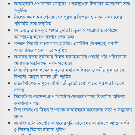
কানাইঘাটে প্রশাসনের উদ্যোগে গণঅভ্যুত্থান দিবসের আলোচনা সভা
অনুষ্ঠিত
সিলেট অনলাইন প্রেসক্লাবের পুরস্কার বিতরণ ও নতুন সদস্যদের
পরিচিতি সভা অনুষ্ঠিত
লোভাছড়ার জব্দকৃত পাথর চুরির হিড়িক! বেপরোয়া জকিগঞ্জের
আটগ্রামের অবৈধ ক্রাশার জোন চক্র
লন্ডনে সিলেট শাহজালাল হাউজিং এস্টেটস (উপশহর) প্রবাসী
অ্যাসোসিয়েশনের সভা অনুষ্ঠিত
কাতারে সড়ক দুর্ঘটনায় নিহত কানাইঘাটের প্রবাসী পাঁচ পরিবারকে
খেলাফত মজলিসের নগদ সহায়তা
বিএনপি সকল ধর্মের মানুষের সমান অধিকার ও ধর্মীয় মুল্যবোধে
বিশ্বাসী: আবুল কাহের চৌ: শামিম
রাজা গিরিশচন্দ্র স্কুলে বার্ষিক ক্রীড়া প্রতিযোগিতার পুরস্কার বিতরণ
সম্পন্ন
সিলেটে বাংলাদেশ গ্রুপ থিয়েটার ফেডারেশানের বিভাগীয় অভিনয়
কর্মশালা সম্পন্ন
বিশ্ব জনসংখ্যা দিবস উপলক্ষে কানাইঘাটে আলোচনা সভা ও সম্মাননা
প্রদান
কানাইঘাটের কিশোর আহাদের খুনি সায়েমের আদালতে আত্মসমর্পন,
৫ দিনের রিমান্ড চাইবে পুলিশ