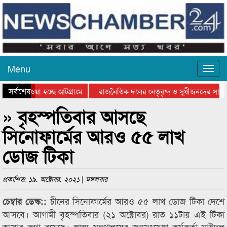
Menu
সর্বশেষ
নিয়ে যাওয়া হচ্ছে আটগ্রামে
রাজনৈতিক দলের নেতৃবৃন্দ ও সুধীজনদের সাথে
রতিযোগিতার পুরস্কার বিতরণ সম্পন্ন
সিলেটে বাংলাদেশ গ্রুপ থিয়েটার ফেডারেশানের 
» বৃহস্পতিবার আসছে
সিনোফার্মের আরও ৫৫ লাখ
ডোজ টিকা
প্রকাশিত: ১৯. অক্টোবর. ২০২১ | মঙ্গলবার
চীনের সিনোফার্মের আরও ৫৫ লাখ ডোজ টিকা দেশে
চেম্বার ডেস্ক::
আসবে। আগামী বৃহস্পতিবার (২১ অক্টোবর) রাত ১১টায় এই টিকা
আসার কথা রয়েছে। স্বাস্থ্য মন্ত্রণালয়ের জনসংযোগ কর্মকর্তা মাইদুল