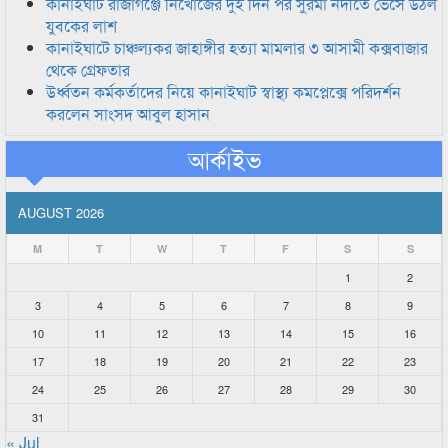
কানাইঘাট রাজাগঞ্জে নিখোঁজের দুই দিন পর সুরমা নদীতে ভেসে উঠল
যুবকের লাশ
কানাইঘাটে চাঞ্চল্যকর জাহাঙ্গীর হত্যা মামলার ৩ আসামী কক্সবাজার
থেকে গ্রেফতার
উর্ধ্বতন কর্মকর্তাদের নিয়ে কানাইঘাট স্বাস্থ্য কমপ্লেক্সে পরিদর্শন
করলেন সাংসদ আবুল হাসান
আর্কাইভ
AUGUST 2026
M
T
W
T
F
S
S
1
2
3
4
5
6
7
8
9
10
11
12
13
14
15
16
17
18
19
20
21
22
23
24
25
26
27
28
29
30
31
« Jul