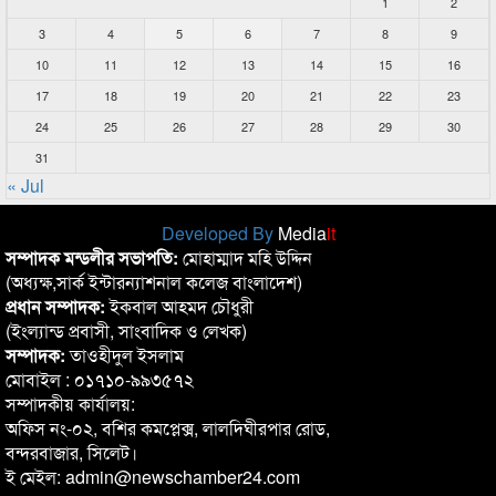
1
2
3
4
5
6
7
8
9
10
11
12
13
14
15
16
17
18
19
20
21
22
23
24
25
26
27
28
29
30
31
« Jul
Developed By
Media
it
সম্পাদক মন্ডলীর সভাপতি:
মোহাম্মাদ মহি উদ্দিন
(অধ্যক্ষ,সার্ক ইন্টারন্যাশনাল কলেজ বাংলাদেশ)
প্রধান সম্পাদক:
ইকবাল আহমদ চৌধুরী
(ইংল্যান্ড প্রবাসী, সাংবাদিক ও লেখক)
সম্পাদক:
তাওহীদুল ইসলাম
মোবাইল : ০১৭১০-৯৯৩৫৭২
সম্পাদকীয় কার্যালয়:
অফিস নং-০২, বশির কমপ্লেক্স, লালদিঘীরপার রোড,
বন্দরবাজার, সিলেট।
ই মেইল: admin@newschamber24.com