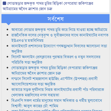
লোভাছড়ার জব্দকৃত পাথর চুরির হিড়িক! বেপরোয়া জকিগঞ্জের
আটগ্রামের অবৈধ ক্রাশার জোন চক্র
সর্বশেষ
আবারো লোভার জব্দকৃত পাথর চুরি করে নিয়ে যাওয়া হচ্ছে আটগ্রামে
রাজনৈতিক দলের নেতৃবৃন্দ ও সুধীজনদের সাথে কানাইঘাটের নবাগত
ইউএনও’র মতবিনিময়
কানাইঘাটে প্রশাসনের উদ্যোগে গণঅভ্যুত্থান দিবসের আলোচনা সভা
অনুষ্ঠিত
সিলেট অনলাইন প্রেসক্লাবের পুরস্কার বিতরণ ও নতুন সদস্যদের
পরিচিতি সভা অনুষ্ঠিত
লোভাছড়ার জব্দকৃত পাথর চুরির হিড়িক! বেপরোয়া জকিগঞ্জের
আটগ্রামের অবৈধ ক্রাশার জোন চক্র
লন্ডনে সিলেট শাহজালাল হাউজিং এস্টেটস (উপশহর) প্রবাসী
অ্যাসোসিয়েশনের সভা অনুষ্ঠিত
কাতারে সড়ক দুর্ঘটনায় নিহত কানাইঘাটের প্রবাসী পাঁচ পরিবারকে
খেলাফত মজলিসের নগদ সহায়তা
বিএনপি সকল ধর্মের মানুষের সমান অধিকার ও ধর্মীয় মুল্যবোধে
বিশ্বাসী: আবুল কাহের চৌ: শামিম