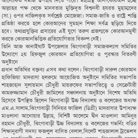
আল্লাহর পক্ষ থেকে মানবতার মুক্তিদূত বিশ্বনবী হযরত মুহাম্মদের
(সা.) ওপর নাজিলকৃত সর্বশ্রেষ্ঠ মোজেজা। সমাজ-জাতি ও রাষ্ট্রে শান্তি
প্রতিষ্ঠা করতে হলে কোরআনের সুমহান শিক্ষা সর্বত্র ছড়িয়ে দিতে
হবে। তথ্যপ্রযুক্তির প্রসারের এই যুগে তরুণ প্রজন্মকে কোরআনমুখী
করতে কোরআনভিত্তিক প্রতিযোগিতার বিকল্প নেই।
তিনি আজ কানাইঘাট উপজেলার ঝিংগাবাড়ী সমাজকল্যাণ সমিতির
উদ্যোগে ২য় হিফজুল কোরআন প্রতিযোগিতা ও পুরস্কার বিতরণী
অনুষ্টানে
প্রধান অতিথির বক্তব্য এসব কথা বলেন। ঝিংগাবাড়ী দারুল কোরআন
হাফিজিয়া মাদরাসা হলরুমে আয়োজিত অনুষ্টানে সমিতির সভাপতি
শাহজাহান সুলায়মান চৌধুরী মায়রুফের সভাপতিত্বে ও সেক্রেটারী
কামরুজ্জামান চৌধুরী জামিলের সঞ্চালনায় অনুষ্টানে বিশেষ অতিথি
হিসেবে উপস্থিত ছিলেন ঝিংগাবাড়ী উচ্চ বিদ্যালয় ও কলেজের অধ্যক্ষ
এম.এ.সালাম,ঝিংগাবাড়ী সিনিয়র ফাজিল (ডিগ্রী) মাদরাসার উপাধ্যক্ষ
মাওলানা আনোয়ার উল্লাহ, বিশিষ্ট আলেমে দ্বীন মাওলানা আমিনুর
রহমান চৌধুরী, ঝিংগাবাড়ী উচ্চ বিদ্যালয় ও কলেজের গভর্নিং বডির
শিক্ষানুরাগী সদস্য ফজলুল বাসিত বেলাল,সিলেট শাহজালাল ট্রাভেলস