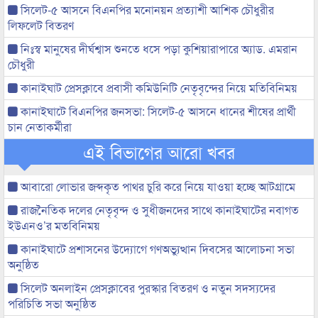
সিলেট-৫ আসনে বিএনপির মনোনয়ন প্রত্যাশী আশিক চৌধুরীর
লিফলেট বিতরণ
নিঃস্ব মানুষের দীর্ঘশ্বাস শুনতে ধসে পড়া কুশিয়ারাপারে অ্যাড. এমরান
চৌধুরী
কানাইঘাট প্রেসক্লাবে প্রবাসী কমিউনিটি নেতৃবৃন্দের নিয়ে মতিবিনিময়
কানাইঘাটে বিএনপির জনসভা: সিলেট-৫ আসনে ধানের শীষের প্রার্থী
চান নেতাকর্মীরা
এই বিভাগের আরো খবর
আবারো লোভার জব্দকৃত পাথর চুরি করে নিয়ে যাওয়া হচ্ছে আটগ্রামে
রাজনৈতিক দলের নেতৃবৃন্দ ও সুধীজনদের সাথে কানাইঘাটের নবাগত
ইউএনও’র মতবিনিময়
কানাইঘাটে প্রশাসনের উদ্যোগে গণঅভ্যুত্থান দিবসের আলোচনা সভা
অনুষ্ঠিত
সিলেট অনলাইন প্রেসক্লাবের পুরস্কার বিতরণ ও নতুন সদস্যদের
পরিচিতি সভা অনুষ্ঠিত