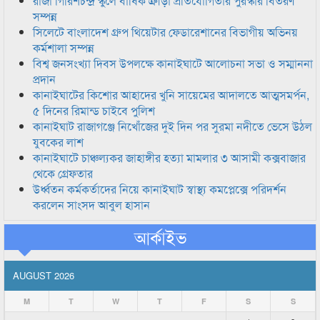
রাজা গিরিশচন্দ্র স্কুলে বার্ষিক ক্রীড়া প্রতিযোগিতার পুরস্কার বিতরণ
সম্পন্ন
সিলেটে বাংলাদেশ গ্রুপ থিয়েটার ফেডারেশানের বিভাগীয় অভিনয়
কর্মশালা সম্পন্ন
বিশ্ব জনসংখ্যা দিবস উপলক্ষে কানাইঘাটে আলোচনা সভা ও সম্মাননা
প্রদান
কানাইঘাটের কিশোর আহাদের খুনি সায়েমের আদালতে আত্মসমর্পন,
৫ দিনের রিমান্ড চাইবে পুলিশ
কানাইঘাট রাজাগঞ্জে নিখোঁজের দুই দিন পর সুরমা নদীতে ভেসে উঠল
যুবকের লাশ
কানাইঘাটে চাঞ্চল্যকর জাহাঙ্গীর হত্যা মামলার ৩ আসামী কক্সবাজার
থেকে গ্রেফতার
উর্ধ্বতন কর্মকর্তাদের নিয়ে কানাইঘাট স্বাস্থ্য কমপ্লেক্সে পরিদর্শন
করলেন সাংসদ আবুল হাসান
আর্কাইভ
AUGUST 2026
M
T
W
T
F
S
S