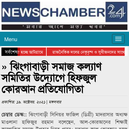
Menu
সর্বশেষ
ে যাওয়া হচ্ছে আটগ্রামে
রাজনৈতিক দলের নেতৃবৃন্দ ও সুধীজনদের সাথে ক
যোগিতার পুরস্কার বিতরণ সম্পন্ন
সিলেটে বাংলাদেশ গ্রুপ থিয়েটার ফেডারেশানের বিভ
» ঝিংগাবাড়ী সমাজ কল্যাণ
সমিতির উদ্যোগে হিফজুল
কোরআন প্রতিযোগিতা
প্রকাশিত: ১৯. অক্টোবর. ২০২১ | মঙ্গলবার
ঝিংগাবাড়ী সিনিয়র ফাজিল (ডিগ্রী) মাদরাসার অধ্যক্ষ
চেম্বার ডেস্ক::
মাওলানা হাফিজুর রহমান বলেছেন, আল-কোরআনের শিক্ষাই
আলোকিত সমাজ উপহার দিতে পারে। মহাগ্রন্থ আল-কোরআন হচ্ছে