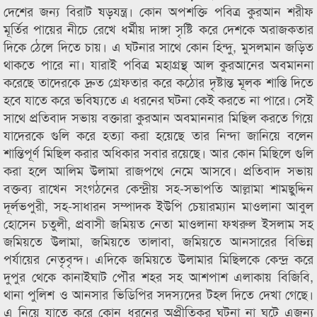
দেশের জন্য বিরাট ষড়যন্ত্র। কোন অপশক্তি পবিত্র কুরআন শরীফ
মূর্তির পায়ের নীচে রেখে ধর্মীয় দাঙ্গা সৃষ্টি করে দেশকে অরাজকতার
দিকে ঠেলে দিতে চায়। এ ঘটনার সাথে কোন হিন্দু, মুসলমান জড়িত
থাকতে পারে না। যারাই পবিত্র মহাগ্রন্থ আল কুরআনের অবমাননা
করেছে তাদেরকে দ্রুত গ্রেফতার করে কঠোর দৃষ্টান্ত মূলক শাস্তি দিতে
হবে যাতে করে ভবিষ্যতে এ ধরনের ঘটনা কেই করতে না পারে। সেই
সাথে প্রতিবাদ সভায় বক্তারা কুরআন অবমাননার মিছিল করতে গিয়ে
যাদেরকে গুলি করে হত্যা করা হয়েছে তার নিন্দা জানিয়ে বলেন
শান্তিপূর্ণ মিছিল করার অধিকার সবার রয়েছে। আর কোন মিছিলে গুলি
করা হলে আলিম উলামা রাজপথে নেমে আসবে। প্রতিবাদ সভায়
বক্তব্য রাখেন সংগঠনের কেন্দ্রীয় সহ-সভাপতি আল্লামা শামছুদ্দিন
দূর্লভপুরী, সহ-সাধারন সম্পাদক ইউপি চেয়ারম্যান মাওলানা আবুল
হোসেন চতুলী, প্রবাসী জমিয়ত নেতা মাওলানা ফখরুল ইসলাম সহ
জমিয়তে উলামা, জমিয়তে তালাবা, জমিয়তে আনসারের বিভিন্ন
পর্যায়ের নেতৃবৃন্দ। এদিকে জমিয়তে উলামার মিছিলকে কেন্দ্র করে
দুপুর থেকে কানাইঘাট পৌর শহর সহ আশপাশ এলাকায় বিজিবি,
থানা পুলিশ ও আনসার ভিডিপির সদস্যদের টহল দিতে দেখা গেছে।
এ নিয়ে যাতে করে কোন ধরনের অপ্রীতিকর ঘটনা না ঘটে এজন্য