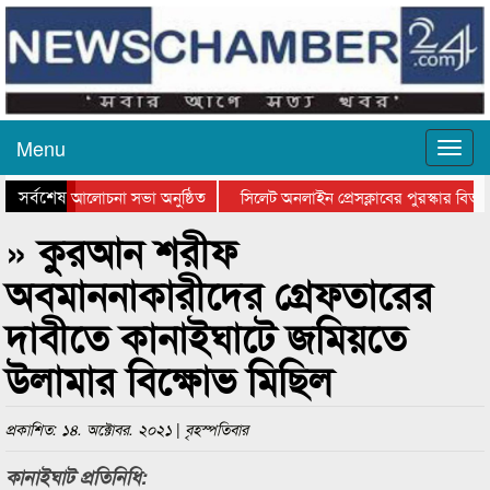
Menu
সর্বশেষ
ান দিবসের আলোচনা সভা অনুষ্ঠিত
সিলেট অনলাইন প্রেসক্লাবের পুরস্কার বিতরণ 
আলোচনা সভা ও সম্মাননা প্রদান
কানাইঘাটের কিশোর আহাদের খুনি সায়েমের আদ
» কুরআন শরীফ
অবমাননাকারীদের গ্রেফতারের
দাবীতে কানাইঘাটে জমিয়তে
উলামার বিক্ষোভ মিছিল
প্রকাশিত: ১৪. অক্টোবর. ২০২১ | বৃহস্পতিবার
কানাইঘাট প্রতিনিধি: