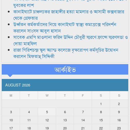
যুবকের লাশ
কানাইঘাটে চাঞ্চল্যকর জাহাঙ্গীর হত্যা মামলার ৩ আসামী কক্সবাজার
থেকে গ্রেফতার
উর্ধ্বতন কর্মকর্তাদের নিয়ে কানাইঘাট স্বাস্থ্য কমপ্লেক্সে পরিদর্শন
করলেন সাংসদ আবুল হাসান
সাবেক এমপি মাওলানা ফরিদ উদ্দিন চৌধুরী স্মরণে ফ্রান্সে স্মরণসভা ও
দোয়া মাহফিল
রাজা গিরিশচন্দ্র স্কুল অ্যান্ড কলেজে বৃক্ষরোপণ কর্মসূচির উদ্বোধন
করলেন মিফতাহ্ সিদ্দিকী
আর্কাইভ
AUGUST 2026
M
T
W
T
F
S
S
1
2
3
4
5
6
7
8
9
10
11
12
13
14
15
16
17
18
19
20
21
22
23