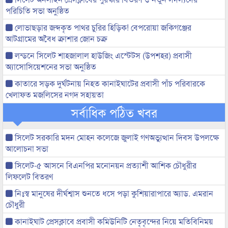
পরিচিতি সভা অনুষ্ঠিত
লোভাছড়ার জব্দকৃত পাথর চুরির হিড়িক! বেপরোয়া জকিগঞ্জের
আটগ্রামের অবৈধ ক্রাশার জোন চক্র
লন্ডনে সিলেট শাহজালাল হাউজিং এস্টেটস (উপশহর) প্রবাসী
অ্যাসোসিয়েশনের সভা অনুষ্ঠিত
কাতারে সড়ক দুর্ঘটনায় নিহত কানাইঘাটের প্রবাসী পাঁচ পরিবারকে
খেলাফত মজলিসের নগদ সহায়তা
সর্বাধিক পঠিত খবর
সিলেট সরকারি মদন মোহন কলেজে জুলাই গণঅভ্যুত্থান দিবস উপলক্ষে
আলোচনা সভা
সিলেট-৫ আসনে বিএনপির মনোনয়ন প্রত্যাশী আশিক চৌধুরীর
লিফলেট বিতরণ
নিঃস্ব মানুষের দীর্ঘশ্বাস শুনতে ধসে পড়া কুশিয়ারাপারে অ্যাড. এমরান
চৌধুরী
কানাইঘাট প্রেসক্লাবে প্রবাসী কমিউনিটি নেতৃবৃন্দের নিয়ে মতিবিনিময়