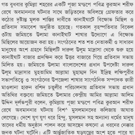
গত বুধবার কুমিল্লা শহরের একটি পূজা মন্ডপে পবিত্র কুরআন শরীফ
রেখে অবমাননার ঘটনার সাথে জড়িতদের অবিলম্বে গ্রেফতার করে
কঠোর দৃষ্টান্ত মূলক শাস্তির দাবীতে কানাইঘাটে বিক্ষোভ মিছিল ও
প্রতিবাদ সমাবেশ অনুষ্ঠিত হয়েছে। গতকাল বৃহস্পতিবার বিকেল
৩টায় জমিয়তে উলামা কানাইঘাট শাখার উদ্যোগে এ বিক্ষোভ
মিছিলের আয়োজন করা হয়। সংগঠনের শত শত নেতাকর্মী ও সাধারন
মানুষের অংশ গ্রহনে মিছিলটি দারুল উলূম মাদ্রাসা থেকে শুরু হয়ে
কানাইঘাট বাজার প্রদক্ষিন করে উত্তর বাজারে গিয়ে প্রতিবাদ সভায়
মিলিত হয়। জমিয়তে উলামা বাংলাদেশের প্রধান উপদেষ্টা দারুল
উলূম মাদ্রাসার মুহতামিম আল্লামা মুহাম্মদ বিন ইদ্রিছ লক্ষিপুরীর
সভাপতিত্বে ও সংগঠনের উপজেলা শাখার সাংগঠনিক সম্পাদক ক্বারী
মাওলানা হারুন রশিদ চতুলীর পরিচালনায় প্রতিবাদ সভায় প্রধান
অতিথির বক্তব্যে জমিয়তে উলামার কেন্দ্রীয় আমির আল্লামা আলিম
উদ্দিন দূর্লভপুরী বলেন, কুমিল্লায় পূজা মন্ডপে পবিত্র কুরআন শরীফ
রেখে অবমাননার ঘটনায় বিশ^ মুসলমানদের কলিজায় আঘাত
লেগেছে। দেশে যুগ যুগ ধরে হিন্দু, মুসলমান সহ অন্যান্য ধর্মের মানুষ
তাদের ধর্মীয় অনুষ্ঠান পালন করে আসছেন কখনো এ ধরনের নেক্কার
জনক ঘটনা ঘটেনি। এটি আর্ন্তজাতিক ষড়যন্ত্রের অংশ হতে পারে যা