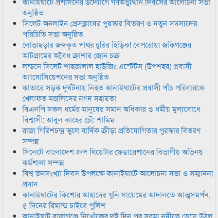
কানাইঘাটে প্রশাসনের উদ্যোগে গণঅভ্যুত্থান দিবসের আলোচনা সভা
অনুষ্ঠিত
সিলেট অনলাইন প্রেসক্লাবের পুরস্কার বিতরণ ও নতুন সদস্যদের
পরিচিতি সভা অনুষ্ঠিত
লোভাছড়ার জব্দকৃত পাথর চুরির হিড়িক! বেপরোয়া জকিগঞ্জের
আটগ্রামের অবৈধ ক্রাশার জোন চক্র
লন্ডনে সিলেট শাহজালাল হাউজিং এস্টেটস (উপশহর) প্রবাসী
অ্যাসোসিয়েশনের সভা অনুষ্ঠিত
কাতারে সড়ক দুর্ঘটনায় নিহত কানাইঘাটের প্রবাসী পাঁচ পরিবারকে
খেলাফত মজলিসের নগদ সহায়তা
বিএনপি সকল ধর্মের মানুষের সমান অধিকার ও ধর্মীয় মুল্যবোধে
বিশ্বাসী: আবুল কাহের চৌ: শামিম
রাজা গিরিশচন্দ্র স্কুলে বার্ষিক ক্রীড়া প্রতিযোগিতার পুরস্কার বিতরণ
সম্পন্ন
সিলেটে বাংলাদেশ গ্রুপ থিয়েটার ফেডারেশানের বিভাগীয় অভিনয়
কর্মশালা সম্পন্ন
বিশ্ব জনসংখ্যা দিবস উপলক্ষে কানাইঘাটে আলোচনা সভা ও সম্মাননা
প্রদান
কানাইঘাটের কিশোর আহাদের খুনি সায়েমের আদালতে আত্মসমর্পন,
৫ দিনের রিমান্ড চাইবে পুলিশ
কানাইঘাট রাজাগঞ্জে নিখোঁজের দুই দিন পর সুরমা নদীতে ভেসে উঠল