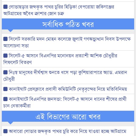
লোভাছড়ার জব্দকৃত পাথর চুরির হিড়িক! বেপরোয়া জকিগঞ্জের
আটগ্রামের অবৈধ ক্রাশার জোন চক্র
সর্বাধিক পঠিত খবর
সিলেট সরকারি মদন মোহন কলেজে জুলাই গণঅভ্যুত্থান দিবস উপলক্ষে
আলোচনা সভা
সিলেট-৫ আসনে বিএনপির মনোনয়ন প্রত্যাশী আশিক চৌধুরীর
লিফলেট বিতরণ
নিঃস্ব মানুষের দীর্ঘশ্বাস শুনতে ধসে পড়া কুশিয়ারাপারে অ্যাড. এমরান
চৌধুরী
কানাইঘাট প্রেসক্লাবে প্রবাসী কমিউনিটি নেতৃবৃন্দের নিয়ে মতিবিনিময়
কানাইঘাটে বিএনপির জনসভা: সিলেট-৫ আসনে ধানের শীষের প্রার্থী
চান নেতাকর্মীরা
এই বিভাগের আরো খবর
আবারো লোভার জব্দকৃত পাথর চুরি করে নিয়ে যাওয়া হচ্ছে আটগ্রামে