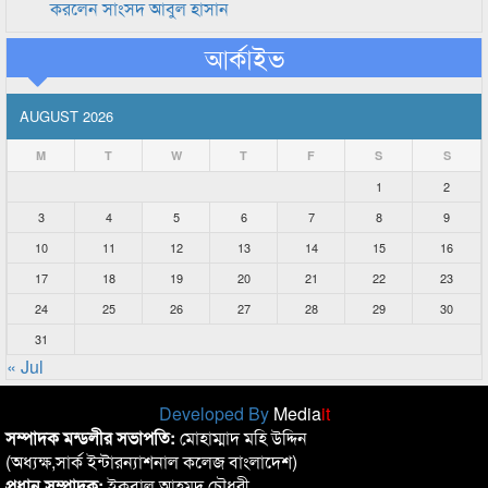
করলেন সাংসদ আবুল হাসান
আর্কাইভ
AUGUST 2026
M
T
W
T
F
S
S
1
2
3
4
5
6
7
8
9
10
11
12
13
14
15
16
17
18
19
20
21
22
23
24
25
26
27
28
29
30
31
« Jul
Developed By
Media
it
সম্পাদক মন্ডলীর সভাপতি:
মোহাম্মাদ মহি উদ্দিন
(অধ্যক্ষ,সার্ক ইন্টারন্যাশনাল কলেজ বাংলাদেশ)
প্রধান সম্পাদক:
ইকবাল আহমদ চৌধুরী