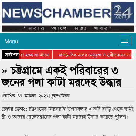
Menu
সর্বশেষ
িয়ে যাওয়া হচ্ছে আটগ্রামে
রাজনৈতিক দলের নেতৃবৃন্দ ও সুধীজনদের সাথে 
তিযোগিতার পুরস্কার বিতরণ সম্পন্ন
সিলেটে বাংলাদেশ গ্রুপ থিয়েটার ফেডারেশানের ব
» চট্টগ্রামে একই পরিবারের ৩
জনের গলা কাটা মরদেহ উদ্ধার
প্রকাশিত: ১৪. অক্টোবর. ২০২১ | বৃহস্পতিবার
চট্টগ্রামের মিরসরাই উপজেলার একটি বাড়ি থেকে স্বামী,
চেম্বার ডেস্ক::
স্ত্রী ও তাদের ছেলেসন্তানের গলা কাটা মরদেহ উদ্ধার করেছে পুলিশ।