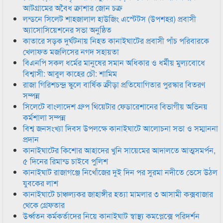
আটগ্রামের অবৈধ ক্রাশার জোন চক্র
লন্ডনে সিলেট শাহজালাল হাউজিং এস্টেটস (উপশহর) প্রবাসী
অ্যাসোসিয়েশনের সভা অনুষ্ঠিত
কাতারে সড়ক দুর্ঘটনায় নিহত কানাইঘাটের প্রবাসী পাঁচ পরিবারকে
খেলাফত মজলিসের নগদ সহায়তা
বিএনপি সকল ধর্মের মানুষের সমান অধিকার ও ধর্মীয় মুল্যবোধে
বিশ্বাসী: আবুল কাহের চৌ: শামিম
রাজা গিরিশচন্দ্র স্কুলে বার্ষিক ক্রীড়া প্রতিযোগিতার পুরস্কার বিতরণ
সম্পন্ন
সিলেটে বাংলাদেশ গ্রুপ থিয়েটার ফেডারেশানের বিভাগীয় অভিনয়
কর্মশালা সম্পন্ন
বিশ্ব জনসংখ্যা দিবস উপলক্ষে কানাইঘাটে আলোচনা সভা ও সম্মাননা
প্রদান
কানাইঘাটের কিশোর আহাদের খুনি সায়েমের আদালতে আত্মসমর্পন,
৫ দিনের রিমান্ড চাইবে পুলিশ
কানাইঘাট রাজাগঞ্জে নিখোঁজের দুই দিন পর সুরমা নদীতে ভেসে উঠল
যুবকের লাশ
কানাইঘাটে চাঞ্চল্যকর জাহাঙ্গীর হত্যা মামলার ৩ আসামী কক্সবাজার
থেকে গ্রেফতার
উর্ধ্বতন কর্মকর্তাদের নিয়ে কানাইঘাট স্বাস্থ্য কমপ্লেক্সে পরিদর্শন