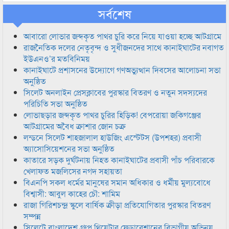
সর্বশেষ
আবারো লোভার জব্দকৃত পাথর চুরি করে নিয়ে যাওয়া হচ্ছে আটগ্রামে
রাজনৈতিক দলের নেতৃবৃন্দ ও সুধীজনদের সাথে কানাইঘাটের নবাগত
ইউএনও’র মতবিনিময়
কানাইঘাটে প্রশাসনের উদ্যোগে গণঅভ্যুত্থান দিবসের আলোচনা সভা
অনুষ্ঠিত
সিলেট অনলাইন প্রেসক্লাবের পুরস্কার বিতরণ ও নতুন সদস্যদের
পরিচিতি সভা অনুষ্ঠিত
লোভাছড়ার জব্দকৃত পাথর চুরির হিড়িক! বেপরোয়া জকিগঞ্জের
আটগ্রামের অবৈধ ক্রাশার জোন চক্র
লন্ডনে সিলেট শাহজালাল হাউজিং এস্টেটস (উপশহর) প্রবাসী
অ্যাসোসিয়েশনের সভা অনুষ্ঠিত
কাতারে সড়ক দুর্ঘটনায় নিহত কানাইঘাটের প্রবাসী পাঁচ পরিবারকে
খেলাফত মজলিসের নগদ সহায়তা
বিএনপি সকল ধর্মের মানুষের সমান অধিকার ও ধর্মীয় মুল্যবোধে
বিশ্বাসী: আবুল কাহের চৌ: শামিম
রাজা গিরিশচন্দ্র স্কুলে বার্ষিক ক্রীড়া প্রতিযোগিতার পুরস্কার বিতরণ
সম্পন্ন
সিলেটে বাংলাদেশ গ্রুপ থিয়েটার ফেডারেশানের বিভাগীয় অভিনয়