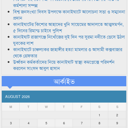
কর্মশালা সম্পন্ন
বিশ্ব জনসংখ্যা দিবস উপলক্ষে কানাইঘাটে আলোচনা সভা ও সম্মাননা
প্রদান
কানাইঘাটের কিশোর আহাদের খুনি সায়েমের আদালতে আত্মসমর্পন,
৫ দিনের রিমান্ড চাইবে পুলিশ
কানাইঘাট রাজাগঞ্জে নিখোঁজের দুই দিন পর সুরমা নদীতে ভেসে উঠল
যুবকের লাশ
কানাইঘাটে চাঞ্চল্যকর জাহাঙ্গীর হত্যা মামলার ৩ আসামী কক্সবাজার
থেকে গ্রেফতার
উর্ধ্বতন কর্মকর্তাদের নিয়ে কানাইঘাট স্বাস্থ্য কমপ্লেক্সে পরিদর্শন
করলেন সাংসদ আবুল হাসান
আর্কাইভ
AUGUST 2026
M
T
W
T
F
S
S
1
2
3
4
5
6
7
8
9