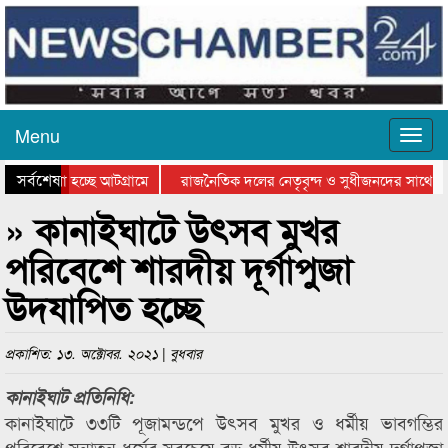
Menu
সর্বশেষ
য়ে যাওয়া হচ্ছে আটগ্রামে
রাজনৈতিক দলের নেতৃবৃন্দ ও সুধীজনদের সাথে ক
যোগিতার পুরস্কার বিতরণ সম্পন্ন
সিলেটে বাংলাদেশ গ্রুপ থিয়েটার ফেডারেশানের বিভ
» কানাইঘাটে উৎসব মুখর
পরিবেশে শারদীয় দূর্গাপুজা
উদযাপিত হচ্ছে
প্রকাশিত: ১৩. অক্টোবর. ২০২১ | বুধবার
কানাইঘাট প্রতিনিধি:
কানাইঘাটে ৩৩টি পূজামন্ডপে উৎসব মুখর ও ধর্মীয় ভাবগম্ভির
পরিবেশে সনাতন ধর্মের সবচেয়ে বড় ধর্মীয় উৎসব শারদীয় দূর্গাপুজা