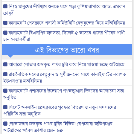
নিঃস্ব মানুষের দীর্ঘশ্বাস শুনতে ধসে পড়া কুশিয়ারাপারে অ্যাড. এমরান
চৌধুরী
কানাইঘাট প্রেসক্লাবে প্রবাসী কমিউনিটি নেতৃবৃন্দের নিয়ে মতিবিনিময়
কানাইঘাটে বিএনপির জনসভা: সিলেট-৫ আসনে ধানের শীষের প্রার্থী
চান নেতাকর্মীরা
এই বিভাগের আরো খবর
আবারো লোভার জব্দকৃত পাথর চুরি করে নিয়ে যাওয়া হচ্ছে আটগ্রামে
রাজনৈতিক দলের নেতৃবৃন্দ ও সুধীজনদের সাথে কানাইঘাটের নবাগত
ইউএনও’র মতবিনিময়
কানাইঘাটে প্রশাসনের উদ্যোগে গণঅভ্যুত্থান দিবসের আলোচনা সভা
অনুষ্ঠিত
সিলেট অনলাইন প্রেসক্লাবের পুরস্কার বিতরণ ও নতুন সদস্যদের
পরিচিতি সভা অনুষ্ঠিত
লোভাছড়ার জব্দকৃত পাথর চুরির হিড়িক! বেপরোয়া জকিগঞ্জের
আটগ্রামের অবৈধ ক্রাশার জোন চক্র