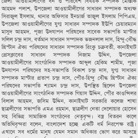
জেলা আওয়ামীলীগের বন ও পরিবেশ বিষয়ক সম্পাদক মোস্তাক
আহমদ পলাশ, উপজেলা আওয়ামীলীগের সাধারন সম্পাদক অধ্যক্ষ
সিরাজুল ইসলাম, থানার অফিসার ইনচার্জ তাজুল ইসলাম পিপিএম,
উপজেলা আওয়ামীলীগের যুগ্ম সাধারন সম্পাদক ইউপি চেয়ারম্যান
মাসুদ আহমদ, পূজা উদযাপন পরিষদের সাবেক সভাপতি মাস্টার
সলিল চন্দ্র দাস, বর্তমান সাধারন সম্পাদক ভজনলাল দাস, হিন্দু-বৌদ্ধ
খ্রিস্টান ঐক্য পরিষদের সাধারন সম্পাদক রিংকু চক্রবর্তী, কানাইঘাট
প্রেসক্লাবের সাধারন সম্পাদক নিজাম উদ্দিন, উপজেলা
আওয়ামীলীগের সাংগঠনিক সম্পাদক আব্দুল হেকিম শামীম, পূজা
উদযাপন পরিষদের সহ-সভাপতি বিকাশ চন্দ্র দাস, যুগ্ম সাধারন
সম্পাদক মাস্টার প্রতাপ চন্দ্র দাস, পৌর-হিন্দু বৌদ্ধ খ্রিস্টান ঐক্য
পরিষদের সভাপতি শ্যামন চন্দ্র দাস, উপস্থিত ছিলেন উপজেলা
আওয়ামীলীগের সাংগঠনিক সম্পাদক গিয়াস উদ্দিন, পৌর কাওন্সিলর
বিলাল আহমদ, জসিম উদ্দিন, কানাইঘাট সরকারি কলেজ শাখা
ছাত্রলীগের সভাপতি এমএ রহমান, ছাত্রলীগ নেতা দেলোয়ার হোসেন
সহ বিভিন্ন সামাজিক সংগঠনের নেতৃবৃন্দ। বস্ত্র বিতরন কালে
অতিথিবৃন্দরা বলেন, বাংলাদেশ হচ্ছে একটি ধর্ম নিরপেক্ষ রাষ্ট্র।
এখানে সব ধর্মের মানুষ যেমন সমান অধিকার ভোগ করে আসছে