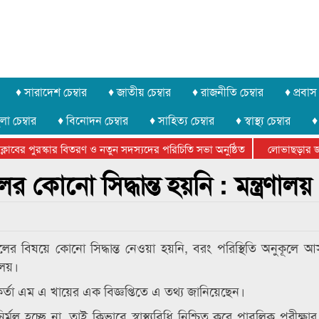
♦ সারাদেশ চেম্বার
♦ জাতীয় চেম্বার
♦ রাজনীতি চেম্বার
♦ প্রবাস 
লা চেম্বার
♦ বিনোদন চেম্বার
♦ সাহিত্য চেম্বার
♦ স্বাস্থ্য চেম্বার
♦
বের পুরস্কার বিতরণ ও নতুন সদস্যদের পরিচিতি সভা অনুষ্ঠিত
লোভাছড়ার জব্দক
ের খুনি সায়েমের আদালতে আত্মসমর্পন, ৫ দিনের রিমান্ড চাইবে পুলিশ
কোনো সিদ্ধান্ত হয়নি : মন্ত্রণালয়
র বিষয়ে কোনো সিদ্ধান্ত নেওয়া হয়নি, বরং পরিস্থিতি অনুকূলে
লয়।
কর্তা এম এ খায়ের এক বিজ্ঞপ্তিতে এ তথ্য জানিয়েছেন।
্মুল হচ্ছে না, তাই কিভাবে স্বাস্থ্যবিধি নিশ্চিত করে পাবলিক পরীক্