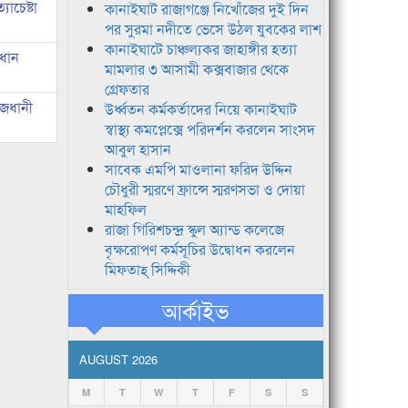
াচেষ্টা
কানাইঘাট রাজাগঞ্জে নিখোঁজের দুই দিন
পর সুরমা নদীতে ভেসে উঠল যুবকের লাশ
কানাইঘাটে চাঞ্চল্যকর জাহাঙ্গীর হত্যা
রধান
মামলার ৩ আসামী কক্সবাজার থেকে
গ্রেফতার
াজধানী
উর্ধ্বতন কর্মকর্তাদের নিয়ে কানাইঘাট
স্বাস্থ্য কমপ্লেক্সে পরিদর্শন করলেন সাংসদ
আবুল হাসান
সাবেক এমপি মাওলানা ফরিদ উদ্দিন
চৌধুরী স্মরণে ফ্রান্সে স্মরণসভা ও দোয়া
মাহফিল
রাজা গিরিশচন্দ্র স্কুল অ্যান্ড কলেজে
বৃক্ষরোপণ কর্মসূচির উদ্বোধন করলেন
মিফতাহ্ সিদ্দিকী
আর্কাইভ
AUGUST 2026
M
T
W
T
F
S
S