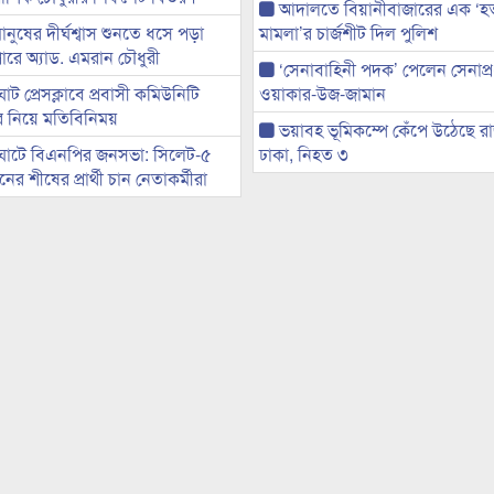
আদালতে বিয়ানীবাজারের এক ‘হত্য
মানুষের দীর্ঘশ্বাস শুনতে ধসে পড়া
মামলা’র চার্জশীট দিল পুলিশ
ারে অ্যাড. এমরান চৌধুরী
‘সেনাবাহিনী পদক’ পেলেন সেনাপ্
ট প্রেসক্লাবে প্রবাসী কমিউনিটি
ওয়াকার-উজ-জামান
ের নিয়ে মতিবিনিময়
ভয়াবহ ভূমিকম্পে কেঁপে উঠেছে র
ঘাটে বিএনপির জনসভা: সিলেট-৫
ঢাকা, নিহত ৩
র শীষের প্রার্থী চান নেতাকর্মীরা