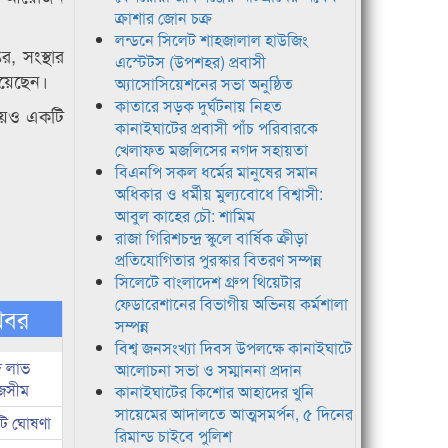
ক্রাশার জোন চক্র
লন্ডনে সিলেট শাহজালাল হাউজিং
তর, সংস্থার
এস্টেটস (উপশহর) প্রবাসী
য়েছেন।
অ্যাসোসিয়েশনের সভা অনুষ্ঠিত
কাতারে সড়ক দুর্ঘটনায় নিহত
িষয়েও একটি
কানাইঘাটের প্রবাসী পাঁচ পরিবারকে
খেলাফত মজলিসের নগদ সহায়তা
বিএনপি সকল ধর্মের মানুষের সমান
অধিকার ও ধর্মীয় মুল্যবোধে বিশ্বাসী:
আবুল কাহের চৌ: শামিম
রাজা গিরিশচন্দ্র স্কুলে বার্ষিক ক্রীড়া
প্রতিযোগিতার পুরস্কার বিতরণ সম্পন্ন
সিলেটে বাংলাদেশ গ্রুপ থিয়েটার
ফেডারেশানের বিভাগীয় অভিনয় কর্মশালা
খবর
সম্পন্ন
বিশ্ব জনসংখ্যা দিবস উপলক্ষে কানাইঘাটে
দ লাভ
আলোচনা সভা ও সম্মাননা প্রদান
জসীম
কানাইঘাটের কিশোর আহাদের খুনি
সায়েমের আদালতে আত্মসমর্পন, ৫ দিনের
টি ঘোষণা
রিমান্ড চাইবে পুলিশ