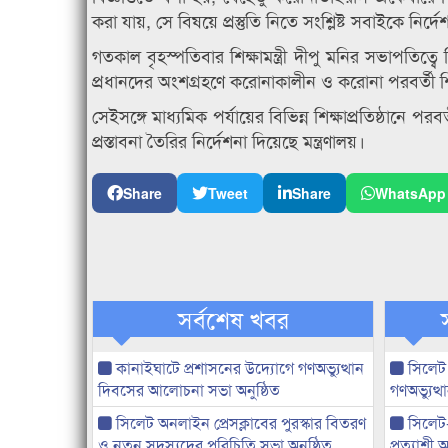
করা যায়, সে বিষয়ে প্রস্তুতি নিতে সংশ্লিষ্ট সবাইকে নির্দে
গতকাল বৃহস্পতিবার শিক্ষামন্ত্রী দীপু মনির সভাপতিত্বে শিক্
প্রধানদের অংশগ্রহণে করোনাকালীন ও করোনা পরবর্তী শিক্
সেইসঙ্গে মাধ্যমিক পর্যায়ের বিভিন্ন শিক্ষাপ্রতিষ্ঠানে পর
প্রস্তাবনা তৈরির নির্দেশনা দিয়েছে মন্ত্রণালয়।
Share
Tweet
Share
WhatsApp
সর্বশেষ খবর
কানাইঘাটে প্রশাসনের উদ্যোগে গণঅভ্যুত্থান
সিলেট
দিবসের আলোচনা সভা অনুষ্ঠিত
গণঅভ্যুত
সিলেট অনলাইন প্রেসক্লাবের পুরস্কার বিতরণ
সিলেট
ও নতুন সদস্যদের পরিচিতি সভা অনুষ্ঠিত
প্রত্যাশ