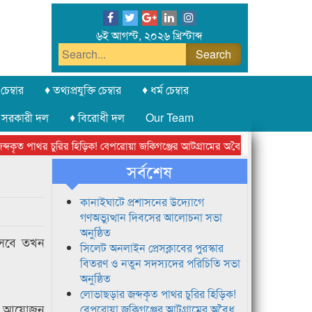
৬ই আগস্ট, ২০২৬ খ্রিস্টাব্দ
চেম্বার
♦ তথ্যপ্রযুক্তি চেম্বার
♦ ধর্ম চেম্বার
 সরকারী দল
♦ বিরোধী দল
Our Team
ৃত পাথর চুরির হিড়িক! বেপরোয়া জকিগঞ্জের আটগ্রামের অবৈধ ক্রাশার জোন চক্র
সর্বশেষ
কানাইঘাটে প্রশাসনের উদ্যোগে
গণঅভ্যুত্থান দিবসের আলোচনা সভা
অনুষ্ঠিত
 আসবে তখন
সিলেট অনলাইন প্রেসক্লাবের পুরস্কার
বিতরণ ও নতুন সদস্যদের পরিচিতি সভা
অনুষ্ঠিত
লোভাছড়ার জব্দকৃত পাথর চুরির হিড়িক!
ষার আয়োজন
বেপরোয়া জকিগঞ্জের আটগ্রামের অবৈধ