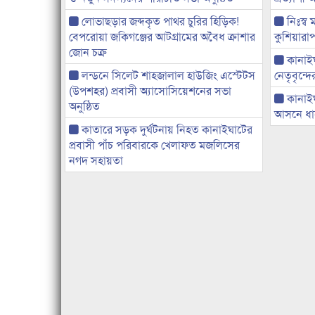
লোভাছড়ার জব্দকৃত পাথর চুরির হিড়িক!
নিঃস্ব 
বেপরোয়া জকিগঞ্জের আটগ্রামের অবৈধ ক্রাশার
কুশিয়ারাপ
জোন চক্র
কানাইঘা
লন্ডনে সিলেট শাহজালাল হাউজিং এস্টেটস
নেতৃবৃন্দ
(উপশহর) প্রবাসী অ্যাসোসিয়েশনের সভা
কানাই
অনুষ্ঠিত
আসনে ধানে
কাতারে সড়ক দুর্ঘটনায় নিহত কানাইঘাটের
প্রবাসী পাঁচ পরিবারকে খেলাফত মজলিসের
নগদ সহায়তা