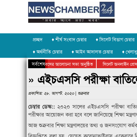
প্রচ্ছদ
♦ শীর্ষ সংবাদ চেম্বার
♦ সিলেট বিভাগ চেম্বার
♦ অর্থনীতি চেম্বার
♦ আইন আদালত চেম্বার
♦ খেলাধু
সর্বশেষ
 উদ্যোগে গণঅভ্যুত্থান দিবসের আলোচনা সভা অনুষ্ঠিত
সিলেট অনলাইন প্রেসক্লা
 উপলক্ষে কানাইঘাটে আলোচনা সভা ও সম্মাননা প্রদান
কানাইঘাটের কিশোর আহাদ
» এইচএসসি পরীক্ষা বাতিলের 
প্রকাশিত: ২৮. আগস্ট. ২০২০ | শুক্রবার
২০২০ সালের এইচএসসি পরীক্ষা বাতিলে
চেম্বার ডেস্ক::
পরীক্ষার আয়োজন করা হবে বলে জানিয়েছে শিক্ষা মন্ত্রণা
আজ শুক্রবার শিক্ষা মন্ত্রণালয়ের তথ্য ও জনসংযোগ কর্ম
বিজ্ঞপ্তিতে বলা হয়, যেহেতু করোনাভাইরাস একেবারে নির