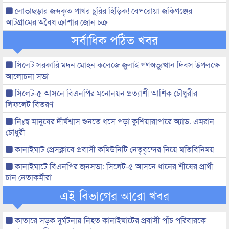
লোভাছড়ার জব্দকৃত পাথর চুরির হিড়িক! বেপরোয়া জকিগঞ্জের
আটগ্রামের অবৈধ ক্রাশার জোন চক্র
সর্বাধিক পঠিত খবর
সিলেট সরকারি মদন মোহন কলেজে জুলাই গণঅভ্যুত্থান দিবস উপলক্ষে
আলোচনা সভা
সিলেট-৫ আসনে বিএনপির মনোনয়ন প্রত্যাশী আশিক চৌধুরীর
লিফলেট বিতরণ
নিঃস্ব মানুষের দীর্ঘশ্বাস শুনতে ধসে পড়া কুশিয়ারাপারে অ্যাড. এমরান
চৌধুরী
কানাইঘাট প্রেসক্লাবে প্রবাসী কমিউনিটি নেতৃবৃন্দের নিয়ে মতিবিনিময়
কানাইঘাটে বিএনপির জনসভা: সিলেট-৫ আসনে ধানের শীষের প্রার্থী
চান নেতাকর্মীরা
এই বিভাগের আরো খবর
কাতারে সড়ক দুর্ঘটনায় নিহত কানাইঘাটের প্রবাসী পাঁচ পরিবারকে