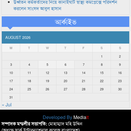
উর্ধ্বতন কর্মকর্তাদের নিয়ে কানাইঘাট স্বাস্থ্য কমপ্লেক্সে পরিদর্শন
করলেন সাংসদ আবুল হাসান
আর্কাইভ
AUGUST 2026
M
T
W
T
F
S
S
1
2
3
4
5
6
7
8
9
10
11
12
13
14
15
16
17
18
19
20
21
22
23
24
25
26
27
28
29
30
31
« Jul
Developed By
Media
it
সম্পাদক মন্ডলীর সভাপতি:
মোহাম্মাদ মহি উদ্দিন
(অধ্যক্ষ,সার্ক ইন্টারন্যাশনাল কলেজ বাংলাদেশ)