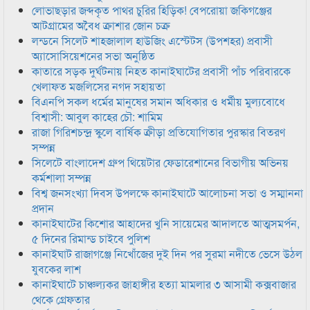
লোভাছড়ার জব্দকৃত পাথর চুরির হিড়িক! বেপরোয়া জকিগঞ্জের
আটগ্রামের অবৈধ ক্রাশার জোন চক্র
লন্ডনে সিলেট শাহজালাল হাউজিং এস্টেটস (উপশহর) প্রবাসী
অ্যাসোসিয়েশনের সভা অনুষ্ঠিত
কাতারে সড়ক দুর্ঘটনায় নিহত কানাইঘাটের প্রবাসী পাঁচ পরিবারকে
খেলাফত মজলিসের নগদ সহায়তা
বিএনপি সকল ধর্মের মানুষের সমান অধিকার ও ধর্মীয় মুল্যবোধে
বিশ্বাসী: আবুল কাহের চৌ: শামিম
রাজা গিরিশচন্দ্র স্কুলে বার্ষিক ক্রীড়া প্রতিযোগিতার পুরস্কার বিতরণ
সম্পন্ন
সিলেটে বাংলাদেশ গ্রুপ থিয়েটার ফেডারেশানের বিভাগীয় অভিনয়
কর্মশালা সম্পন্ন
বিশ্ব জনসংখ্যা দিবস উপলক্ষে কানাইঘাটে আলোচনা সভা ও সম্মাননা
প্রদান
কানাইঘাটের কিশোর আহাদের খুনি সায়েমের আদালতে আত্মসমর্পন,
৫ দিনের রিমান্ড চাইবে পুলিশ
কানাইঘাট রাজাগঞ্জে নিখোঁজের দুই দিন পর সুরমা নদীতে ভেসে উঠল
যুবকের লাশ
কানাইঘাটে চাঞ্চল্যকর জাহাঙ্গীর হত্যা মামলার ৩ আসামী কক্সবাজার
থেকে গ্রেফতার