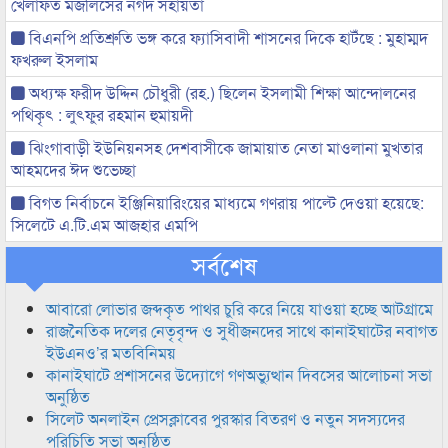
খেলাফত মজলিসের নগদ সহায়তা
বিএনপি প্রতিশ্রুতি ভঙ্গ করে ফ্যাসিবাদী শাসনের দিকে হাটঁছে : মুহাম্মদ
ফখরুল ইসলাম
অধ্যক্ষ ফরীদ উদ্দিন চৌধুরী (রহ.) ছিলেন ইসলামী শিক্ষা আন্দোলনের
পথিকৃৎ : লুৎফুর রহমান হুমায়দী
ঝিংগাবাড়ী ইউনিয়নসহ দেশবাসীকে জামায়াত নেতা মাওলানা মুখতার
আহমদের ঈদ শুভেচ্ছা
বিগত নির্বাচনে ইঞ্জিনিয়ারিংয়ের মাধ্যমে গণরায় পাল্টে দেওয়া হয়েছে:
সিলেটে এ.টি.এম আজহার এমপি
সর্বশেষ
আবারো লোভার জব্দকৃত পাথর চুরি করে নিয়ে যাওয়া হচ্ছে আটগ্রামে
রাজনৈতিক দলের নেতৃবৃন্দ ও সুধীজনদের সাথে কানাইঘাটের নবাগত
ইউএনও’র মতবিনিময়
কানাইঘাটে প্রশাসনের উদ্যোগে গণঅভ্যুত্থান দিবসের আলোচনা সভা
অনুষ্ঠিত
সিলেট অনলাইন প্রেসক্লাবের পুরস্কার বিতরণ ও নতুন সদস্যদের
পরিচিতি সভা অনুষ্ঠিত