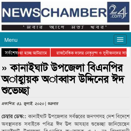
Menu
সর্বশেষ
িয়ে যাওয়া হচ্ছে আটগ্রামে
রাজনৈতিক দলের নেতৃবৃন্দ ও সুধীজনদের সাথে
তিযোগিতার পুরস্কার বিতরণ সম্পন্ন
সিলেটে বাংলাদেশ গ্রুপ থিয়েটার ফেডারেশানের ব
» কানাইঘাট উপজেলা বিএনপির
অাহ্বায়ক অাব্বাস উদ্দিনের ঈদ
শুভেচ্ছা
প্রকাশিত: ৩১. জুলাই. ২০২০ | শুক্রবার
কানাইঘাট উপজেলার সর্বস্তরের জনগণসহ দেশ বিদেশে
চেম্বার ডেস্ক::
অবস্থানরত সবাইকে পবিত্র ঈদ উল আযহার শুভেচ্ছা জানিয়েছেন
কানাইঘাট উপজেলা বিএনপির অাহ্বায়ক ও ৮ নং ঝিংগাবাড়ী