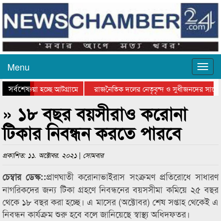
Menu
সর্বশেষ
িয়ে যাওয়া হচ্ছে আটগ্রামে
রাজনৈতিক দলের নেতৃবৃন্দ ও সুধীজনদের সাথে 
তিযোগিতার পুরস্কার বিতরণ সম্পন্ন
সিলেটে বাংলাদেশ গ্রুপ থিয়েটার ফেডারেশানের ব
» ১৮ বছর বয়সীরাও করোনা
টিকার নিবন্ধন করতে পারবে
প্রকাশিত: ১১. অক্টোবর. ২০২১ | সোমবার
প্রাণঘাতী করোনাভাইরাস সংক্রমণ প্রতিরোধে সাধারণ
চেম্বার ডেস্ক::
নাগরিকদের জন্য টিকা গ্রহণে নিবন্ধনের বয়সসীমা কমিয়ে ২৫ বছর
থেকে ১৮ বছর করা হচ্ছে। এ মাসের (অক্টোবর) শেষ সপ্তাহ থেকেই এ
নিবন্ধন কার্যক্রম শুরু হবে বলে জানিয়েছে স্বাস্থ্য অধিদফতর।