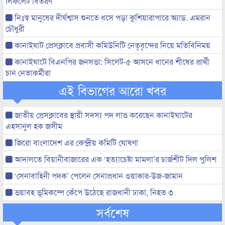
লিফলেট বিতরণ
নিঃস্ব মানুষের দীর্ঘশ্বাস শুনতে ধসে পড়া কুশিয়ারাপারে অ্যাড. এমরান
চৌধুরী
কানাইঘাট প্রেসক্লাবে প্রবাসী কমিউনিটি নেতৃবৃন্দের নিয়ে মতিবিনিময়
কানাইঘাটে বিএনপির জনসভা: সিলেট-৫ আসনে ধানের শীষের প্রার্থী
চান নেতাকর্মীরা
এই বিভাগের আরো খবর
জাতীয় প্রেসক্লাবের স্থায়ী সদস্য পদ লাভ করেছেন কানাইঘাটের
এহসানুল হক জসীম
জিরো বাংলাদেশ এর কেন্দ্রীয় কমিটি ঘোষণা
আদালতে বিয়ানীবাজারের এক ‘হত্যাচেষ্টা মামলা’র চার্জশীট দিল পুলিশ
‘সেনাবাহিনী পদক’ পেলেন সেনাপ্রধান ওয়াকার-উজ-জামান
ভয়াবহ ভূমিকম্পে কেঁপে উঠেছে রাজধানী ঢাকা, নিহত ৩
সর্বশেষ