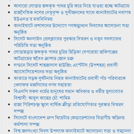
আবারো লোভার জব্দকৃত পাথর চুরি করে নিয়ে যাওয়া হচ্ছে আটগ্রামে
রাজনৈতিক দলের নেতৃবৃন্দ ও সুধীজনদের সাথে কানাইঘাটের নবাগত
ইউএনও’র মতবিনিময়
কানাইঘাটে প্রশাসনের উদ্যোগে গণঅভ্যুত্থান দিবসের আলোচনা সভা
অনুষ্ঠিত
সিলেট অনলাইন প্রেসক্লাবের পুরস্কার বিতরণ ও নতুন সদস্যদের
পরিচিতি সভা অনুষ্ঠিত
লোভাছড়ার জব্দকৃত পাথর চুরির হিড়িক! বেপরোয়া জকিগঞ্জের
আটগ্রামের অবৈধ ক্রাশার জোন চক্র
লন্ডনে সিলেট শাহজালাল হাউজিং এস্টেটস (উপশহর) প্রবাসী
অ্যাসোসিয়েশনের সভা অনুষ্ঠিত
কাতারে সড়ক দুর্ঘটনায় নিহত কানাইঘাটের প্রবাসী পাঁচ পরিবারকে
খেলাফত মজলিসের নগদ সহায়তা
বিএনপি সকল ধর্মের মানুষের সমান অধিকার ও ধর্মীয় মুল্যবোধে
বিশ্বাসী: আবুল কাহের চৌ: শামিম
রাজা গিরিশচন্দ্র স্কুলে বার্ষিক ক্রীড়া প্রতিযোগিতার পুরস্কার বিতরণ
সম্পন্ন
সিলেটে বাংলাদেশ গ্রুপ থিয়েটার ফেডারেশানের বিভাগীয় অভিনয়
কর্মশালা সম্পন্ন
বিশ্ব জনসংখ্যা দিবস উপলক্ষে কানাইঘাটে আলোচনা সভা ও সম্মাননা