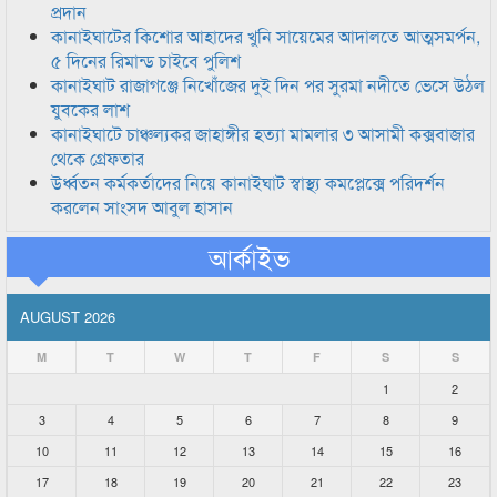
প্রদান
কানাইঘাটের কিশোর আহাদের খুনি সায়েমের আদালতে আত্মসমর্পন,
৫ দিনের রিমান্ড চাইবে পুলিশ
কানাইঘাট রাজাগঞ্জে নিখোঁজের দুই দিন পর সুরমা নদীতে ভেসে উঠল
যুবকের লাশ
কানাইঘাটে চাঞ্চল্যকর জাহাঙ্গীর হত্যা মামলার ৩ আসামী কক্সবাজার
থেকে গ্রেফতার
উর্ধ্বতন কর্মকর্তাদের নিয়ে কানাইঘাট স্বাস্থ্য কমপ্লেক্সে পরিদর্শন
করলেন সাংসদ আবুল হাসান
আর্কাইভ
AUGUST 2026
M
T
W
T
F
S
S
1
2
3
4
5
6
7
8
9
10
11
12
13
14
15
16
17
18
19
20
21
22
23