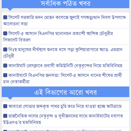
সর্বাধিক পঠিত খবর
সিলেট সরকারি মদন মোহন কলেজে জুলাই গণঅভ্যুত্থান দিবস উপলক্ষে
আলোচনা সভা
সিলেট-৫ আসনে বিএনপির মনোনয়ন প্রত্যাশী আশিক চৌধুরীর
লিফলেট বিতরণ
নিঃস্ব মানুষের দীর্ঘশ্বাস শুনতে ধসে পড়া কুশিয়ারাপারে অ্যাড. এমরান
চৌধুরী
কানাইঘাট প্রেসক্লাবে প্রবাসী কমিউনিটি নেতৃবৃন্দের নিয়ে মতিবিনিময়
কানাইঘাটে বিএনপির জনসভা: সিলেট-৫ আসনে ধানের শীষের প্রার্থী
চান নেতাকর্মীরা
এই বিভাগের আরো খবর
আবারো লোভার জব্দকৃত পাথর চুরি করে নিয়ে যাওয়া হচ্ছে আটগ্রামে
রাজনৈতিক দলের নেতৃবৃন্দ ও সুধীজনদের সাথে কানাইঘাটের নবাগত
ইউএনও’র মতবিনিময়