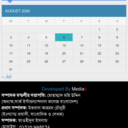
AUGUST 2026
M
T
W
T
F
S
S
1
2
3
4
5
6
7
8
9
10
11
12
13
14
15
16
17
18
19
20
21
22
23
24
25
26
27
28
29
30
31
« Jul
Developed By
Media
it
সম্পাদক মন্ডলীর সভাপতি:
মোহাম্মাদ মহি উদ্দিন
(অধ্যক্ষ,সার্ক ইন্টারন্যাশনাল কলেজ বাংলাদেশ)
প্রধান সম্পাদক:
ইকবাল আহমদ চৌধুরী
(ইংল্যান্ড প্রবাসী, সাংবাদিক ও লেখক)
সম্পাদক:
তাওহীদুল ইসলাম
মোবাইল : ০১৭১০-৯৯৩৫৭২