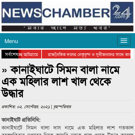
Menu
সর্বশেষ
াওয়া হচ্ছে আটগ্রামে
রাজনৈতিক দলের নেতৃবৃন্দ ও সুধীজনদের সাথে কানাই
ার পুরস্কার বিতরণ সম্পন্ন
সিলেটে বাংলাদেশ গ্রুপ থিয়েটার ফেডারেশানের বিভাগীয
» কানাইঘাটে সিমন বালা নামে
এক মহিলার লাশ খাল থেকে
উদ্ধার
প্রকাশিত: ০২. সেপ্টেম্বর. ২০২১ | বৃহস্পতিবার
কানাইঘাট প্রতিনিধি:
কানাইঘাটে সিমন বালা দাস নামে এক মহিলার লাশ গতকাল
বৃহস্পতিবার দুপুরের দিকে আমরি নামক খাল থেকে উদ্ধার করেছে