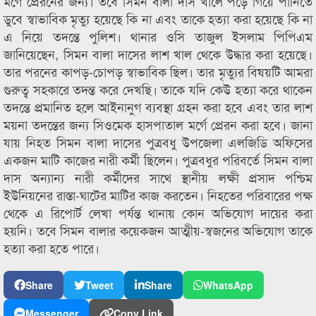
মর্গে প্রেরনের জন্য। তবে সিমন বালা দাস খালে পড়ে গিয়ে পানিতে
ডুবে স্বাভাবিক মৃত্যু হয়েছে কি না এবং তাকে হত্যা করা হয়েছে কি না
এ নিয়ে তদন্তে পুলিশ। থানার ওসি তাজুল ইসলাম পিপিএম
জানিয়েছেন, সিমন বালা দাসের লাশ খাল থেকে উদ্ধার করা হয়েছে।
তার পরনের কাপড়-চোপড় স্বাভাবিক ছিল। তার মৃত্যুর বিষয়টি আমরা
গুরুত্ব সহকারে তদন্ত করে দেখছি। তাকে যদি কেউ হত্যা করে থাকেন
তদন্তে প্রমানিত হলে আইনানুগ ব্যবস্থা গ্রহন করা হবে এবং তার লাশ
ময়না তদন্তের জন্য সিওমেক হাসপাতাল মর্গে প্রেরন করা হবে। জানা
যায় নিহত সিমন বালা দাসের পুত্রবধু উপজেলা এলজিডি অফিসের
একজন মাটি কাজের নারী কর্মী ছিলেন। পুত্রবধুর পরিবর্তে সিমন বালা
দাস অন্যান্য নারী কর্মীদের সাথে স্থানীয় লক্ষী প্রসাদ পশ্চিম
ইউনিয়নের রাস্তা-ঘাটের মাটির কাজ করতেন। নিহতের পরিবারের পক্ষ
থেকে এ রিপোর্ট লেখা পর্যন্ত থানায় কোন অভিযোগ দায়ের করা
হয়নি। তবে সিমন বালার কয়েকজন আত্মীয়-স্বজনের অভিযোগ তাকে
হত্যা করা হতে পারে।
Share
Tweet
Share
WhatsApp
Messenger
Copy Link