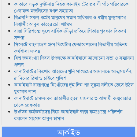
কাতারে সড়ক দুর্ঘটনায় নিহত কানাইঘাটের প্রবাসী পাঁচ পরিবারকে
খেলাফত মজলিসের নগদ সহায়তা
বিএনপি সকল ধর্মের মানুষের সমান অধিকার ও ধর্মীয় মুল্যবোধে
বিশ্বাসী: আবুল কাহের চৌ: শামিম
রাজা গিরিশচন্দ্র স্কুলে বার্ষিক ক্রীড়া প্রতিযোগিতার পুরস্কার বিতরণ
সম্পন্ন
সিলেটে বাংলাদেশ গ্রুপ থিয়েটার ফেডারেশানের বিভাগীয় অভিনয়
কর্মশালা সম্পন্ন
বিশ্ব জনসংখ্যা দিবস উপলক্ষে কানাইঘাটে আলোচনা সভা ও সম্মাননা
প্রদান
কানাইঘাটের কিশোর আহাদের খুনি সায়েমের আদালতে আত্মসমর্পন,
৫ দিনের রিমান্ড চাইবে পুলিশ
কানাইঘাট রাজাগঞ্জে নিখোঁজের দুই দিন পর সুরমা নদীতে ভেসে উঠল
যুবকের লাশ
কানাইঘাটে চাঞ্চল্যকর জাহাঙ্গীর হত্যা মামলার ৩ আসামী কক্সবাজার
থেকে গ্রেফতার
উর্ধ্বতন কর্মকর্তাদের নিয়ে কানাইঘাট স্বাস্থ্য কমপ্লেক্সে পরিদর্শন
করলেন সাংসদ আবুল হাসান
আর্কাইভ