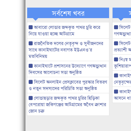
সর্বশেষ খবর
আবারো লোভার জব্দকৃত পাথর চুরি করে
সিলেট
নিয়ে যাওয়া হচ্ছে আটগ্রামে
গণঅভ্যুত
রাজনৈতিক দলের নেতৃবৃন্দ ও সুধীজনদের
সিলেট
সাথে কানাইঘাটের নবাগত ইউএনও’র
প্রত্যাশ
মতবিনিময়
নিঃস্ব 
কানাইঘাটে প্রশাসনের উদ্যোগে গণঅভ্যুত্থান
কুশিয়ারাপ
দিবসের আলোচনা সভা অনুষ্ঠিত
কানাইঘা
সিলেট অনলাইন প্রেসক্লাবের পুরস্কার বিতরণ
নেতৃবৃন্দ
ও নতুন সদস্যদের পরিচিতি সভা অনুষ্ঠিত
কানাই
লোভাছড়ার জব্দকৃত পাথর চুরির হিড়িক!
আসনে ধানে
বেপরোয়া জকিগঞ্জের আটগ্রামের অবৈধ ক্রাশার
জোন চক্র