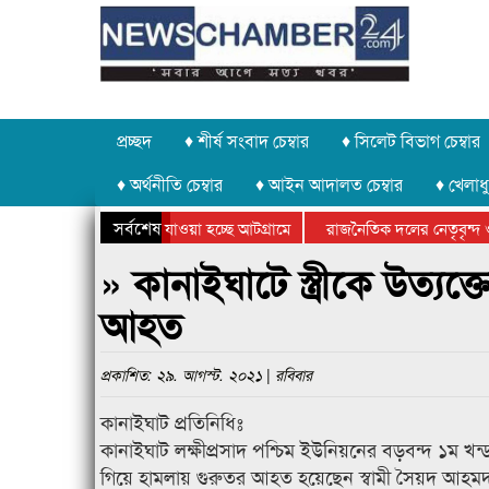
প্রচ্ছদ
♦ শীর্ষ সংবাদ চেম্বার
♦ সিলেট বিভাগ চেম্বার
♦ অর্থনীতি চেম্বার
♦ আইন আদালত চেম্বার
♦ খেলাধু
সর্বশেষ
ত পাথর চুরি করে নিয়ে যাওয়া হচ্ছে আটগ্রামে
রাজনৈতিক দলের নেতৃবৃন্দ ও
ে বার্ষিক ক্রীড়া প্রতিযোগিতার পুরস্কার বিতরণ সম্পন্ন
সিলেটে বাংলাদেশ গ্রুপ থিয়
» কানাইঘাটে স্ত্রীকে উত্যক্
আহত
প্রকাশিত: ২৯. আগস্ট. ২০২১ | রবিবার
কানাইঘাট প্রতিনিধিঃ
কানাইঘাট লক্ষীপ্রসাদ পশ্চিম ইউনিয়নের বড়বন্দ ১ম খন্ড
গিয়ে হামলায় গুরুতর আহত হয়েছেন স্বামী সৈয়দ আহম