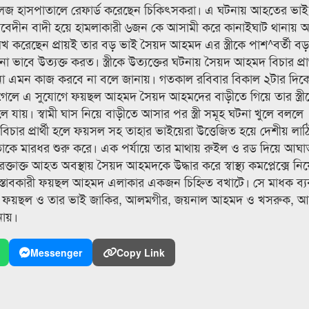
লেজ হাসপাতালে রেফার্ড করেছেন চিকিৎসকরা। এ ঘটনায় আহতের ভাই
াল আবেদীন বাদী হয়ে হামলাকারী ৬জন কে আসামী করে কানাইঘাট থানায়
 করেছেন প্রায়ই তার বড় ভাই সৈয়দ আহমদ এর স্ত্রীকে পাশ^বর্তী বড়
া ভাবে উত্যক্ত করত। স্ত্রীকে উত্যক্তের ঘটনায় সৈয়দ আহমদ বিচার প্রার
ো এমন কাজ করবে না বলে জানায়। গতকাল রবিবার বিকাল ২টার দিক
 গেলে এ সুযোগে ফয়ছল আহমদ সৈয়দ আহমদের বাড়ীতে গিয়ে তার স্ত্রী
লে যায়। স্বামী ঘাস নিয়ে বাড়ীতে আসার পর স্ত্রী সমূহ ঘটনা খুলে বললে
িচার প্রার্থী হলে ফয়সল সহ তাহার ভাইয়েরা উত্তেজিত হয়ে দেশীয় লাঠ
তাকে মারধর শুরু করে। এক পর্যায়ে তার মাথায় রুইল ও রড দিয়ে আঘ
ক্তাক্ত আহত অবস্থায় সৈয়দ আহমদকে উদ্ধার করে স্বাস্থ্য কমপ্লেক্সে 
স্তাবকারী ফয়ছল আহমদ এলাকার একজন চিহ্নিত বখাটে। সে মাধক ব্
টনায় ফয়ছল ও তার ভাই জাকির, আলমগীর, জয়নাল আহমদ ও খসরুক, 
নায়।
Messenger
Copy Link