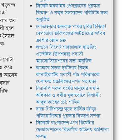
 বড়বন্দ
সিলেট অনলাইন প্রেসক্লাবের পুরস্কার
 আজ
বিতরণ ও নতুন সদস্যদের পরিচিতি সভা
বন্দ ৩য়
অনুষ্ঠিত
লোভাছড়ার জব্দকৃত পাথর চুরির হিড়িক!
্থী হলে
বেপরোয়া জকিগঞ্জের আটগ্রামের অবৈধ
ে সৈয়দ
ক্রাশার জোন চক্র
কে
লন্ডনে সিলেট শাহজালাল হাউজিং
এস্টেটস (উপশহর) প্রবাসী
ি-সোটা
অ্যাসোসিয়েশনের সভা অনুষ্ঠিত
াত করে
কাতারে সড়ক দুর্ঘটনায় নিহত
নিয়ে আসেন
কানাইঘাটের প্রবাসী পাঁচ পরিবারকে
খেলাফত মজলিসের নগদ সহায়তা
যবসার
বিএনপি সকল ধর্মের মানুষের সমান
আরিফ
অধিকার ও ধর্মীয় মুল্যবোধে বিশ্বাসী:
আবুল কাহের চৌ: শামিম
রাজা গিরিশচন্দ্র স্কুলে বার্ষিক ক্রীড়া
প্রতিযোগিতার পুরস্কার বিতরণ সম্পন্ন
সিলেটে বাংলাদেশ গ্রুপ থিয়েটার
ফেডারেশানের বিভাগীয় অভিনয় কর্মশালা
সম্পন্ন