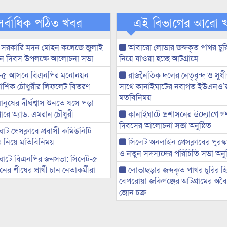
সর্বাধিক পঠিত খবর
এই বিভাগের আরো 
 সরকারি মদন মোহন কলেজে জুলাই
আবারো লোভার জব্দকৃত পাথর চুর
্থান দিবস উপলক্ষে আলোচনা সভা
নিয়ে যাওয়া হচ্ছে আটগ্রামে
-৫ আসনে বিএনপির মনোনয়ন
রাজনৈতিক দলের নেতৃবৃন্দ ও সু
ী আশিক চৌধুরীর লিফলেট বিতরণ
সাথে কানাইঘাটের নবাগত ইউএনও’
মতবিনিময়
মানুষের দীর্ঘশ্বাস শুনতে ধসে পড়া
ারে অ্যাড. এমরান চৌধুরী
কানাইঘাটে প্রশাসনের উদ্যোগে গণঅ
দিবসের আলোচনা সভা অনুষ্ঠিত
ট প্রেসক্লাবে প্রবাসী কমিউনিটি
ের নিয়ে মতিবিনিময়
সিলেট অনলাইন প্রেসক্লাবের পুরস্
ও নতুন সদস্যদের পরিচিতি সভা অনুষ
ঘাটে বিএনপির জনসভা: সিলেট-৫
র শীষের প্রার্থী চান নেতাকর্মীরা
লোভাছড়ার জব্দকৃত পাথর চুরির হ
বেপরোয়া জকিগঞ্জের আটগ্রামের অবৈধ
জোন চক্র