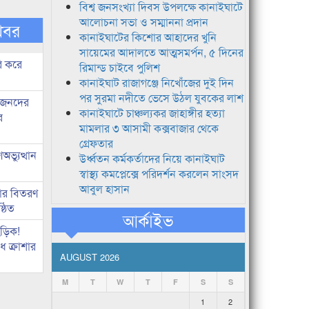
বিশ্ব জনসংখ্যা দিবস উপলক্ষে কানাইঘাটে
আলোচনা সভা ও সম্মাননা প্রদান
খবর
কানাইঘাটের কিশোর আহাদের খুনি
সায়েমের আদালতে আত্মসমর্পন, ৫ দিনের
ি করে
রিমান্ড চাইবে পুলিশ
কানাইঘাট রাজাগঞ্জে নিখোঁজের দুই দিন
পর সুরমা নদীতে ভেসে উঠল যুবকের লাশ
ধীজনদের
কানাইঘাটে চাঞ্চল্যকর জাহাঙ্গীর হত্যা
র
মামলার ৩ আসামী কক্সবাজার থেকে
গ্রেফতার
ভ্যুত্থান
উর্ধ্বতন কর্মকর্তাদের নিয়ে কানাইঘাট
স্বাস্থ্য কমপ্লেক্সে পরিদর্শন করলেন সাংসদ
আবুল হাসান
কার বিতরণ
্ঠিত
আর্কাইভ
িড়িক!
 ক্রাশার
AUGUST 2026
M
T
W
T
F
S
S
1
2