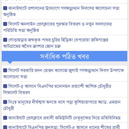
কানাইঘাটে প্রশাসনের উদ্যোগে গণঅভ্যুত্থান দিবসের আলোচনা সভা
অনুষ্ঠিত
সিলেট অনলাইন প্রেসক্লাবের পুরস্কার বিতরণ ও নতুন সদস্যদের
পরিচিতি সভা অনুষ্ঠিত
লোভাছড়ার জব্দকৃত পাথর চুরির হিড়িক! বেপরোয়া জকিগঞ্জের
আটগ্রামের অবৈধ ক্রাশার জোন চক্র
সর্বাধিক পঠিত খবর
সিলেট সরকারি মদন মোহন কলেজে জুলাই গণঅভ্যুত্থান দিবস উপলক্ষে
আলোচনা সভা
সিলেট-৫ আসনে বিএনপির মনোনয়ন প্রত্যাশী আশিক চৌধুরীর
লিফলেট বিতরণ
নিঃস্ব মানুষের দীর্ঘশ্বাস শুনতে ধসে পড়া কুশিয়ারাপারে অ্যাড. এমরান
চৌধুরী
কানাইঘাট প্রেসক্লাবে প্রবাসী কমিউনিটি নেতৃবৃন্দের নিয়ে মতিবিনিময়
কানাইঘাটে বিএনপির জনসভা: সিলেট-৫ আসনে ধানের শীষের প্রার্থী