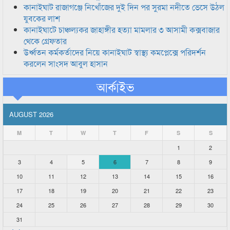
কানাইঘাট রাজাগঞ্জে নিখোঁজের দুই দিন পর সুরমা নদীতে ভেসে উঠল
যুবকের লাশ
কানাইঘাটে চাঞ্চল্যকর জাহাঙ্গীর হত্যা মামলার ৩ আসামী কক্সবাজার
থেকে গ্রেফতার
উর্ধ্বতন কর্মকর্তাদের নিয়ে কানাইঘাট স্বাস্থ্য কমপ্লেক্সে পরিদর্শন
করলেন সাংসদ আবুল হাসান
আর্কাইভ
AUGUST 2026
M
T
W
T
F
S
S
1
2
3
4
5
6
7
8
9
10
11
12
13
14
15
16
17
18
19
20
21
22
23
24
25
26
27
28
29
30
31