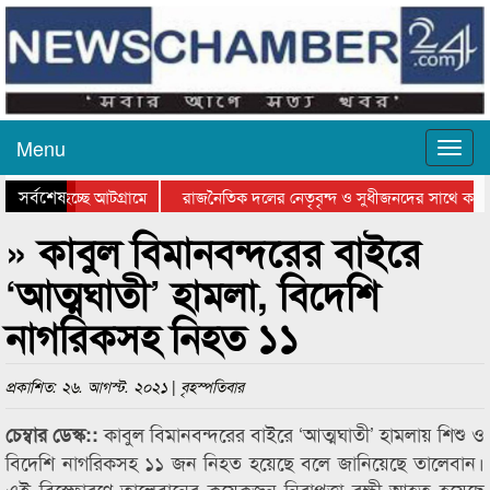
Menu
সর্বশেষ
যাওয়া হচ্ছে আটগ্রামে
রাজনৈতিক দলের নেতৃবৃন্দ ও সুধীজনদের সাথে কান
িতার পুরস্কার বিতরণ সম্পন্ন
সিলেটে বাংলাদেশ গ্রুপ থিয়েটার ফেডারেশানের বিভাগ
» কাবুল বিমানবন্দরের বাইরে
‘আত্মঘাতী’ হামলা, বিদেশি
নাগরিকসহ নিহত ১১
প্রকাশিত: ২৬. আগস্ট. ২০২১ | বৃহস্পতিবার
কাবুল বিমানবন্দরের বাইরে ‘আত্মঘাতী’ হামলায় শিশু ও
চেম্বার ডেস্ক::
বিদেশি নাগরিকসহ ১১ জন নিহত হয়েছে বলে জানিয়েছে তালেবান।
এই বিস্ফোরণে তালেবানের কয়েকজন নিরাপত্তা রক্ষী আহত হয়েছে