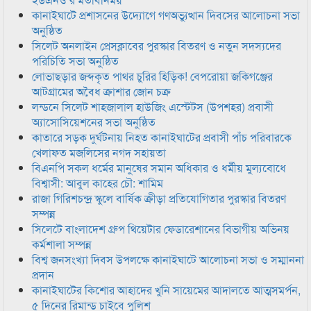
কানাইঘাটে প্রশাসনের উদ্যোগে গণঅভ্যুত্থান দিবসের আলোচনা সভা
অনুষ্ঠিত
সিলেট অনলাইন প্রেসক্লাবের পুরস্কার বিতরণ ও নতুন সদস্যদের
পরিচিতি সভা অনুষ্ঠিত
লোভাছড়ার জব্দকৃত পাথর চুরির হিড়িক! বেপরোয়া জকিগঞ্জের
আটগ্রামের অবৈধ ক্রাশার জোন চক্র
লন্ডনে সিলেট শাহজালাল হাউজিং এস্টেটস (উপশহর) প্রবাসী
অ্যাসোসিয়েশনের সভা অনুষ্ঠিত
কাতারে সড়ক দুর্ঘটনায় নিহত কানাইঘাটের প্রবাসী পাঁচ পরিবারকে
খেলাফত মজলিসের নগদ সহায়তা
বিএনপি সকল ধর্মের মানুষের সমান অধিকার ও ধর্মীয় মুল্যবোধে
বিশ্বাসী: আবুল কাহের চৌ: শামিম
রাজা গিরিশচন্দ্র স্কুলে বার্ষিক ক্রীড়া প্রতিযোগিতার পুরস্কার বিতরণ
সম্পন্ন
সিলেটে বাংলাদেশ গ্রুপ থিয়েটার ফেডারেশানের বিভাগীয় অভিনয়
কর্মশালা সম্পন্ন
বিশ্ব জনসংখ্যা দিবস উপলক্ষে কানাইঘাটে আলোচনা সভা ও সম্মাননা
প্রদান
কানাইঘাটের কিশোর আহাদের খুনি সায়েমের আদালতে আত্মসমর্পন,
৫ দিনের রিমান্ড চাইবে পুলিশ