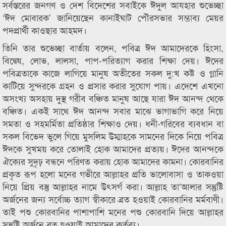
সর্বস্তরের জনগণ ও দেশ বিদেশের সবাইকে ঈদুল আযহার শুভেচ্ছা
‘ঈদ মোবারক’ জানিয়েছেন কানাইঘাট পৌরসভার সম্ভাব্য মেয়র
পদপ্রার্থী কাওছার আহমদ।
তিনি তার শুভেচ্ছা বার্তায় বলেন, পবিত্র ঈদ আমাদেরকে হিংসা,
বিদ্বেষ, লোভ, লালসা, পাপ-পরিত্যাগ করার শিক্ষা দেয়। ঈদের
পবিত্রতাকে কাজে লাগিয়ে মানুষ অতীতের সকল দু:খ কষ্ট ও গ্লানি
কাটিয়ে সুন্দরকে গ্রহন ও প্রসার করার সুযোগ পায়। এদেশে এখনো
অসংখ্য অসহায় দুস্থ গরীব বঞ্চিত মানুষ আছে যারা ঈদ আনন্দ থেকে
বঞ্চিত। একই সাথে ঈদ আনন্দ সবার মাঝে ভাগাভাগি করে নিয়ে
সমতা ও সহমর্মিতা প্রতিষ্ঠার শিক্ষাও দেয়। ধনী-গরিবের ব্যবধান বা
সকল বিভেদ ভুলে গিয়ে মুসলিম উম্মাহকে সামনের দিকে নিয়ে পবিত্র
ঈদকে সুখময় করে তোলাই হোক আমাদের প্রত্যয়। ঈদের আনন্দকে
ঐক্যের সুদৃঢ় বন্ধনে পরিণত করায় হোক আমাদের কামনা। কোরবানির
প্রকৃত রূপ হলো মনের গভীরে আল্লাহর প্রতি ভালোবাসা ও তাকওয়া
নিয়ে প্রিয় বস্তু আল্লাহর নামে উৎসর্গ করা। আল্লাহ তা’আলার সন্তুষ্টি
অর্জনের জন্য সর্বোচ্চ ত্যাগ স্বীকারে ব্রত হওয়াই কোরবানির মর্মবাণী।
তাই পশু কোরবানির পাশাপাশি মনের পশু কোরবানি দিয়ে আল্লাহর
সন্তুষ্টি অর্জনে ব্রত হওয়াই আমাদের কর্তব্য।