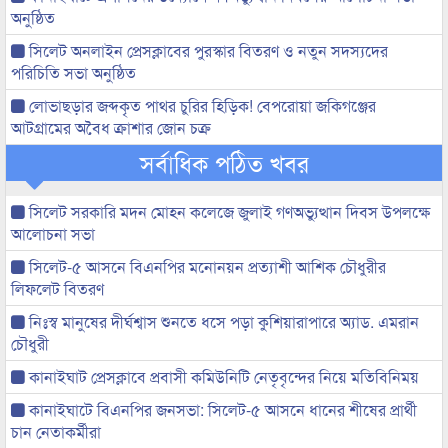
অনুষ্ঠিত
সিলেট অনলাইন প্রেসক্লাবের পুরস্কার বিতরণ ও নতুন সদস্যদের
পরিচিতি সভা অনুষ্ঠিত
লোভাছড়ার জব্দকৃত পাথর চুরির হিড়িক! বেপরোয়া জকিগঞ্জের
আটগ্রামের অবৈধ ক্রাশার জোন চক্র
সর্বাধিক পঠিত খবর
সিলেট সরকারি মদন মোহন কলেজে জুলাই গণঅভ্যুত্থান দিবস উপলক্ষে
আলোচনা সভা
সিলেট-৫ আসনে বিএনপির মনোনয়ন প্রত্যাশী আশিক চৌধুরীর
লিফলেট বিতরণ
নিঃস্ব মানুষের দীর্ঘশ্বাস শুনতে ধসে পড়া কুশিয়ারাপারে অ্যাড. এমরান
চৌধুরী
কানাইঘাট প্রেসক্লাবে প্রবাসী কমিউনিটি নেতৃবৃন্দের নিয়ে মতিবিনিময়
কানাইঘাটে বিএনপির জনসভা: সিলেট-৫ আসনে ধানের শীষের প্রার্থী
চান নেতাকর্মীরা