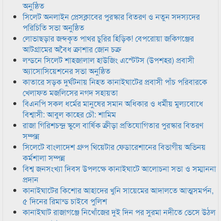
অনুষ্ঠিত
সিলেট অনলাইন প্রেসক্লাবের পুরস্কার বিতরণ ও নতুন সদস্যদের
পরিচিতি সভা অনুষ্ঠিত
লোভাছড়ার জব্দকৃত পাথর চুরির হিড়িক! বেপরোয়া জকিগঞ্জের
আটগ্রামের অবৈধ ক্রাশার জোন চক্র
লন্ডনে সিলেট শাহজালাল হাউজিং এস্টেটস (উপশহর) প্রবাসী
অ্যাসোসিয়েশনের সভা অনুষ্ঠিত
কাতারে সড়ক দুর্ঘটনায় নিহত কানাইঘাটের প্রবাসী পাঁচ পরিবারকে
খেলাফত মজলিসের নগদ সহায়তা
বিএনপি সকল ধর্মের মানুষের সমান অধিকার ও ধর্মীয় মুল্যবোধে
বিশ্বাসী: আবুল কাহের চৌ: শামিম
রাজা গিরিশচন্দ্র স্কুলে বার্ষিক ক্রীড়া প্রতিযোগিতার পুরস্কার বিতরণ
সম্পন্ন
সিলেটে বাংলাদেশ গ্রুপ থিয়েটার ফেডারেশানের বিভাগীয় অভিনয়
কর্মশালা সম্পন্ন
বিশ্ব জনসংখ্যা দিবস উপলক্ষে কানাইঘাটে আলোচনা সভা ও সম্মাননা
প্রদান
কানাইঘাটের কিশোর আহাদের খুনি সায়েমের আদালতে আত্মসমর্পন,
৫ দিনের রিমান্ড চাইবে পুলিশ
কানাইঘাট রাজাগঞ্জে নিখোঁজের দুই দিন পর সুরমা নদীতে ভেসে উঠল