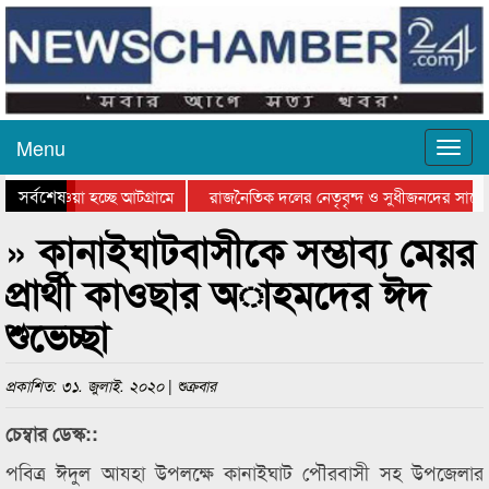
Menu
সর্বশেষ
িয়ে যাওয়া হচ্ছে আটগ্রামে
রাজনৈতিক দলের নেতৃবৃন্দ ও সুধীজনদের সাথে 
তিযোগিতার পুরস্কার বিতরণ সম্পন্ন
সিলেটে বাংলাদেশ গ্রুপ থিয়েটার ফেডারেশানের ব
» কানাইঘাটবাসীকে সম্ভাব্য মেয়র
প্রার্থী কাওছার অাহমদের ঈদ
শুভেচ্ছা
প্রকাশিত: ৩১. জুলাই. ২০২০ | শুক্রবার
চেম্বার ডেস্ক::
পবিত্র ঈদুল আযহা উপলক্ষে কানাইঘাট পৌরবাসী সহ উপজেলার