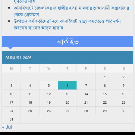
যুবকের লাশ
কানাইঘাটে চাঞ্চল্যকর জাহাঙ্গীর হত্যা মামলার ৩ আসামী কক্সবাজার
থেকে গ্রেফতার
উর্ধ্বতন কর্মকর্তাদের নিয়ে কানাইঘাট স্বাস্থ্য কমপ্লেক্সে পরিদর্শন
করলেন সাংসদ আবুল হাসান
আর্কাইভ
AUGUST 2026
M
T
W
T
F
S
S
1
2
3
4
5
6
7
8
9
10
11
12
13
14
15
16
17
18
19
20
21
22
23
24
25
26
27
28
29
30
31
« Jul