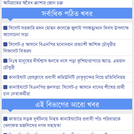
আটগ্রামের অবৈধ ক্রাশার জোন চক্র
সর্বাধিক পঠিত খবর
সিলেট সরকারি মদন মোহন কলেজে জুলাই গণঅভ্যুত্থান দিবস উপলক্ষে
আলোচনা সভা
সিলেট-৫ আসনে বিএনপির মনোনয়ন প্রত্যাশী আশিক চৌধুরীর
লিফলেট বিতরণ
নিঃস্ব মানুষের দীর্ঘশ্বাস শুনতে ধসে পড়া কুশিয়ারাপারে অ্যাড. এমরান
চৌধুরী
কানাইঘাট প্রেসক্লাবে প্রবাসী কমিউনিটি নেতৃবৃন্দের নিয়ে মতিবিনিময়
কানাইঘাটে বিএনপির জনসভা: সিলেট-৫ আসনে ধানের শীষের প্রার্থী
চান নেতাকর্মীরা
এই বিভাগের আরো খবর
কাতারে সড়ক দুর্ঘটনায় নিহত কানাইঘাটের প্রবাসী পাঁচ পরিবারকে
খেলাফত মজলিসের নগদ সহায়তা