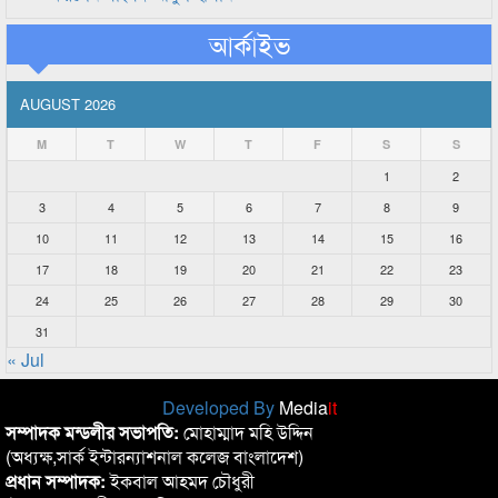
আর্কাইভ
AUGUST 2026
M
T
W
T
F
S
S
1
2
3
4
5
6
7
8
9
10
11
12
13
14
15
16
17
18
19
20
21
22
23
24
25
26
27
28
29
30
31
« Jul
Developed By
Media
it
সম্পাদক মন্ডলীর সভাপতি:
মোহাম্মাদ মহি উদ্দিন
(অধ্যক্ষ,সার্ক ইন্টারন্যাশনাল কলেজ বাংলাদেশ)
প্রধান সম্পাদক:
ইকবাল আহমদ চৌধুরী