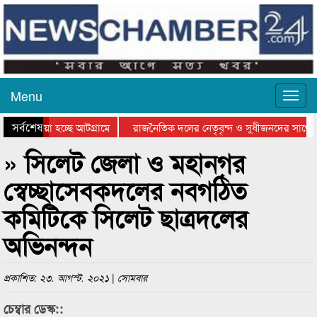
Menu
সর্বশেষ
িয়ে যাওয়া হচ্ছে আটগ্রামে
রাজনৈতিক দলের নেতৃবৃন্দ ও সুধীজনদের সাথে 
িযোগিতার পুরস্কার বিতরণ সম্পন্ন
সিলেটে বাংলাদেশ গ্রুপ থিয়েটার ফেডারেশানের বি
» সিলেট জেলা ও মহানগর
স্বেচ্ছাসেবকদলের নবগঠিত
কমিটিকে সিলেট ছাত্রদলের
অভিনন্দন
প্রকাশিত: ২৩. আগস্ট. ২০২১ | সোমবার
চেম্বার ডেস্ক::