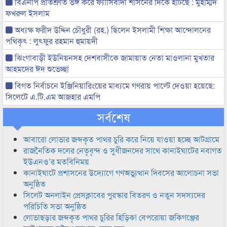
বিএনপি প্রতিশ্রুতি ভঙ্গ করে ফ্যাসিবাদী শাসনের দিকে হাটঁছে : মুহাম্মদ
ফখরুল ইসলাম
অধ্যক্ষ ফরীদ উদ্দিন চৌধুরী (রহ.) ছিলেন ইসলামী শিক্ষা আন্দোলনের
পথিকৃৎ : লুৎফুর রহমান হুমায়দী
ঝিংগাবাড়ী ইউনিয়নসহ দেশবাসীকে জামায়াত নেতা মাওলানা মুখতার
আহমদের ঈদ শুভেচ্ছা
বিগত নির্বাচনে ইঞ্জিনিয়ারিংয়ের মাধ্যমে গণরায় পাল্টে দেওয়া হয়েছে:
সিলেটে এ.টি.এম আজহার এমপি
সর্বশেষ
আবারো লোভার জব্দকৃত পাথর চুরি করে নিয়ে যাওয়া হচ্ছে আটগ্রামে
রাজনৈতিক দলের নেতৃবৃন্দ ও সুধীজনদের সাথে কানাইঘাটের নবাগত
ইউএনও’র মতবিনিময়
কানাইঘাটে প্রশাসনের উদ্যোগে গণঅভ্যুত্থান দিবসের আলোচনা সভা
অনুষ্ঠিত
সিলেট অনলাইন প্রেসক্লাবের পুরস্কার বিতরণ ও নতুন সদস্যদের
পরিচিতি সভা অনুষ্ঠিত
লোভাছড়ার জব্দকৃত পাথর চুরির হিড়িক! বেপরোয়া জকিগঞ্জের