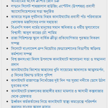
আটগ্রামের অবৈধ ক্রাশার জোন চক্র
লন্ডনে সিলেট শাহজালাল হাউজিং এস্টেটস (উপশহর) প্রবাসী
অ্যাসোসিয়েশনের সভা অনুষ্ঠিত
কাতারে সড়ক দুর্ঘটনায় নিহত কানাইঘাটের প্রবাসী পাঁচ পরিবারকে
খেলাফত মজলিসের নগদ সহায়তা
বিএনপি সকল ধর্মের মানুষের সমান অধিকার ও ধর্মীয় মুল্যবোধে
বিশ্বাসী: আবুল কাহের চৌ: শামিম
রাজা গিরিশচন্দ্র স্কুলে বার্ষিক ক্রীড়া প্রতিযোগিতার পুরস্কার বিতরণ
সম্পন্ন
সিলেটে বাংলাদেশ গ্রুপ থিয়েটার ফেডারেশানের বিভাগীয় অভিনয়
কর্মশালা সম্পন্ন
বিশ্ব জনসংখ্যা দিবস উপলক্ষে কানাইঘাটে আলোচনা সভা ও সম্মাননা
প্রদান
কানাইঘাটের কিশোর আহাদের খুনি সায়েমের আদালতে আত্মসমর্পন,
৫ দিনের রিমান্ড চাইবে পুলিশ
কানাইঘাট রাজাগঞ্জে নিখোঁজের দুই দিন পর সুরমা নদীতে ভেসে উঠল
যুবকের লাশ
কানাইঘাটে চাঞ্চল্যকর জাহাঙ্গীর হত্যা মামলার ৩ আসামী কক্সবাজার
থেকে গ্রেফতার
উর্ধ্বতন কর্মকর্তাদের নিয়ে কানাইঘাট স্বাস্থ্য কমপ্লেক্সে পরিদর্শন
করলেন সাংসদ আবুল হাসান