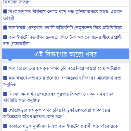
লিফলেট বিতরণ
নিঃস্ব মানুষের দীর্ঘশ্বাস শুনতে ধসে পড়া কুশিয়ারাপারে অ্যাড. এমরান
চৌধুরী
কানাইঘাট প্রেসক্লাবে প্রবাসী কমিউনিটি নেতৃবৃন্দের নিয়ে মতিবিনিময়
কানাইঘাটে বিএনপির জনসভা: সিলেট-৫ আসনে ধানের শীষের প্রার্থী
চান নেতাকর্মীরা
এই বিভাগের আরো খবর
আবারো লোভার জব্দকৃত পাথর চুরি করে নিয়ে যাওয়া হচ্ছে আটগ্রামে
কানাইঘাটে প্রশাসনের উদ্যোগে গণঅভ্যুত্থান দিবসের আলোচনা সভা
অনুষ্ঠিত
সিলেট অনলাইন প্রেসক্লাবের পুরস্কার বিতরণ ও নতুন সদস্যদের
পরিচিতি সভা অনুষ্ঠিত
লোভাছড়ার জব্দকৃত পাথর চুরির হিড়িক! বেপরোয়া জকিগঞ্জের
আটগ্রামের অবৈধ ক্রাশার জোন চক্র
কাতারে সড়ক দুর্ঘটনায় নিহত কানাইঘাটের প্রবাসী পাঁচ পরিবারকে