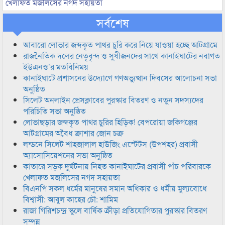
খেলাফত মজলিসের নগদ সহায়তা
সর্বশেষ
আবারো লোভার জব্দকৃত পাথর চুরি করে নিয়ে যাওয়া হচ্ছে আটগ্রামে
রাজনৈতিক দলের নেতৃবৃন্দ ও সুধীজনদের সাথে কানাইঘাটের নবাগত
ইউএনও’র মতবিনিময়
কানাইঘাটে প্রশাসনের উদ্যোগে গণঅভ্যুত্থান দিবসের আলোচনা সভা
অনুষ্ঠিত
সিলেট অনলাইন প্রেসক্লাবের পুরস্কার বিতরণ ও নতুন সদস্যদের
পরিচিতি সভা অনুষ্ঠিত
লোভাছড়ার জব্দকৃত পাথর চুরির হিড়িক! বেপরোয়া জকিগঞ্জের
আটগ্রামের অবৈধ ক্রাশার জোন চক্র
লন্ডনে সিলেট শাহজালাল হাউজিং এস্টেটস (উপশহর) প্রবাসী
অ্যাসোসিয়েশনের সভা অনুষ্ঠিত
কাতারে সড়ক দুর্ঘটনায় নিহত কানাইঘাটের প্রবাসী পাঁচ পরিবারকে
খেলাফত মজলিসের নগদ সহায়তা
বিএনপি সকল ধর্মের মানুষের সমান অধিকার ও ধর্মীয় মুল্যবোধে
বিশ্বাসী: আবুল কাহের চৌ: শামিম
রাজা গিরিশচন্দ্র স্কুলে বার্ষিক ক্রীড়া প্রতিযোগিতার পুরস্কার বিতরণ
সম্পন্ন