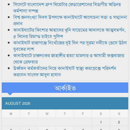
সিলেটে বাংলাদেশ গ্রুপ থিয়েটার ফেডারেশানের বিভাগীয় অভিনয়
কর্মশালা সম্পন্ন
বিশ্ব জনসংখ্যা দিবস উপলক্ষে কানাইঘাটে আলোচনা সভা ও সম্মাননা
প্রদান
কানাইঘাটের কিশোর আহাদের খুনি সায়েমের আদালতে আত্মসমর্পন,
৫ দিনের রিমান্ড চাইবে পুলিশ
কানাইঘাট রাজাগঞ্জে নিখোঁজের দুই দিন পর সুরমা নদীতে ভেসে উঠল
যুবকের লাশ
কানাইঘাটে চাঞ্চল্যকর জাহাঙ্গীর হত্যা মামলার ৩ আসামী কক্সবাজার
থেকে গ্রেফতার
উর্ধ্বতন কর্মকর্তাদের নিয়ে কানাইঘাট স্বাস্থ্য কমপ্লেক্সে পরিদর্শন
করলেন সাংসদ আবুল হাসান
আর্কাইভ
AUGUST 2026
M
T
W
T
F
S
S
1
2