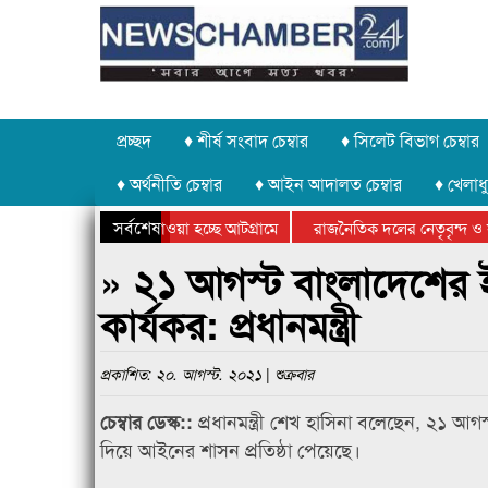
প্রচ্ছদ
♦ শীর্ষ সংবাদ চেম্বার
♦ সিলেট বিভাগ চেম্বার
♦ অর্থনীতি চেম্বার
♦ আইন আদালত চেম্বার
♦ খেলাধু
সর্বশেষ
াথর চুরি করে নিয়ে যাওয়া হচ্ছে আটগ্রামে
রাজনৈতিক দলের নেতৃবৃন্দ ও সু
র্ষিক ক্রীড়া প্রতিযোগিতার পুরস্কার বিতরণ সম্পন্ন
সিলেটে বাংলাদেশ গ্রুপ থিয়েটা
» ২১ আগস্ট বাংলাদেশের ই
কার্যকর: প্রধানমন্ত্রী
প্রকাশিত: ২০. আগস্ট. ২০২১ | শুক্রবার
প্রধানমন্ত্রী শেখ হাসিনা বলেছেন, ২১ 
চেম্বার ডেস্ক::
দিয়ে আইনের শাসন প্রতিষ্ঠা পেয়েছে।