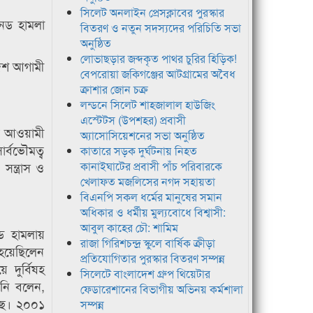
সিলেট অনলাইন প্রেসক্লাবের পুরস্কার
নেড হামলা
বিতরণ ও নতুন সদস্যদের পরিচিতি সভা
অনুষ্ঠিত
লোভাছড়ার জব্দকৃত পাথর চুরির হিড়িক!
াদেশ আগামী
বেপরোয়া জকিগঞ্জের আটগ্রামের অবৈধ
ক্রাশার জোন চক্র
লন্ডনে সিলেট শাহজালাল হাউজিং
এস্টেটস (উপশহর) প্রবাসী
ে আওয়ামী
অ্যাসোসিয়েশনের সভা অনুষ্ঠিত
ার্বভৌমত্ব
কাতারে সড়ক দুর্ঘটনায় নিহত
সন্ত্রাস ও
কানাইঘাটের প্রবাসী পাঁচ পরিবারকে
খেলাফত মজলিসের নগদ সহায়তা
বিএনপি সকল ধর্মের মানুষের সমান
অধিকার ও ধর্মীয় মুল্যবোধে বিশ্বাসী:
আবুল কাহের চৌ: শামিম
েড হামলায়
রাজা গিরিশচন্দ্র স্কুলে বার্ষিক ক্রীড়া
হয়েছিলেন
প্রতিযোগিতার পুরস্কার বিতরণ সম্পন্ন
 দুর্বিষহ
সিলেটে বাংলাদেশ গ্রুপ থিয়েটার
নি বলেন,
ফেডারেশানের বিভাগীয় অভিনয় কর্মশালা
েছে। ২০০১
সম্পন্ন