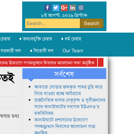
৮ই আগস্ট, ২০২৬ খ্রিস্টাব্দ
চেম্বার
♦ তথ্যপ্রযুক্তি চেম্বার
♦ ধর্ম চেম্বার
 সরকারী দল
♦ বিরোধী দল
Our Team
 উদ্যোগে গণঅভ্যুত্থান দিবসের আলোচনা সভা অনুষ্ঠিত
সিলেট অনলাইন প্রেসক্ল
সর্বশেষ
রুতই
আবারো লোভার জব্দকৃত পাথর চুরি করে
নিয়ে যাওয়া হচ্ছে আটগ্রামে
রাজনৈতিক দলের নেতৃবৃন্দ ও সুধীজনদের
সাথে কানাইঘাটের নবাগত ইউএনও’র
মতবিনিময়
ষণার মধ্য
কানাইঘাটে প্রশাসনের উদ্যোগে
গণঅভ্যুত্থান দিবসের আলোচনা সভা
অনুষ্ঠিত