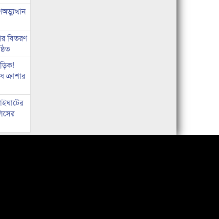
ভ্যুত্থান
কার বিতরণ
্ঠিত
িড়িক!
 ক্রাশার
নাইঘাটের
লিসের