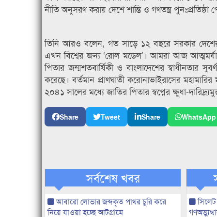
নীতি অনুসরণ করায় দেশে শান্তি ও গণতন্ত্র পুনঃপ্রতিষ্ঠা 
তিনি আরও বলেন, গত সাড়ে ১২ বছরে সরকার দেশের সব 
এখন বিশ্বের জন্য ‘রোল মডেল’। আমরা আজ আত্মমর্যাদ
পিতার জন্মশতবার্ষিকী ও বাংলাদেশের স্বাধীনতার সুব
করেছে। বর্তমান প্রাণঘাতী করোনাভাইরাসের মহামার
২০৪১ সালের মধ্যে জাতির পিতার স্বপ্নের ক্ষুধা-দারিদ্
Share
Tweet
Share
WhatsApp
সর্বশেষ খবর
আবারো লোভার জব্দকৃত পাথর চুরি করে
সিলেট
নিয়ে যাওয়া হচ্ছে আটগ্রামে
গণঅভ্যুত