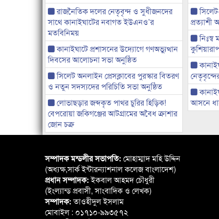
রাজনৈতিক দলের নেতৃবৃন্দ ও সুধীজনদের
সিলেট
সাথে কানাইঘাটের নবাগত ইউএনও’র
প্রত্যাশ
মতবিনিময়
নিঃস্ব 
কানাইঘাটে প্রশাসনের উদ্যোগে গণঅভ্যুত্থান
কুশিয়ারাপ
দিবসের আলোচনা সভা অনুষ্ঠিত
কানাইঘা
সিলেট অনলাইন প্রেসক্লাবের পুরস্কার বিতরণ
নেতৃবৃন্দ
ও নতুন সদস্যদের পরিচিতি সভা অনুষ্ঠিত
কানাই
লোভাছড়ার জব্দকৃত পাথর চুরির হিড়িক!
আসনে ধানে
বেপরোয়া জকিগঞ্জের আটগ্রামের অবৈধ ক্রাশার
জোন চক্র
সম্পাদক মন্ডলীর সভাপতি:
মোহাম্মাদ মহি উদ্দিন
(অধ্যক্ষ,সার্ক ইন্টারন্যাশনাল কলেজ বাংলাদেশ)
প্রধান সম্পাদক:
ইকবাল আহমদ চৌধুরী
(ইংল্যান্ড প্রবাসী, সাংবাদিক ও লেখক)
সম্পাদক:
তাওহীদুল ইসলাম
মোবাইল : ০১৭১০-৯৯৩৫৭২