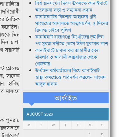
লা চালিয়ে
বিশ্ব জনসংখ্যা দিবস উপলক্ষে কানাইঘাটে
আলোচনা সভা ও সম্মাননা প্রদান
বাদবিরোধী
কানাইঘাটের কিশোর আহাদের খুনি
রের নৈতিক
সায়েমের আদালতে আত্মসমর্পন, ৫ দিনের
া করেছিল।
রিমান্ড চাইবে পুলিশ
ডকে ভিন্ন
কানাইঘাট রাজাগঞ্জে নিখোঁজের দুই দিন
 দিন চাপা
পর সুরমা নদীতে ভেসে উঠল যুবকের লাশ
থে সরাসরি
কানাইঘাটে চাঞ্চল্যকর জাহাঙ্গীর হত্যা
মামলার ৩ আসামী কক্সবাজার থেকে
গ্রেফতার
ট গ্রেনেড
উর্ধ্বতন কর্মকর্তাদের নিয়ে কানাইঘাট
াবর, সাবেক
স্বাস্থ্য কমপ্লেক্সে পরিদর্শন করলেন সাংসদ
ান, হারিছ
আবুল হাসান
র মাধ্যমে
আর্কাইভ
AUGUST 2026
কে পুনরায়
M
T
W
T
F
S
S
নিরলসভাবে
 টলারেন্স’
1
2