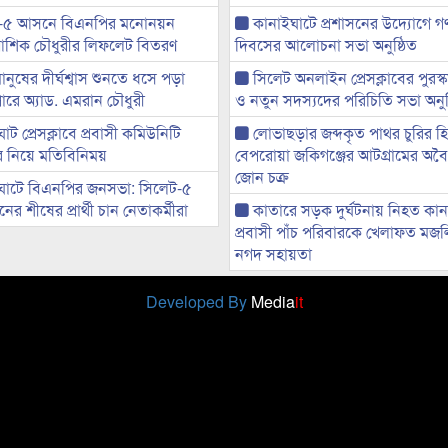
-৫ আসনে বিএনপির মনোনয়ন
কানাইঘাটে প্রশাসনের উদ্যোগে গণঅ
ী আশিক চৌধুরীর লিফলেট বিতরণ
দিবসের আলোচনা সভা অনুষ্ঠিত
মানুষের দীর্ঘশ্বাস শুনতে ধসে পড়া
সিলেট অনলাইন প্রেসক্লাবের পুরস্
ারে অ্যাড. এমরান চৌধুরী
ও নতুন সদস্যদের পরিচিতি সভা অনুষ
ট প্রেসক্লাবে প্রবাসী কমিউনিটি
লোভাছড়ার জব্দকৃত পাথর চুরির হ
ের নিয়ে মতিবিনিময়
বেপরোয়া জকিগঞ্জের আটগ্রামের অবৈধ
জোন চক্র
ঘাটে বিএনপির জনসভা: সিলেট-৫
র শীষের প্রার্থী চান নেতাকর্মীরা
কাতারে সড়ক দুর্ঘটনায় নিহত কা
প্রবাসী পাঁচ পরিবারকে খেলাফত মজ
নগদ সহায়তা
Developed By
Media
it