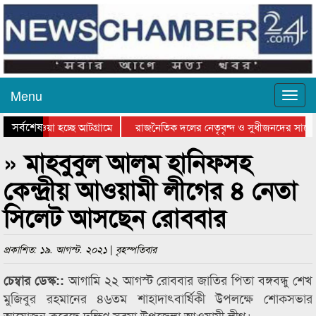
Menu
সর্বশেষ
িয়ে যাওয়া হচ্ছে আটগ্রামে
রাজনৈতিক দলের নেতৃবৃন্দ ও সুধীজনদের সাথে
তিযোগিতার পুরস্কার বিতরণ সম্পন্ন
সিলেটে বাংলাদেশ গ্রুপ থিয়েটার ফেডারেশানের ব
» মাহবুবুল আলম হানিফসহ
কেন্দ্রীয় আওয়ামী লীগের ৪ নেতা
সিলেট আসছেন রোববার
প্রকাশিত: ১৯. আগস্ট. ২০২১ | বৃহস্পতিবার
আগামি ২২ আগস্ট রোববার জাতির পিতা বঙ্গবন্ধু শেখ
চেম্বার ডেস্ক::
মুজিবুর রহমানের ৪৬তম শাহাদাৎবার্ষিকী উপলক্ষে শোকসভার
আয়োজন করেছে দক্ষিণ সুরমা উপজেলা আওয়ামী লীগ।