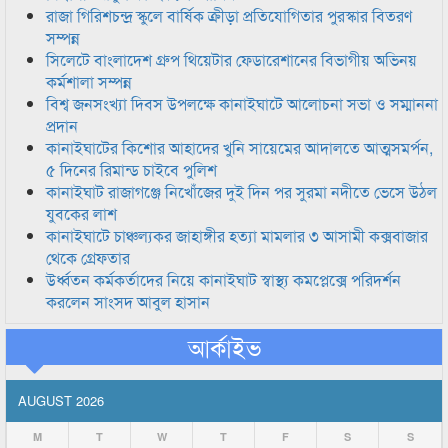
রাজা গিরিশচন্দ্র স্কুলে বার্ষিক ক্রীড়া প্রতিযোগিতার পুরস্কার বিতরণ
সম্পন্ন
সিলেটে বাংলাদেশ গ্রুপ থিয়েটার ফেডারেশানের বিভাগীয় অভিনয়
কর্মশালা সম্পন্ন
বিশ্ব জনসংখ্যা দিবস উপলক্ষে কানাইঘাটে আলোচনা সভা ও সম্মাননা
প্রদান
কানাইঘাটের কিশোর আহাদের খুনি সায়েমের আদালতে আত্মসমর্পন,
৫ দিনের রিমান্ড চাইবে পুলিশ
কানাইঘাট রাজাগঞ্জে নিখোঁজের দুই দিন পর সুরমা নদীতে ভেসে উঠল
যুবকের লাশ
কানাইঘাটে চাঞ্চল্যকর জাহাঙ্গীর হত্যা মামলার ৩ আসামী কক্সবাজার
থেকে গ্রেফতার
উর্ধ্বতন কর্মকর্তাদের নিয়ে কানাইঘাট স্বাস্থ্য কমপ্লেক্সে পরিদর্শন
করলেন সাংসদ আবুল হাসান
আর্কাইভ
AUGUST 2026
M
T
W
T
F
S
S