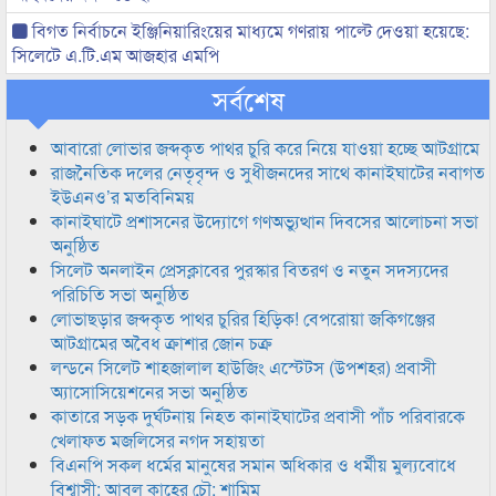
বিগত নির্বাচনে ইঞ্জিনিয়ারিংয়ের মাধ্যমে গণরায় পাল্টে দেওয়া হয়েছে:
সিলেটে এ.টি.এম আজহার এমপি
সর্বশেষ
আবারো লোভার জব্দকৃত পাথর চুরি করে নিয়ে যাওয়া হচ্ছে আটগ্রামে
রাজনৈতিক দলের নেতৃবৃন্দ ও সুধীজনদের সাথে কানাইঘাটের নবাগত
ইউএনও’র মতবিনিময়
কানাইঘাটে প্রশাসনের উদ্যোগে গণঅভ্যুত্থান দিবসের আলোচনা সভা
অনুষ্ঠিত
সিলেট অনলাইন প্রেসক্লাবের পুরস্কার বিতরণ ও নতুন সদস্যদের
পরিচিতি সভা অনুষ্ঠিত
লোভাছড়ার জব্দকৃত পাথর চুরির হিড়িক! বেপরোয়া জকিগঞ্জের
আটগ্রামের অবৈধ ক্রাশার জোন চক্র
লন্ডনে সিলেট শাহজালাল হাউজিং এস্টেটস (উপশহর) প্রবাসী
অ্যাসোসিয়েশনের সভা অনুষ্ঠিত
কাতারে সড়ক দুর্ঘটনায় নিহত কানাইঘাটের প্রবাসী পাঁচ পরিবারকে
খেলাফত মজলিসের নগদ সহায়তা
বিএনপি সকল ধর্মের মানুষের সমান অধিকার ও ধর্মীয় মুল্যবোধে
বিশ্বাসী: আবুল কাহের চৌ: শামিম