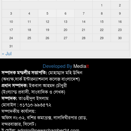
1
2
3
4
5
6
7
8
9
10
11
12
13
14
15
16
17
18
19
20
21
22
23
24
25
26
27
28
29
30
31
« Jul
Developed By
Media
it
সম্পাদক মন্ডলীর সভাপতি:
মোহাম্মাদ মহি উদ্দিন
(অধ্যক্ষ,সার্ক ইন্টারন্যাশনাল কলেজ বাংলাদেশ)
প্রধান সম্পাদক:
ইকবাল আহমদ চৌধুরী
(ইংল্যান্ড প্রবাসী, সাংবাদিক ও লেখক)
সম্পাদক:
তাওহীদুল ইসলাম
মোবাইল : ০১৭১০-৯৯৩৫৭২
সম্পাদকীয় কার্যালয়:
অফিস নং-০২, বশির কমপ্লেক্স, লালদিঘীরপার রোড,
বন্দরবাজার, সিলেট।
ই মেইল: admin@newschamber24.com