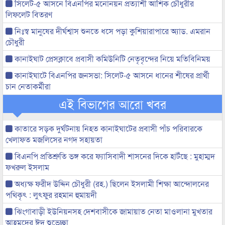
সিলেট-৫ আসনে বিএনপির মনোনয়ন প্রত্যাশী আশিক চৌধুরীর
লিফলেট বিতরণ
নিঃস্ব মানুষের দীর্ঘশ্বাস শুনতে ধসে পড়া কুশিয়ারাপারে অ্যাড. এমরান
চৌধুরী
কানাইঘাট প্রেসক্লাবে প্রবাসী কমিউনিটি নেতৃবৃন্দের নিয়ে মতিবিনিময়
কানাইঘাটে বিএনপির জনসভা: সিলেট-৫ আসনে ধানের শীষের প্রার্থী
চান নেতাকর্মীরা
এই বিভাগের আরো খবর
কাতারে সড়ক দুর্ঘটনায় নিহত কানাইঘাটের প্রবাসী পাঁচ পরিবারকে
খেলাফত মজলিসের নগদ সহায়তা
বিএনপি প্রতিশ্রুতি ভঙ্গ করে ফ্যাসিবাদী শাসনের দিকে হাটঁছে : মুহাম্মদ
ফখরুল ইসলাম
অধ্যক্ষ ফরীদ উদ্দিন চৌধুরী (রহ.) ছিলেন ইসলামী শিক্ষা আন্দোলনের
পথিকৃৎ : লুৎফুর রহমান হুমায়দী
ঝিংগাবাড়ী ইউনিয়নসহ দেশবাসীকে জামায়াত নেতা মাওলানা মুখতার
আহমদের ঈদ শুভেচ্ছা