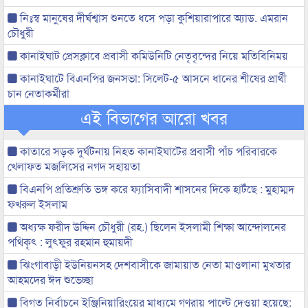
নিঃস্ব মানুষের দীর্ঘশ্বাস শুনতে ধসে পড়া কুশিয়ারাপারে অ্যাড. এমরান
চৌধুরী
কানাইঘাট প্রেসক্লাবে প্রবাসী কমিউনিটি নেতৃবৃন্দের নিয়ে মতিবিনিময়
কানাইঘাটে বিএনপির জনসভা: সিলেট-৫ আসনে ধানের শীষের প্রার্থী
চান নেতাকর্মীরা
এই বিভাগের আরো খবর
কাতারে সড়ক দুর্ঘটনায় নিহত কানাইঘাটের প্রবাসী পাঁচ পরিবারকে
খেলাফত মজলিসের নগদ সহায়তা
বিএনপি প্রতিশ্রুতি ভঙ্গ করে ফ্যাসিবাদী শাসনের দিকে হাটঁছে : মুহাম্মদ
ফখরুল ইসলাম
অধ্যক্ষ ফরীদ উদ্দিন চৌধুরী (রহ.) ছিলেন ইসলামী শিক্ষা আন্দোলনের
পথিকৃৎ : লুৎফুর রহমান হুমায়দী
ঝিংগাবাড়ী ইউনিয়নসহ দেশবাসীকে জামায়াত নেতা মাওলানা মুখতার
আহমদের ঈদ শুভেচ্ছা
বিগত নির্বাচনে ইঞ্জিনিয়ারিংয়ের মাধ্যমে গণরায় পাল্টে দেওয়া হয়েছে: