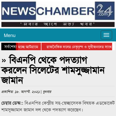
Menu
সর্বশেষ
ে যাওয়া হচ্ছে আটগ্রামে
রাজনৈতিক দলের নেতৃবৃন্দ ও সুধীজনদের সাথে কা
োগিতার পুরস্কার বিতরণ সম্পন্ন
সিলেটে বাংলাদেশ গ্রুপ থিয়েটার ফেডারেশানের বিভা
» বিএনপি থেকে পদত্যাগ
করলেন সিলেটের শামসুজ্জামান
জামান
প্রকাশিত: ১৮. আগস্ট. ২০২১ | বুধবার
বিএনপির কেন্দ্রীয় সহ-স্বেচ্ছাসেবক বিষয়ক এডভোকেট
চেম্বার ডেস্ক::
শামসুজ্জামান জামান দল থেকে পদত্যাগ করেছেন।