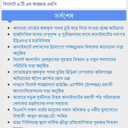
সিলেটে এ.টি.এম আজহার এমপি
সর্বশেষ
আবারো লোভার জব্দকৃত পাথর চুরি করে নিয়ে যাওয়া হচ্ছে আটগ্রামে
রাজনৈতিক দলের নেতৃবৃন্দ ও সুধীজনদের সাথে কানাইঘাটের নবাগত
ইউএনও’র মতবিনিময়
কানাইঘাটে প্রশাসনের উদ্যোগে গণঅভ্যুত্থান দিবসের আলোচনা সভা
অনুষ্ঠিত
সিলেট অনলাইন প্রেসক্লাবের পুরস্কার বিতরণ ও নতুন সদস্যদের
পরিচিতি সভা অনুষ্ঠিত
লোভাছড়ার জব্দকৃত পাথর চুরির হিড়িক! বেপরোয়া জকিগঞ্জের
আটগ্রামের অবৈধ ক্রাশার জোন চক্র
লন্ডনে সিলেট শাহজালাল হাউজিং এস্টেটস (উপশহর) প্রবাসী
অ্যাসোসিয়েশনের সভা অনুষ্ঠিত
কাতারে সড়ক দুর্ঘটনায় নিহত কানাইঘাটের প্রবাসী পাঁচ পরিবারকে
খেলাফত মজলিসের নগদ সহায়তা
বিএনপি সকল ধর্মের মানুষের সমান অধিকার ও ধর্মীয় মুল্যবোধে
বিশ্বাসী: আবুল কাহের চৌ: শামিম
রাজা গিরিশচন্দ্র স্কুলে বার্ষিক ক্রীড়া প্রতিযোগিতার পুরস্কার বিতরণ