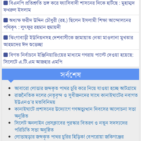
বিএনপি প্রতিশ্রুতি ভঙ্গ করে ফ্যাসিবাদী শাসনের দিকে হাটঁছে : মুহাম্মদ
ফখরুল ইসলাম
অধ্যক্ষ ফরীদ উদ্দিন চৌধুরী (রহ.) ছিলেন ইসলামী শিক্ষা আন্দোলনের
পথিকৃৎ : লুৎফুর রহমান হুমায়দী
ঝিংগাবাড়ী ইউনিয়নসহ দেশবাসীকে জামায়াত নেতা মাওলানা মুখতার
আহমদের ঈদ শুভেচ্ছা
বিগত নির্বাচনে ইঞ্জিনিয়ারিংয়ের মাধ্যমে গণরায় পাল্টে দেওয়া হয়েছে:
সিলেটে এ.টি.এম আজহার এমপি
সর্বশেষ
আবারো লোভার জব্দকৃত পাথর চুরি করে নিয়ে যাওয়া হচ্ছে আটগ্রামে
রাজনৈতিক দলের নেতৃবৃন্দ ও সুধীজনদের সাথে কানাইঘাটের নবাগত
ইউএনও’র মতবিনিময়
কানাইঘাটে প্রশাসনের উদ্যোগে গণঅভ্যুত্থান দিবসের আলোচনা সভা
অনুষ্ঠিত
সিলেট অনলাইন প্রেসক্লাবের পুরস্কার বিতরণ ও নতুন সদস্যদের
পরিচিতি সভা অনুষ্ঠিত
লোভাছড়ার জব্দকৃত পাথর চুরির হিড়িক! বেপরোয়া জকিগঞ্জের