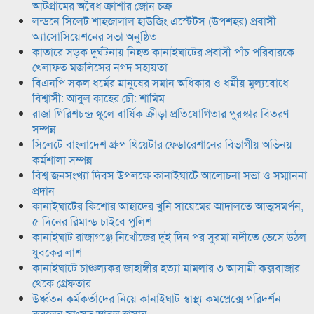
আটগ্রামের অবৈধ ক্রাশার জোন চক্র
লন্ডনে সিলেট শাহজালাল হাউজিং এস্টেটস (উপশহর) প্রবাসী
অ্যাসোসিয়েশনের সভা অনুষ্ঠিত
কাতারে সড়ক দুর্ঘটনায় নিহত কানাইঘাটের প্রবাসী পাঁচ পরিবারকে
খেলাফত মজলিসের নগদ সহায়তা
বিএনপি সকল ধর্মের মানুষের সমান অধিকার ও ধর্মীয় মুল্যবোধে
বিশ্বাসী: আবুল কাহের চৌ: শামিম
রাজা গিরিশচন্দ্র স্কুলে বার্ষিক ক্রীড়া প্রতিযোগিতার পুরস্কার বিতরণ
সম্পন্ন
সিলেটে বাংলাদেশ গ্রুপ থিয়েটার ফেডারেশানের বিভাগীয় অভিনয়
কর্মশালা সম্পন্ন
বিশ্ব জনসংখ্যা দিবস উপলক্ষে কানাইঘাটে আলোচনা সভা ও সম্মাননা
প্রদান
কানাইঘাটের কিশোর আহাদের খুনি সায়েমের আদালতে আত্মসমর্পন,
৫ দিনের রিমান্ড চাইবে পুলিশ
কানাইঘাট রাজাগঞ্জে নিখোঁজের দুই দিন পর সুরমা নদীতে ভেসে উঠল
যুবকের লাশ
কানাইঘাটে চাঞ্চল্যকর জাহাঙ্গীর হত্যা মামলার ৩ আসামী কক্সবাজার
থেকে গ্রেফতার
উর্ধ্বতন কর্মকর্তাদের নিয়ে কানাইঘাট স্বাস্থ্য কমপ্লেক্সে পরিদর্শন
করলেন সাংসদ আবুল হাসান