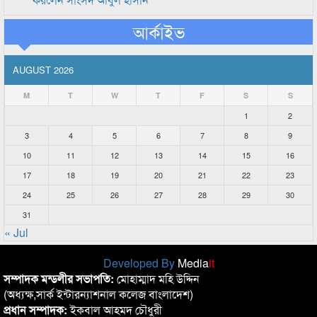
আর্কাইভ
AUGUST 2026
M
T
W
T
F
S
S
1
2
3
4
5
6
7
8
9
10
11
12
13
14
15
16
17
18
19
20
21
22
23
24
25
26
27
28
29
30
31
« Jul
Developed By
Media
it
সম্পাদক মন্ডলীর সভাপতি:
মোহাম্মাদ মহি উদ্দিন
(অধ্যক্ষ,সার্ক ইন্টারন্যাশনাল কলেজ বাংলাদেশ)
প্রধান সম্পাদক:
ইকবাল আহমদ চৌধুরী