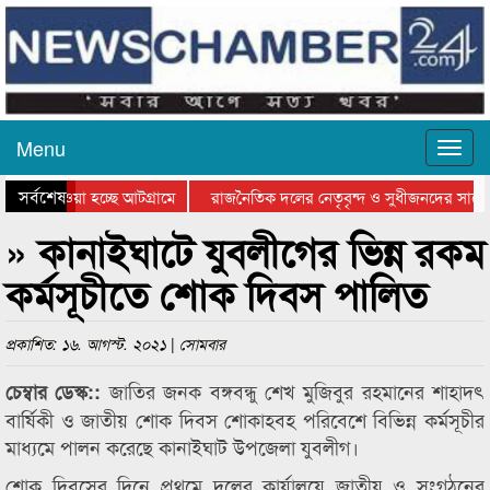
Menu
সর্বশেষ
িয়ে যাওয়া হচ্ছে আটগ্রামে
রাজনৈতিক দলের নেতৃবৃন্দ ও সুধীজনদের সাথে
তিযোগিতার পুরস্কার বিতরণ সম্পন্ন
সিলেটে বাংলাদেশ গ্রুপ থিয়েটার ফেডারেশানের ব
» কানাইঘাটে যুবলীগের ভিন্ন রকম
কর্মসূচীতে শোক দিবস পালিত
প্রকাশিত: ১৬. আগস্ট. ২০২১ | সোমবার
জাতির জনক বঙ্গবন্ধু শেখ মুজিবুর রহমানের শাহাদৎ
চেম্বার ডেস্ক::
বার্ষিকী ও জাতীয় শোক দিবস শোকাহবহ পরিবেশে বিভিন্ন কর্মসূচীর
মাধ্যমে পালন করেছে কানাইঘাট উপজেলা যুবলীগ।
শোক দিবসের দিনে প্রথমে দলের কার্যালয়ে জাতীয় ও সংগঠনের