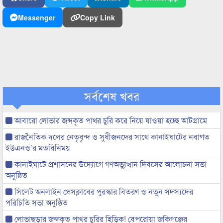
Messenger
Copy Link
সর্বশেষ খবর
আবারো লোভার জব্দকৃত পাথর চুরি করে নিয়ে যাওয়া হচ্ছে আটগ্রামে
রাজনৈতিক দলের নেতৃবৃন্দ ও সুধীজনদের সাথে কানাইঘাটের নবাগত
ইউএনও’র মতবিনিময়
কানাইঘাটে প্রশাসনের উদ্যোগে গণঅভ্যুত্থান দিবসের আলোচনা সভা
অনুষ্ঠিত
সিলেট অনলাইন প্রেসক্লাবের পুরস্কার বিতরণ ও নতুন সদস্যদের
পরিচিতি সভা অনুষ্ঠিত
লোভাছড়ার জব্দকৃত পাথর চুরির হিড়িক! বেপরোয়া জকিগঞ্জের