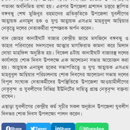
পতাকা অর্ধনিমিত রাখা হয়। এরপর উপজেলা প্রশাসন চত্তরে স্থাপিত
বঙ্গবন্ধু শেখ মুজিবুর রহমানের প্রতিকৃতিতে উপজেলা যুবলীগের
আহ্বায়ক এনামুল হক ও যুগ্ম আহ্বায়ক এসএম মাহবুবুল আম্বিয়ার
নেতৃত্বে দলের নেতাকর্মীরা পুষ্পস্তবক অর্পন করেন।
বাদ জোহর কানাইঘাট বাজার কেন্দ্রীয় জামে মসজিদে বঙ্গবন্ধু ও
তাহার পরিবারের সদস্যদের আত্মার মাগফিরাত কামনা করে মিলাদ
দোয়া মাহফিল অনুষ্ঠিত হয়। বিকেল ৪টায় কানাইঘাট বাজারস্থ দলের
কার্যালয়ে শোক দিবস উপলক্ষে এক আলোচনা সভার আয়োজন করা
হয়। আহ্বায়ক এনামুল হকের সভাপতিত্বে ও যুগ্ম আহ্বায়ক এসএম
মাহবুবুল আম্বিয়ার পরিচালনায় শোক দিবসের আলোচনা সভায় দলের
বিপুল সংখ্যক নেতাকর্মীদের উপস্থিতিতে উপজেলা আওয়ামীলীগের
নেতৃবৃন্দ ও যুবলীগের বিভিন্ন ইউনিটের দায়িত্ব প্রাপ্ত নেতৃবৃন্দ বক্তব্য
রাখেন।
এছাড়া যুবলীগের কেন্দ্রীয় কর্ম সূচীর সকল অনুষ্ঠান উপজেলা যুবলীগ
দিনভর শোক দিবস উপলক্ষ্যে পালন করেন।
Share
Tweet
Share
WhatsApp