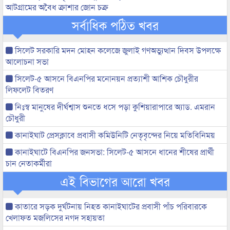
আটগ্রামের অবৈধ ক্রাশার জোন চক্র
সর্বাধিক পঠিত খবর
সিলেট সরকারি মদন মোহন কলেজে জুলাই গণঅভ্যুত্থান দিবস উপলক্ষে
আলোচনা সভা
সিলেট-৫ আসনে বিএনপির মনোনয়ন প্রত্যাশী আশিক চৌধুরীর
লিফলেট বিতরণ
নিঃস্ব মানুষের দীর্ঘশ্বাস শুনতে ধসে পড়া কুশিয়ারাপারে অ্যাড. এমরান
চৌধুরী
কানাইঘাট প্রেসক্লাবে প্রবাসী কমিউনিটি নেতৃবৃন্দের নিয়ে মতিবিনিময়
কানাইঘাটে বিএনপির জনসভা: সিলেট-৫ আসনে ধানের শীষের প্রার্থী
চান নেতাকর্মীরা
এই বিভাগের আরো খবর
কাতারে সড়ক দুর্ঘটনায় নিহত কানাইঘাটের প্রবাসী পাঁচ পরিবারকে
খেলাফত মজলিসের নগদ সহায়তা