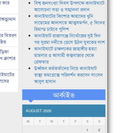
ি করে
বিশ্ব জনসংখ্যা দিবস উপলক্ষে কানাইঘাটে
আলোচনা সভা ও সম্মাননা প্রদান
কানাইঘাটের কিশোর আহাদের খুনি
ভ্যুত্থান
সায়েমের আদালতে আত্মসমর্পন, ৫ দিনের
রিমান্ড চাইবে পুলিশ
কার বিতরণ
কানাইঘাট রাজাগঞ্জে নিখোঁজের দুই দিন
্ঠিত
পর সুরমা নদীতে ভেসে উঠল যুবকের লাশ
কানাইঘাটে চাঞ্চল্যকর জাহাঙ্গীর হত্যা
িড়িক!
মামলার ৩ আসামী কক্সবাজার থেকে
 ক্রাশার
গ্রেফতার
উর্ধ্বতন কর্মকর্তাদের নিয়ে কানাইঘাট
নাইঘাটের
স্বাস্থ্য কমপ্লেক্সে পরিদর্শন করলেন সাংসদ
লিসের
আবুল হাসান
আর্কাইভ
AUGUST 2026
M
T
W
T
F
S
S
1
2