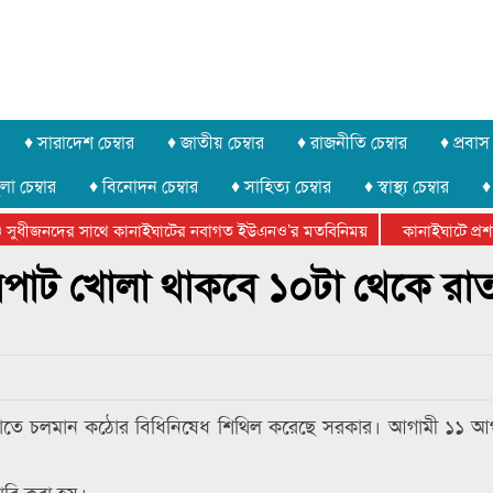
♦ সারাদেশ চেম্বার
♦ জাতীয় চেম্বার
♦ রাজনীতি চেম্বার
♦ প্রবাস 
লা চেম্বার
♦ বিনোদন চেম্বার
♦ সাহিত্য চেম্বার
♦ স্বাস্থ্য চেম্বার
♦
সুধীজনদের সাথে কানাইঘাটের নবাগত ইউএনও’র মতবিনিময়
কানাইঘাটে প্রশাস
টার ফেডারেশানের বিভাগীয় অভিনয় কর্মশালা সম্পন্ন
নপাট খোলা থাকবে ১০টা থেকে রা
েকাতে চলমান কঠোর বিধিনিষেধ শিথিল করেছে সরকার। আগামী ১১ আ
জারি করা হয়।