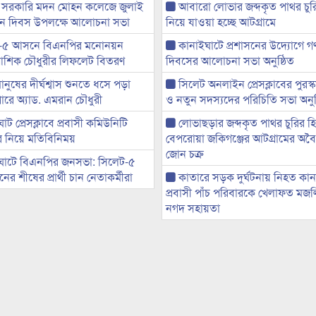
 সরকারি মদন মোহন কলেজে জুলাই
আবারো লোভার জব্দকৃত পাথর চুর
্থান দিবস উপলক্ষে আলোচনা সভা
নিয়ে যাওয়া হচ্ছে আটগ্রামে
-৫ আসনে বিএনপির মনোনয়ন
কানাইঘাটে প্রশাসনের উদ্যোগে গণঅ
ী আশিক চৌধুরীর লিফলেট বিতরণ
দিবসের আলোচনা সভা অনুষ্ঠিত
মানুষের দীর্ঘশ্বাস শুনতে ধসে পড়া
সিলেট অনলাইন প্রেসক্লাবের পুরস্
ারে অ্যাড. এমরান চৌধুরী
ও নতুন সদস্যদের পরিচিতি সভা অনুষ
ট প্রেসক্লাবে প্রবাসী কমিউনিটি
লোভাছড়ার জব্দকৃত পাথর চুরির হ
ের নিয়ে মতিবিনিময়
বেপরোয়া জকিগঞ্জের আটগ্রামের অবৈধ
জোন চক্র
ঘাটে বিএনপির জনসভা: সিলেট-৫
র শীষের প্রার্থী চান নেতাকর্মীরা
কাতারে সড়ক দুর্ঘটনায় নিহত কা
প্রবাসী পাঁচ পরিবারকে খেলাফত মজ
নগদ সহায়তা