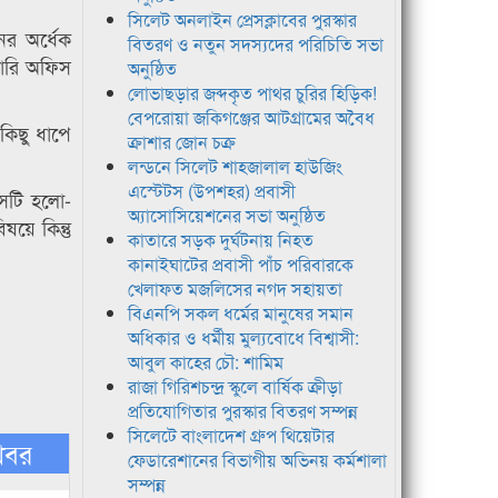
সিলেট অনলাইন প্রেসক্লাবের পুরস্কার
ের অর্ধেক
বিতরণ ও নতুন সদস্যদের পরিচিতি সভা
কারি অফিস
অনুষ্ঠিত
লোভাছড়ার জব্দকৃত পাথর চুরির হিড়িক!
বেপরোয়া জকিগঞ্জের আটগ্রামের অবৈধ
কিছু ধাপে
ক্রাশার জোন চক্র
লন্ডনে সিলেট শাহজালাল হাউজিং
এস্টেটস (উপশহর) প্রবাসী
েটি হলো-
অ্যাসোসিয়েশনের সভা অনুষ্ঠিত
য়ে কিন্তু
কাতারে সড়ক দুর্ঘটনায় নিহত
কানাইঘাটের প্রবাসী পাঁচ পরিবারকে
খেলাফত মজলিসের নগদ সহায়তা
বিএনপি সকল ধর্মের মানুষের সমান
অধিকার ও ধর্মীয় মুল্যবোধে বিশ্বাসী:
আবুল কাহের চৌ: শামিম
রাজা গিরিশচন্দ্র স্কুলে বার্ষিক ক্রীড়া
প্রতিযোগিতার পুরস্কার বিতরণ সম্পন্ন
সিলেটে বাংলাদেশ গ্রুপ থিয়েটার
খবর
ফেডারেশানের বিভাগীয় অভিনয় কর্মশালা
সম্পন্ন