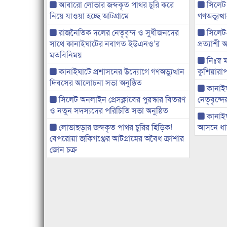
আবারো লোভার জব্দকৃত পাথর চুরি করে
সিলেট
নিয়ে যাওয়া হচ্ছে আটগ্রামে
গণঅভ্যুত
রাজনৈতিক দলের নেতৃবৃন্দ ও সুধীজনদের
সিলেট
সাথে কানাইঘাটের নবাগত ইউএনও’র
প্রত্যাশ
মতবিনিময়
নিঃস্ব 
কানাইঘাটে প্রশাসনের উদ্যোগে গণঅভ্যুত্থান
কুশিয়ারাপ
দিবসের আলোচনা সভা অনুষ্ঠিত
কানাইঘা
সিলেট অনলাইন প্রেসক্লাবের পুরস্কার বিতরণ
নেতৃবৃন্দ
ও নতুন সদস্যদের পরিচিতি সভা অনুষ্ঠিত
কানাই
লোভাছড়ার জব্দকৃত পাথর চুরির হিড়িক!
আসনে ধানে
বেপরোয়া জকিগঞ্জের আটগ্রামের অবৈধ ক্রাশার
জোন চক্র