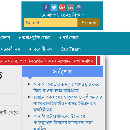
৭ই আগস্ট, ২০২৬ খ্রিস্টাব্দ
চেম্বার
♦ তথ্যপ্রযুক্তি চেম্বার
♦ ধর্ম চেম্বার
 সরকারী দল
♦ বিরোধী দল
Our Team
নের উদ্যোগে গণঅভ্যুত্থান দিবসের আলোচনা সভা অনুষ্ঠিত
সিলেট অনলাইন প্রেসক
সর্বশেষ
ত
আবারো লোভার জব্দকৃত পাথর চুরি করে
নিয়ে যাওয়া হচ্ছে আটগ্রামে
রাজনৈতিক দলের নেতৃবৃন্দ ও সুধীজনদের
সাথে কানাইঘাটের নবাগত ইউএনও’র
মতবিনিময়
গস্ট থেকে
কানাইঘাটে প্রশাসনের উদ্যোগে
গণঅভ্যুত্থান দিবসের আলোচনা সভা
অনুষ্ঠিত