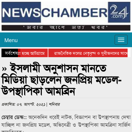
Menu
সর্বশেষ
য়ে যাওয়া হচ্ছে আটগ্রামে
রাজনৈতিক দলের নেতৃবৃন্দ ও সুধীজনদের সাথে ক
যোগিতার পুরস্কার বিতরণ সম্পন্ন
সিলেটে বাংলাদেশ গ্রুপ থিয়েটার ফেডারেশানের বিভ
» ইসলামী অনুশাসন মানতে
মিডিয়া ছাড়লেন জনপ্রিয় মডেল-
উপস্থাপিকা আমব্রিন
প্রকাশিত: ০৭. আগস্ট. ২০২১ | শনিবার
অনেকদিন ধরেই নাটক, বিজ্ঞাপন বা উপস্থাপনায় দেখা
চেম্বার ডেস্ক::
যাচ্ছিল না জনপ্রিয় মডেল, অভিনেত্রী ও উপস্থাপিকা আমব্রিনা সার্জিন
আমব্রিনকে।