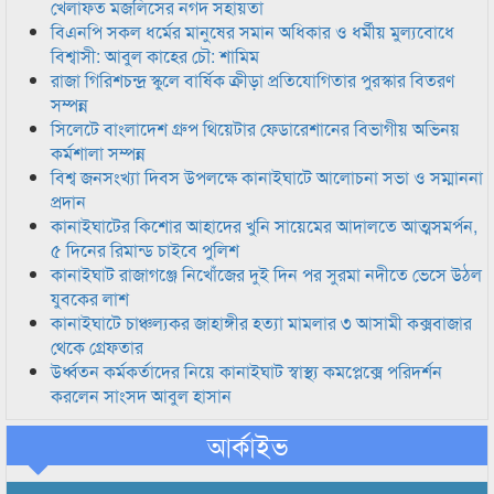
খেলাফত মজলিসের নগদ সহায়তা
বিএনপি সকল ধর্মের মানুষের সমান অধিকার ও ধর্মীয় মুল্যবোধে
বিশ্বাসী: আবুল কাহের চৌ: শামিম
রাজা গিরিশচন্দ্র স্কুলে বার্ষিক ক্রীড়া প্রতিযোগিতার পুরস্কার বিতরণ
সম্পন্ন
সিলেটে বাংলাদেশ গ্রুপ থিয়েটার ফেডারেশানের বিভাগীয় অভিনয়
কর্মশালা সম্পন্ন
বিশ্ব জনসংখ্যা দিবস উপলক্ষে কানাইঘাটে আলোচনা সভা ও সম্মাননা
প্রদান
কানাইঘাটের কিশোর আহাদের খুনি সায়েমের আদালতে আত্মসমর্পন,
৫ দিনের রিমান্ড চাইবে পুলিশ
কানাইঘাট রাজাগঞ্জে নিখোঁজের দুই দিন পর সুরমা নদীতে ভেসে উঠল
যুবকের লাশ
কানাইঘাটে চাঞ্চল্যকর জাহাঙ্গীর হত্যা মামলার ৩ আসামী কক্সবাজার
থেকে গ্রেফতার
উর্ধ্বতন কর্মকর্তাদের নিয়ে কানাইঘাট স্বাস্থ্য কমপ্লেক্সে পরিদর্শন
করলেন সাংসদ আবুল হাসান
আর্কাইভ