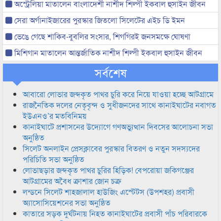
অস্ট্রেলিয়া মাতালেন বাংলাদেশী নাশীদ শিল্পী ইকবাল হুসাইন জীবন
সেরা অর্গানাইজারের পুরস্কার জিতলো সিলেটের এইচ ডি ইমন
ভেঙে গেছে শাকিব-বুবলির সংসার, শিগগিরই জনসমক্ষে ঘোষণা
মিশিগান মাতালেন আন্তর্জাতিক নাশীদ শিল্পী ইকবাল হুসাইন জীবন
সর্বশেষ
আবারো লোভার জব্দকৃত পাথর চুরি করে নিয়ে যাওয়া হচ্ছে আটগ্রামে
রাজনৈতিক দলের নেতৃবৃন্দ ও সুধীজনদের সাথে কানাইঘাটের নবাগত
ইউএনও’র মতবিনিময়
কানাইঘাটে প্রশাসনের উদ্যোগে গণঅভ্যুত্থান দিবসের আলোচনা সভা
অনুষ্ঠিত
সিলেট অনলাইন প্রেসক্লাবের পুরস্কার বিতরণ ও নতুন সদস্যদের
পরিচিতি সভা অনুষ্ঠিত
লোভাছড়ার জব্দকৃত পাথর চুরির হিড়িক! বেপরোয়া জকিগঞ্জের
আটগ্রামের অবৈধ ক্রাশার জোন চক্র
লন্ডনে সিলেট শাহজালাল হাউজিং এস্টেটস (উপশহর) প্রবাসী
অ্যাসোসিয়েশনের সভা অনুষ্ঠিত
কাতারে সড়ক দুর্ঘটনায় নিহত কানাইঘাটের প্রবাসী পাঁচ পরিবারকে