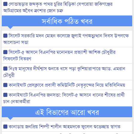
লোভাছড়ার জব্দকৃত পাথর চুরির হিড়িক! বেপরোয়া জকিগঞ্জের
আটগ্রামের অবৈধ ক্রাশার জোন চক্র
সর্বাধিক পঠিত খবর
সিলেট সরকারি মদন মোহন কলেজে জুলাই গণঅভ্যুত্থান দিবস উপলক্ষে
আলোচনা সভা
সিলেট-৫ আসনে বিএনপির মনোনয়ন প্রত্যাশী আশিক চৌধুরীর
লিফলেট বিতরণ
নিঃস্ব মানুষের দীর্ঘশ্বাস শুনতে ধসে পড়া কুশিয়ারাপারে অ্যাড. এমরান
চৌধুরী
কানাইঘাট প্রেসক্লাবে প্রবাসী কমিউনিটি নেতৃবৃন্দের নিয়ে মতিবিনিময়
কানাইঘাটে বিএনপির জনসভা: সিলেট-৫ আসনে ধানের শীষের প্রার্থী
চান নেতাকর্মীরা
এই বিভাগের আরো খবর
কানাডায় জনপ্রিয় শিল্পী শালীন আহমদকে ফুলেল শুভেচ্ছায় স্বাগত