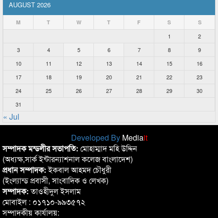
AUGUST 2026
M
T
W
T
F
S
S
1
2
3
4
5
6
7
8
9
10
11
12
13
14
15
16
17
18
19
20
21
22
23
24
25
26
27
28
29
30
31
« Jul
Developed By
Media
it
সম্পাদক মন্ডলীর সভাপতি:
মোহাম্মাদ মহি উদ্দিন
(অধ্যক্ষ,সার্ক ইন্টারন্যাশনাল কলেজ বাংলাদেশ)
প্রধান সম্পাদক:
ইকবাল আহমদ চৌধুরী
(ইংল্যান্ড প্রবাসী, সাংবাদিক ও লেখক)
সম্পাদক:
তাওহীদুল ইসলাম
মোবাইল : ০১৭১০-৯৯৩৫৭২
সম্পাদকীয় কার্যালয়: