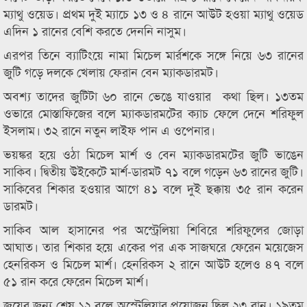
ম্যাথু ওয়েড। প্রথম দুই ম্যাচে ১৩ ও ৪ রানে আউট হওয়া ম্যাথু ওয়েড
এদিন ১ রানের বেশি করতে দেননি নাসুম।
এরপর তিনে ব্যাটিংয়ে নামা মিচেল মার্রশকে সঙ্গে নিয়ে ৬৩ রানের
জুটি গড়ে দলকে খেলায় ফেরান বেন ম্যাকডারমট।
অবশ্য তাদের জুটিটা ৬০ রানে ভেঙে যাওয়ার কথা ছিল। ১৩তম
ওভারে মোস্তাফিজের বলে ম্যাকডারমটের ক্যাচ ফেলে দেনে শরিফুল
ইসলাম। ৩২ রানে নতুন লাইফ পান এ ওপেনার।
ভয়ঙ্কর হয়ে ওঠা মিচেল মার্শ ও বেন ম্যাকডারমটের জুটি ভাঙেন
সাকিব। দ্বিতীয় উইকেটে মার্শ-ডারমট ৭১ বলে গড়েন ৬৩ রানের জুটি।
সাকিবের শিকার হওয়ার আগে ৪১ বলে দুই ছক্কায় ৩৫ রান করেন
ডারমট।
সাকিব আল হাসানের পর অস্ট্রেলিয়া শিবিরে শরিফুলের জোড়া
আঘাত। তার শিকার হয়ে একের পর এক সাজঘরে ফেরেন ময়েজেস
হেনরিকস ও মিচেল মার্শ। হেনরিকস ২ রানে আউট হলেও ৪৭ বলে
৫১ রান করে ফেরেন মিচেল মার্শ।
জয়ের জন্য শেষ ১২ বলে অস্ট্রেলিয়ার প্রয়োজন ছিল ২৩ রান। ১৯তম