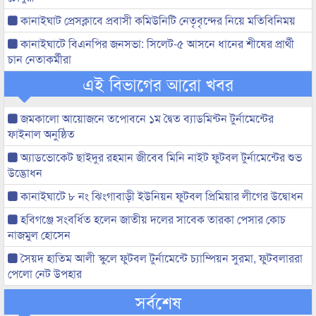
কানাইঘাট প্রেসক্লাবে প্রবাসী কমিউনিটি নেতৃবৃন্দের নিয়ে মতিবিনিময়
কানাইঘাটে বিএনপির জনসভা: সিলেট-৫ আসনে ধানের শীষের প্রার্থী
চান নেতাকর্মীরা
এই বিভাগের আরো খবর
জমকালো আয়োজনে তপোবনে ১ম দ্বৈত ব্যাডমিন্টন টুর্নামেন্টের
ফাইনাল অনুষ্ঠিত
অ্যাডভোকেট ছাইদুর রহমান জীবেব মিনি নাইট ফুটবল টুর্নামেন্টের শুভ
উদ্ভোধন
কানাইঘাটে ৮ নং ঝিংগাবাড়ী ইউনিয়ন ফুটবল প্রিমিয়ার লীগের উদ্বোধন
হবিগঞ্জে সংবর্ধিত হলেন জাতীয় দলের সাবেক তারকা পেসার কোচ
নাজমুল হোসেন
সৈয়দ হাতিম আলী স্কুলে ফুটবল টুর্নামেন্টে চ্যাম্পিয়ন সুরমা, ফুটবলাররা
পেলো নেট উপহার
সর্বশেষ