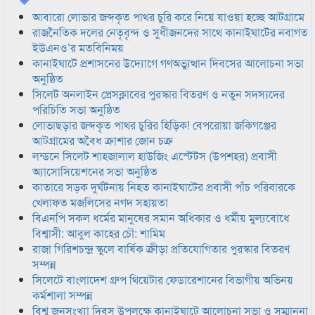
আবারো লোভার জব্দকৃত পাথর চুরি করে নিয়ে যাওয়া হচ্ছে আটগ্রামে
রাজনৈতিক দলের নেতৃবৃন্দ ও সুধীজনদের সাথে কানাইঘাটের নবাগত
ইউএনও’র মতবিনিময়
কানাইঘাটে প্রশাসনের উদ্যোগে গণঅভ্যুত্থান দিবসের আলোচনা সভা
অনুষ্ঠিত
সিলেট অনলাইন প্রেসক্লাবের পুরস্কার বিতরণ ও নতুন সদস্যদের
পরিচিতি সভা অনুষ্ঠিত
লোভাছড়ার জব্দকৃত পাথর চুরির হিড়িক! বেপরোয়া জকিগঞ্জের
আটগ্রামের অবৈধ ক্রাশার জোন চক্র
লন্ডনে সিলেট শাহজালাল হাউজিং এস্টেটস (উপশহর) প্রবাসী
অ্যাসোসিয়েশনের সভা অনুষ্ঠিত
কাতারে সড়ক দুর্ঘটনায় নিহত কানাইঘাটের প্রবাসী পাঁচ পরিবারকে
খেলাফত মজলিসের নগদ সহায়তা
বিএনপি সকল ধর্মের মানুষের সমান অধিকার ও ধর্মীয় মুল্যবোধে
বিশ্বাসী: আবুল কাহের চৌ: শামিম
রাজা গিরিশচন্দ্র স্কুলে বার্ষিক ক্রীড়া প্রতিযোগিতার পুরস্কার বিতরণ
সম্পন্ন
সিলেটে বাংলাদেশ গ্রুপ থিয়েটার ফেডারেশানের বিভাগীয় অভিনয়
কর্মশালা সম্পন্ন
বিশ্ব জনসংখ্যা দিবস উপলক্ষে কানাইঘাটে আলোচনা সভা ও সম্মাননা