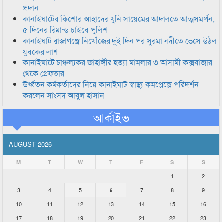
প্রদান
কানাইঘাটের কিশোর আহাদের খুনি সায়েমের আদালতে আত্মসমর্পন,
৫ দিনের রিমান্ড চাইবে পুলিশ
কানাইঘাট রাজাগঞ্জে নিখোঁজের দুই দিন পর সুরমা নদীতে ভেসে উঠল
যুবকের লাশ
কানাইঘাটে চাঞ্চল্যকর জাহাঙ্গীর হত্যা মামলার ৩ আসামী কক্সবাজার
থেকে গ্রেফতার
উর্ধ্বতন কর্মকর্তাদের নিয়ে কানাইঘাট স্বাস্থ্য কমপ্লেক্সে পরিদর্শন
করলেন সাংসদ আবুল হাসান
আর্কাইভ
AUGUST 2026
M
T
W
T
F
S
S
1
2
3
4
5
6
7
8
9
10
11
12
13
14
15
16
17
18
19
20
21
22
23