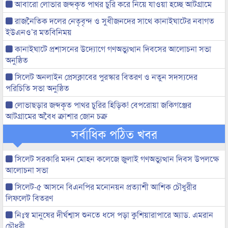
আবারো লোভার জব্দকৃত পাথর চুরি করে নিয়ে যাওয়া হচ্ছে আটগ্রামে
রাজনৈতিক দলের নেতৃবৃন্দ ও সুধীজনদের সাথে কানাইঘাটের নবাগত
ইউএনও’র মতবিনিময়
কানাইঘাটে প্রশাসনের উদ্যোগে গণঅভ্যুত্থান দিবসের আলোচনা সভা
অনুষ্ঠিত
সিলেট অনলাইন প্রেসক্লাবের পুরস্কার বিতরণ ও নতুন সদস্যদের
পরিচিতি সভা অনুষ্ঠিত
লোভাছড়ার জব্দকৃত পাথর চুরির হিড়িক! বেপরোয়া জকিগঞ্জের
আটগ্রামের অবৈধ ক্রাশার জোন চক্র
সর্বাধিক পঠিত খবর
সিলেট সরকারি মদন মোহন কলেজে জুলাই গণঅভ্যুত্থান দিবস উপলক্ষে
আলোচনা সভা
সিলেট-৫ আসনে বিএনপির মনোনয়ন প্রত্যাশী আশিক চৌধুরীর
লিফলেট বিতরণ
নিঃস্ব মানুষের দীর্ঘশ্বাস শুনতে ধসে পড়া কুশিয়ারাপারে অ্যাড. এমরান
চৌধুরী