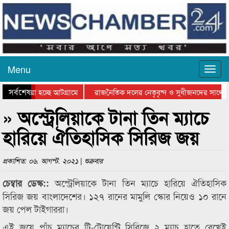
Menu
সর্বশেষ
ে যাওয়া হচ্ছে আটগ্রামে
রাজনৈতিক দলের নেতৃবৃন্দ ও সুধীজনদের সাথে ক
যোগিতার পুরস্কার বিতরণ সম্পন্ন
সিলেটে বাংলাদেশ গ্রুপ থিয়েটার ফেডারেশানের বিভ
» অস্ট্রেলিয়াকে টানা তিন ম্যাচে
হারিয়ে ঐতিহাসিক সিরিজ জয়
প্রকাশিত: ০৬. আগস্ট. ২০২১ | শুক্রবার
অস্ট্রেলিয়াকে টানা তিন ম্যাচে হারিয়ে ঐতিহাসিক
চেম্বার ডেস্ক::
সিরিজ জয় বাংলাদেশের। ১২৭ রানের মামুলি স্কোর নিয়েও ১০ রানে
জয় পেল টাইগাররা।
এই জয়ে পাঁচ ম্যাচের টি-টোয়েন্টি সিরিজে ২ ম্যাচ হাতে রেখেই