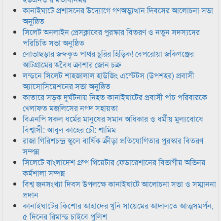
কানাইঘাটে প্রশাসনের উদ্যোগে গণঅভ্যুত্থান দিবসের আলোচনা সভা
অনুষ্ঠিত
সিলেট অনলাইন প্রেসক্লাবের পুরস্কার বিতরণ ও নতুন সদস্যদের
পরিচিতি সভা অনুষ্ঠিত
লোভাছড়ার জব্দকৃত পাথর চুরির হিড়িক! বেপরোয়া জকিগঞ্জের
আটগ্রামের অবৈধ ক্রাশার জোন চক্র
লন্ডনে সিলেট শাহজালাল হাউজিং এস্টেটস (উপশহর) প্রবাসী
অ্যাসোসিয়েশনের সভা অনুষ্ঠিত
কাতারে সড়ক দুর্ঘটনায় নিহত কানাইঘাটের প্রবাসী পাঁচ পরিবারকে
খেলাফত মজলিসের নগদ সহায়তা
বিএনপি সকল ধর্মের মানুষের সমান অধিকার ও ধর্মীয় মুল্যবোধে
বিশ্বাসী: আবুল কাহের চৌ: শামিম
রাজা গিরিশচন্দ্র স্কুলে বার্ষিক ক্রীড়া প্রতিযোগিতার পুরস্কার বিতরণ
সম্পন্ন
সিলেটে বাংলাদেশ গ্রুপ থিয়েটার ফেডারেশানের বিভাগীয় অভিনয়
কর্মশালা সম্পন্ন
বিশ্ব জনসংখ্যা দিবস উপলক্ষে কানাইঘাটে আলোচনা সভা ও সম্মাননা
প্রদান
কানাইঘাটের কিশোর আহাদের খুনি সায়েমের আদালতে আত্মসমর্পন,
৫ দিনের রিমান্ড চাইবে পুলিশ