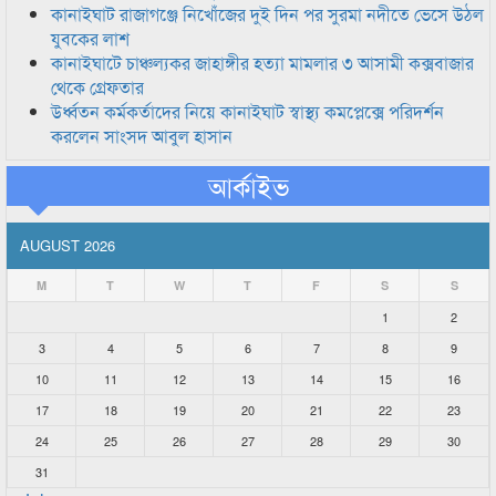
কানাইঘাট রাজাগঞ্জে নিখোঁজের দুই দিন পর সুরমা নদীতে ভেসে উঠল
যুবকের লাশ
কানাইঘাটে চাঞ্চল্যকর জাহাঙ্গীর হত্যা মামলার ৩ আসামী কক্সবাজার
থেকে গ্রেফতার
উর্ধ্বতন কর্মকর্তাদের নিয়ে কানাইঘাট স্বাস্থ্য কমপ্লেক্সে পরিদর্শন
করলেন সাংসদ আবুল হাসান
আর্কাইভ
AUGUST 2026
M
T
W
T
F
S
S
1
2
3
4
5
6
7
8
9
10
11
12
13
14
15
16
17
18
19
20
21
22
23
24
25
26
27
28
29
30
31