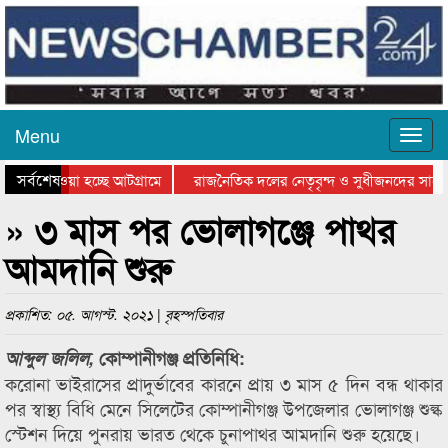
Menu
সর্বশেষ
িয়ে যাওয়া হচ্ছে আটগ্রামে
রাজনৈতিক দলের নেতৃবৃন্দ ও সুধীজনদের সাথে
তিযোগিতার পুরস্কার বিতরণ সম্পন্ন
সিলেটে বাংলাদেশ গ্রুপ থিয়েটার ফেডারেশানের ব
» ৩ মাস পর ভোলাগঞ্জে পাথর
আমদানি শুরু
প্রকাশিত: ০৫. আগস্ট. ২০২১ | বৃহস্পতিবার
আব্দুল জলিল,
কোম্পানীগঞ্জ প্রতিনিধি:
করোনা ভাইরাসের প্রাদুর্ভাবের কারনে প্রায় ৩ মাস ৫ দিন বন্ধ থাকার
পর স্বাস্থ্য বিধি মেনে সিলেটের কোম্পানীগঞ্জ উপজেলার ভোলাগঞ্জ শুল্ক
স্টেশন দিয়ে পুনরায় ভারত থেকে চুনাপাথর আমদানি শুরু হয়েছে।