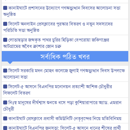
কানাইঘাটে প্রশাসনের উদ্যোগে গণঅভ্যুত্থান দিবসের আলোচনা সভা
অনুষ্ঠিত
সিলেট অনলাইন প্রেসক্লাবের পুরস্কার বিতরণ ও নতুন সদস্যদের
পরিচিতি সভা অনুষ্ঠিত
লোভাছড়ার জব্দকৃত পাথর চুরির হিড়িক! বেপরোয়া জকিগঞ্জের
আটগ্রামের অবৈধ ক্রাশার জোন চক্র
সর্বাধিক পঠিত খবর
সিলেট সরকারি মদন মোহন কলেজে জুলাই গণঅভ্যুত্থান দিবস উপলক্ষে
আলোচনা সভা
সিলেট-৫ আসনে বিএনপির মনোনয়ন প্রত্যাশী আশিক চৌধুরীর
লিফলেট বিতরণ
নিঃস্ব মানুষের দীর্ঘশ্বাস শুনতে ধসে পড়া কুশিয়ারাপারে অ্যাড. এমরান
চৌধুরী
কানাইঘাট প্রেসক্লাবে প্রবাসী কমিউনিটি নেতৃবৃন্দের নিয়ে মতিবিনিময়
কানাইঘাটে বিএনপির জনসভা: সিলেট-৫ আসনে ধানের শীষের প্রার্থী