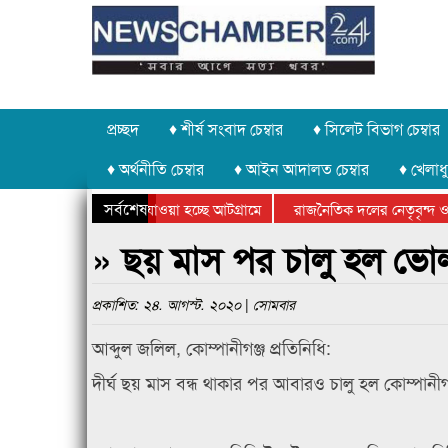
প্রচ্ছদ
♦ শীর্ষ সংবাদ চেম্বার
♦ সিলেট বিভাগ চেম্বার
♦ অর্থনীতি চেম্বার
♦ আইন আদালত চেম্বার
♦ খেলাধু
সর্বশেষ
 পাথর চুরি করে নিয়ে যাওয়া হচ্ছে আটগ্রামে
রাজনৈতিক দলের নেতৃবৃন্দ ও 
 বার্ষিক ক্রীড়া প্রতিযোগিতার পুরস্কার বিতরণ সম্পন্ন
সিলেটে বাংলাদেশ গ্রুপ থিয়ে
» ছয় মাস পর চালু হল ভোলা
প্রকাশিত: ২৪. আগস্ট. ২০২০ | সোমবার
আব্দুল জলিল, কোম্পানীগঞ্জ প্রতিনিধি:
দীর্ঘ ছয় মাস বন্ধ থাকার পর আবারও চালু হল কোম্পানী