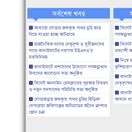
সর্বশেষ খবর
আবারো লোভার জব্দকৃত পাথর চুরি করে
সিলেট
নিয়ে যাওয়া হচ্ছে আটগ্রামে
গণঅভ্যুত
রাজনৈতিক দলের নেতৃবৃন্দ ও সুধীজনদের
সিলেট
সাথে কানাইঘাটের নবাগত ইউএনও’র
প্রত্যাশ
মতবিনিময়
নিঃস্ব 
কানাইঘাটে প্রশাসনের উদ্যোগে গণঅভ্যুত্থান
কুশিয়ারাপ
দিবসের আলোচনা সভা অনুষ্ঠিত
কানাইঘা
সিলেট অনলাইন প্রেসক্লাবের পুরস্কার বিতরণ
নেতৃবৃন্দ
ও নতুন সদস্যদের পরিচিতি সভা অনুষ্ঠিত
কানাই
লোভাছড়ার জব্দকৃত পাথর চুরির হিড়িক!
আসনে ধানে
বেপরোয়া জকিগঞ্জের আটগ্রামের অবৈধ ক্রাশার
জোন চক্র