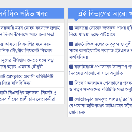
সর্বাধিক পঠিত খবর
এই বিভাগের আরো 
 সরকারি মদন মোহন কলেজে জুলাই
আবারো লোভার জব্দকৃত পাথর চুর
্থান দিবস উপলক্ষে আলোচনা সভা
নিয়ে যাওয়া হচ্ছে আটগ্রামে
-৫ আসনে বিএনপির মনোনয়ন
রাজনৈতিক দলের নেতৃবৃন্দ ও সু
ী আশিক চৌধুরীর লিফলেট বিতরণ
সাথে কানাইঘাটের নবাগত ইউএনও’
মতবিনিময়
মানুষের দীর্ঘশ্বাস শুনতে ধসে পড়া
ারে অ্যাড. এমরান চৌধুরী
কানাইঘাটে প্রশাসনের উদ্যোগে গণঅ
দিবসের আলোচনা সভা অনুষ্ঠিত
ট প্রেসক্লাবে প্রবাসী কমিউনিটি
ের নিয়ে মতিবিনিময়
সিলেট অনলাইন প্রেসক্লাবের পুরস্
ও নতুন সদস্যদের পরিচিতি সভা অনুষ
ঘাটে বিএনপির জনসভা: সিলেট-৫
র শীষের প্রার্থী চান নেতাকর্মীরা
লোভাছড়ার জব্দকৃত পাথর চুরির হ
বেপরোয়া জকিগঞ্জের আটগ্রামের অবৈধ
জোন চক্র