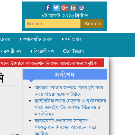
৮ই আগস্ট, ২০২৬ খ্রিস্টাব্দ
চেম্বার
♦ তথ্যপ্রযুক্তি চেম্বার
♦ ধর্ম চেম্বার
 সরকারী দল
♦ বিরোধী দল
Our Team
ের উদ্যোগে গণঅভ্যুত্থান দিবসের আলোচনা সভা অনুষ্ঠিত
সিলেট অনলাইন প্রেসক
সর্বশেষ
ি
আবারো লোভার জব্দকৃত পাথর চুরি করে
নিয়ে যাওয়া হচ্ছে আটগ্রামে
রাজনৈতিক দলের নেতৃবৃন্দ ও সুধীজনদের
সাথে কানাইঘাটের নবাগত ইউএনও’র
মতবিনিময়
কানাইঘাটে প্রশাসনের উদ্যোগে
গণঅভ্যুত্থান দিবসের আলোচনা সভা
অনুষ্ঠিত