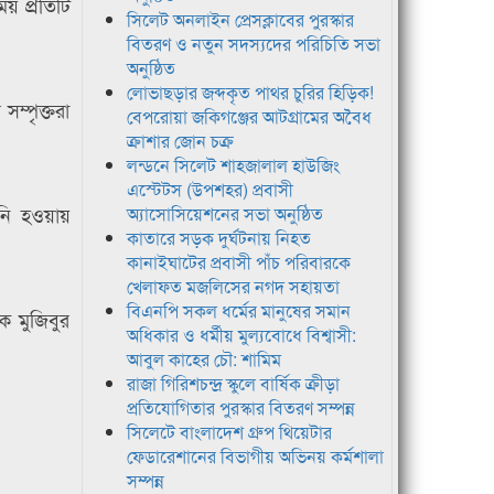
য় প্রতিটি
সিলেট অনলাইন প্রেসক্লাবের পুরস্কার
বিতরণ ও নতুন সদস্যদের পরিচিতি সভা
অনুষ্ঠিত
লোভাছড়ার জব্দকৃত পাথর চুরির হিড়িক!
ম্পৃক্তরা
বেপরোয়া জকিগঞ্জের আটগ্রামের অবৈধ
ক্রাশার জোন চক্র
লন্ডনে সিলেট শাহজালাল হাউজিং
এস্টেটস (উপশহর) প্রবাসী
নি হওয়ায়
অ্যাসোসিয়েশনের সভা অনুষ্ঠিত
কাতারে সড়ক দুর্ঘটনায় নিহত
কানাইঘাটের প্রবাসী পাঁচ পরিবারকে
খেলাফত মজলিসের নগদ সহায়তা
বিএনপি সকল ধর্মের মানুষের সমান
 মুজিবুর
অধিকার ও ধর্মীয় মুল্যবোধে বিশ্বাসী:
আবুল কাহের চৌ: শামিম
রাজা গিরিশচন্দ্র স্কুলে বার্ষিক ক্রীড়া
প্রতিযোগিতার পুরস্কার বিতরণ সম্পন্ন
সিলেটে বাংলাদেশ গ্রুপ থিয়েটার
ফেডারেশানের বিভাগীয় অভিনয় কর্মশালা
সম্পন্ন