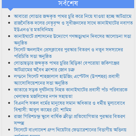
সর্বশেষ
আবারো লোভার জব্দকৃত পাথর চুরি করে নিয়ে যাওয়া হচ্ছে আটগ্রামে
রাজনৈতিক দলের নেতৃবৃন্দ ও সুধীজনদের সাথে কানাইঘাটের নবাগত
ইউএনও’র মতবিনিময়
কানাইঘাটে প্রশাসনের উদ্যোগে গণঅভ্যুত্থান দিবসের আলোচনা সভা
অনুষ্ঠিত
সিলেট অনলাইন প্রেসক্লাবের পুরস্কার বিতরণ ও নতুন সদস্যদের
পরিচিতি সভা অনুষ্ঠিত
লোভাছড়ার জব্দকৃত পাথর চুরির হিড়িক! বেপরোয়া জকিগঞ্জের
আটগ্রামের অবৈধ ক্রাশার জোন চক্র
লন্ডনে সিলেট শাহজালাল হাউজিং এস্টেটস (উপশহর) প্রবাসী
অ্যাসোসিয়েশনের সভা অনুষ্ঠিত
কাতারে সড়ক দুর্ঘটনায় নিহত কানাইঘাটের প্রবাসী পাঁচ পরিবারকে
খেলাফত মজলিসের নগদ সহায়তা
বিএনপি সকল ধর্মের মানুষের সমান অধিকার ও ধর্মীয় মুল্যবোধে
বিশ্বাসী: আবুল কাহের চৌ: শামিম
রাজা গিরিশচন্দ্র স্কুলে বার্ষিক ক্রীড়া প্রতিযোগিতার পুরস্কার বিতরণ
সম্পন্ন
সিলেটে বাংলাদেশ গ্রুপ থিয়েটার ফেডারেশানের বিভাগীয় অভিনয়