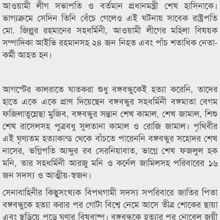
আওয়ামী লীগ সভাপতি ও বর্তমান প্রধানমন্ত্রী শেখ হাসিনাকে।
ভাগ্যক্রমে সেদিন তিনি বেঁচে গেলেও এই ঘটনায় সাবেক রাষ্ট্রপতি
মো. জিল্লুর রহমানের সহধর্মিনী, আওয়ামী লীগের মহিলা বিষয়ক
সম্পাদিকা আইভি রহমানসহ ২৪ জন নিহত এবং পাঁচ শতাধিক নেতা-
কর্মী আহত হন।
আগস্টের কালরাতে ঘাতকরা শুধু বঙ্গবন্ধুকেই হত্যা করেনি, তাদের
হাতে একে একে প্রাণ দিয়েছেন বঙ্গবন্ধুর সহধর্মিনী বঙ্গমাতা বেগম
ফজিলাতুন্নেছা মুজিব, বঙ্গবন্ধুর সন্তান শেখ কামাল, শেখ জামাল, শিশু
শেখ রাসেলসহ পুত্রবধু সুলতানা কামাল ও রোজি জামাল। পৃথিবীর
এই ঘৃণ্যতম হত্যাকান্ড থেকে বাঁচতে পারেননি বঙ্গবন্ধুর সহোদর শেখ
নাসের, ভগ্নিপতি আব্দুর রব সেরনিয়াবাত, ভাগ্নে শেখ ফজলুল হক
মনি, তার সহধর্মিনী আরজু মনি ও কর্নেল জামিলসহ পরিবারের ১৬
জন সদস্য ও আত্মীয়-স্বজন।
সেনাবাহিনীর কিছুসংখ্যক বিপথগামী সদস্য সপরিবারে জাতির পিতা
বঙ্গবন্ধুকে হত্যা করার পর গোটা বিশ্বে নেমে আসে তীব্র শোকের ছায়া
এবং ছড়িয়ে পড়ে ঘৃণার বিষবাষ্প। বঙ্গবন্ধুকে হত্যার পর নোবেল জয়ী