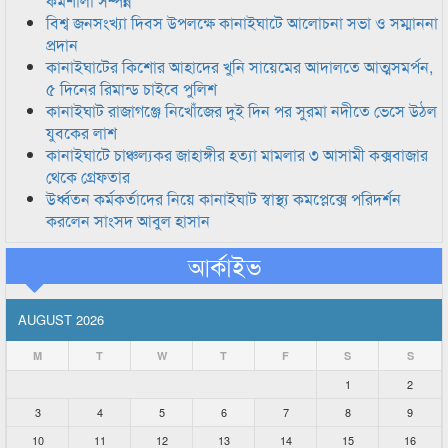
কর্মশালা সম্পন্ন
বিশ্ব জনসংখ্যা দিবস উপলক্ষে কানাইঘাটে আলোচনা সভা ও সম্মাননা
প্রদান
কানাইঘাটের কিশোর আহাদের খুনি সায়েমের আদালতে আত্মসমর্পন,
৫ দিনের রিমান্ড চাইবে পুলিশ
কানাইঘাট রাজাগঞ্জে নিখোঁজের দুই দিন পর সুরমা নদীতে ভেসে উঠল
যুবকের লাশ
কানাইঘাটে চাঞ্চল্যকর জাহাঙ্গীর হত্যা মামলার ৩ আসামী কক্সবাজার
থেকে গ্রেফতার
উর্ধ্বতন কর্মকর্তাদের নিয়ে কানাইঘাট স্বাস্থ্য কমপ্লেক্সে পরিদর্শন
করলেন সাংসদ আবুল হাসান
আর্কাইভ
AUGUST 2026
M
T
W
T
F
S
S
1
2
3
4
5
6
7
8
9
10
11
12
13
14
15
16