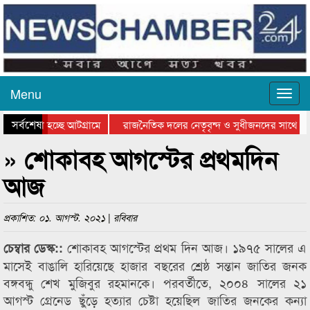
Menu
সর্বশেষ
 যাওয়া হচ্ছে আটগ্রামে
রাজনৈতিক দলের নেতৃবৃন্দ ও সুধীজনদের সাথে কা
োগিতার পুরস্কার বিতরণ সম্পন্ন
সিলেটে বাংলাদেশ গ্রুপ থিয়েটার ফেডারেশানের বিভা
» শোকাবহ আগস্টের প্রথমদিন
আজ
প্রকাশিত: ০১. আগস্ট. ২০২১ | রবিবার
শোকাবহ আগস্টের প্রথম দিন আজ। ১৯৭৫ সালের এ
চেম্বার ডেস্ক::
মাসেই বাঙালি হারিয়েছে হাজার বছরের শ্রেষ্ঠ সন্তান জাতির জনক
বঙ্গবন্ধু শেখ মুজিবুর রহমানকে। পরবর্তীতে, ২০০৪ সালের ২১
আগস্ট গ্রেনেড ছুঁড়ে হত্যার চেষ্টা হয়েছিল জাতির জনকের কন্যা