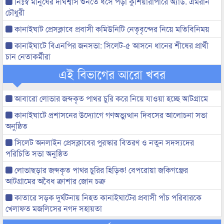
নিঃস্ব মানুষের দীর্ঘশ্বাস শুনতে ধসে পড়া কুশিয়ারাপারে অ্যাড. এমরান
চৌধুরী
কানাইঘাট প্রেসক্লাবে প্রবাসী কমিউনিটি নেতৃবৃন্দের নিয়ে মতিবিনিময়
কানাইঘাটে বিএনপির জনসভা: সিলেট-৫ আসনে ধানের শীষের প্রার্থী
চান নেতাকর্মীরা
এই বিভাগের আরো খবর
আবারো লোভার জব্দকৃত পাথর চুরি করে নিয়ে যাওয়া হচ্ছে আটগ্রামে
কানাইঘাটে প্রশাসনের উদ্যোগে গণঅভ্যুত্থান দিবসের আলোচনা সভা
অনুষ্ঠিত
সিলেট অনলাইন প্রেসক্লাবের পুরস্কার বিতরণ ও নতুন সদস্যদের
পরিচিতি সভা অনুষ্ঠিত
লোভাছড়ার জব্দকৃত পাথর চুরির হিড়িক! বেপরোয়া জকিগঞ্জের
আটগ্রামের অবৈধ ক্রাশার জোন চক্র
কাতারে সড়ক দুর্ঘটনায় নিহত কানাইঘাটের প্রবাসী পাঁচ পরিবারকে
খেলাফত মজলিসের নগদ সহায়তা