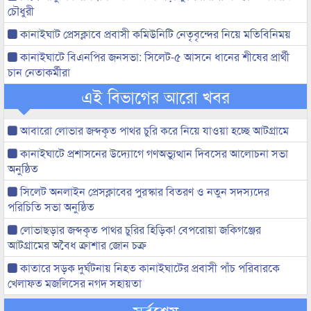
চৌধুরী
কানাইঘাট প্রেসক্লাবে প্রবাসী কমিউনিটি নেতৃবৃন্দের নিয়ে মতিবিনিময়
কানাইঘাটে বিএনপির জনসভা: সিলেট-৫ আসনে ধানের শীষের প্রার্থী
চান নেতাকর্মীরা
এই বিভাগের আরো খবর
আবারো লোভার জব্দকৃত পাথর চুরি করে নিয়ে যাওয়া হচ্ছে আটগ্রামে
কানাইঘাটে প্রশাসনের উদ্যোগে গণঅভ্যুত্থান দিবসের আলোচনা সভা
অনুষ্ঠিত
সিলেট অনলাইন প্রেসক্লাবের পুরস্কার বিতরণ ও নতুন সদস্যদের
পরিচিতি সভা অনুষ্ঠিত
লোভাছড়ার জব্দকৃত পাথর চুরির হিড়িক! বেপরোয়া জকিগঞ্জের
আটগ্রামের অবৈধ ক্রাশার জোন চক্র
কাতারে সড়ক দুর্ঘটনায় নিহত কানাইঘাটের প্রবাসী পাঁচ পরিবারকে
খেলাফত মজলিসের নগদ সহায়তা
সর্বশেষ