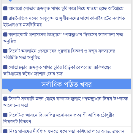
আবারো লোভার জব্দকৃত পাথর চুরি করে নিয়ে যাওয়া হচ্ছে আটগ্রামে
রাজনৈতিক দলের নেতৃবৃন্দ ও সুধীজনদের সাথে কানাইঘাটের নবাগত
ইউএনও’র মতবিনিময়
কানাইঘাটে প্রশাসনের উদ্যোগে গণঅভ্যুত্থান দিবসের আলোচনা সভা
অনুষ্ঠিত
সিলেট অনলাইন প্রেসক্লাবের পুরস্কার বিতরণ ও নতুন সদস্যদের
পরিচিতি সভা অনুষ্ঠিত
লোভাছড়ার জব্দকৃত পাথর চুরির হিড়িক! বেপরোয়া জকিগঞ্জের
আটগ্রামের অবৈধ ক্রাশার জোন চক্র
সর্বাধিক পঠিত খবর
সিলেট সরকারি মদন মোহন কলেজে জুলাই গণঅভ্যুত্থান দিবস উপলক্ষে
আলোচনা সভা
সিলেট-৫ আসনে বিএনপির মনোনয়ন প্রত্যাশী আশিক চৌধুরীর
লিফলেট বিতরণ
নিঃস্ব মানুষের দীর্ঘশ্বাস শুনতে ধসে পড়া কুশিয়ারাপারে অ্যাড. এমরান