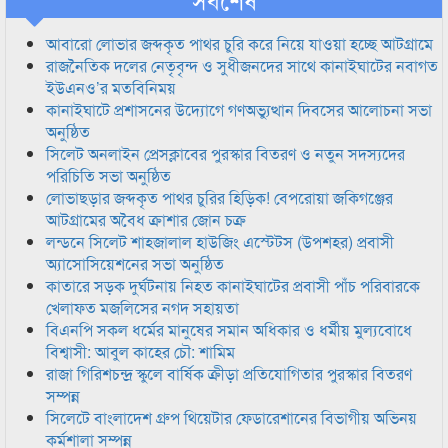
আবারো লোভার জব্দকৃত পাথর চুরি করে নিয়ে যাওয়া হচ্ছে আটগ্রামে
রাজনৈতিক দলের নেতৃবৃন্দ ও সুধীজনদের সাথে কানাইঘাটের নবাগত
ইউএনও’র মতবিনিময়
কানাইঘাটে প্রশাসনের উদ্যোগে গণঅভ্যুত্থান দিবসের আলোচনা সভা
অনুষ্ঠিত
সিলেট অনলাইন প্রেসক্লাবের পুরস্কার বিতরণ ও নতুন সদস্যদের
পরিচিতি সভা অনুষ্ঠিত
লোভাছড়ার জব্দকৃত পাথর চুরির হিড়িক! বেপরোয়া জকিগঞ্জের
আটগ্রামের অবৈধ ক্রাশার জোন চক্র
লন্ডনে সিলেট শাহজালাল হাউজিং এস্টেটস (উপশহর) প্রবাসী
অ্যাসোসিয়েশনের সভা অনুষ্ঠিত
কাতারে সড়ক দুর্ঘটনায় নিহত কানাইঘাটের প্রবাসী পাঁচ পরিবারকে
খেলাফত মজলিসের নগদ সহায়তা
বিএনপি সকল ধর্মের মানুষের সমান অধিকার ও ধর্মীয় মুল্যবোধে
বিশ্বাসী: আবুল কাহের চৌ: শামিম
রাজা গিরিশচন্দ্র স্কুলে বার্ষিক ক্রীড়া প্রতিযোগিতার পুরস্কার বিতরণ
সম্পন্ন
সিলেটে বাংলাদেশ গ্রুপ থিয়েটার ফেডারেশানের বিভাগীয় অভিনয়
কর্মশালা সম্পন্ন