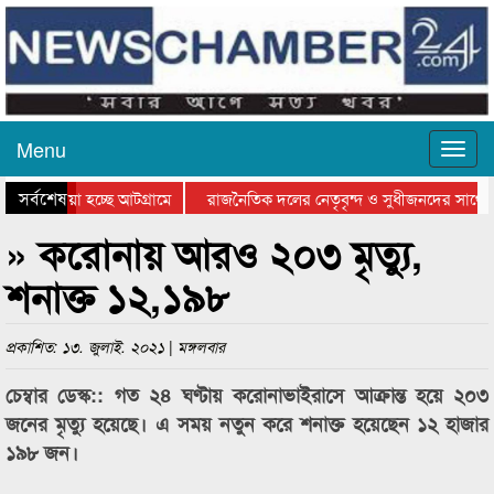
Menu
সর্বশেষ
য়ে যাওয়া হচ্ছে আটগ্রামে
রাজনৈতিক দলের নেতৃবৃন্দ ও সুধীজনদের সাথে 
িযোগিতার পুরস্কার বিতরণ সম্পন্ন
সিলেটে বাংলাদেশ গ্রুপ থিয়েটার ফেডারেশানের বি
» করোনায় আরও ২০৩ মৃত্যু,
শনাক্ত ১২,১৯৮
প্রকাশিত: ১৩. জুলাই. ২০২১ | মঙ্গলবার
চেম্বার ডেস্ক:: গত ২৪ ঘণ্টায় করোনাভাইরাসে আক্রান্ত হয়ে ২০৩
জনের মৃত্যু হয়েছে। এ সময় নতুন করে শনাক্ত হয়েছেন ১২ হাজার
১৯৮ জন।