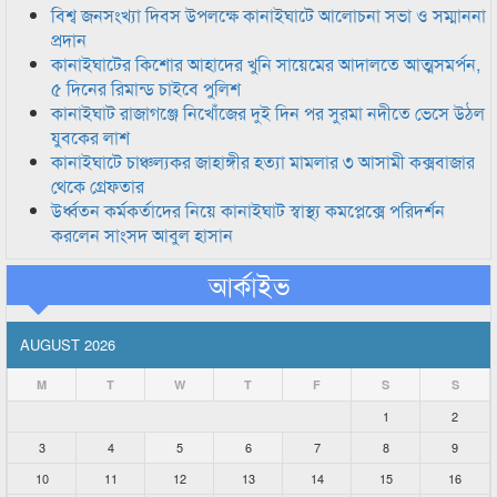
বিশ্ব জনসংখ্যা দিবস উপলক্ষে কানাইঘাটে আলোচনা সভা ও সম্মাননা
প্রদান
কানাইঘাটের কিশোর আহাদের খুনি সায়েমের আদালতে আত্মসমর্পন,
৫ দিনের রিমান্ড চাইবে পুলিশ
কানাইঘাট রাজাগঞ্জে নিখোঁজের দুই দিন পর সুরমা নদীতে ভেসে উঠল
যুবকের লাশ
কানাইঘাটে চাঞ্চল্যকর জাহাঙ্গীর হত্যা মামলার ৩ আসামী কক্সবাজার
থেকে গ্রেফতার
উর্ধ্বতন কর্মকর্তাদের নিয়ে কানাইঘাট স্বাস্থ্য কমপ্লেক্সে পরিদর্শন
করলেন সাংসদ আবুল হাসান
আর্কাইভ
AUGUST 2026
M
T
W
T
F
S
S
1
2
3
4
5
6
7
8
9
10
11
12
13
14
15
16