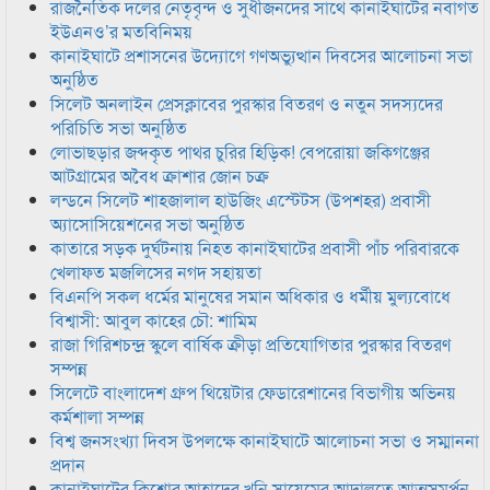
রাজনৈতিক দলের নেতৃবৃন্দ ও সুধীজনদের সাথে কানাইঘাটের নবাগত
ইউএনও’র মতবিনিময়
কানাইঘাটে প্রশাসনের উদ্যোগে গণঅভ্যুত্থান দিবসের আলোচনা সভা
অনুষ্ঠিত
সিলেট অনলাইন প্রেসক্লাবের পুরস্কার বিতরণ ও নতুন সদস্যদের
পরিচিতি সভা অনুষ্ঠিত
লোভাছড়ার জব্দকৃত পাথর চুরির হিড়িক! বেপরোয়া জকিগঞ্জের
আটগ্রামের অবৈধ ক্রাশার জোন চক্র
লন্ডনে সিলেট শাহজালাল হাউজিং এস্টেটস (উপশহর) প্রবাসী
অ্যাসোসিয়েশনের সভা অনুষ্ঠিত
কাতারে সড়ক দুর্ঘটনায় নিহত কানাইঘাটের প্রবাসী পাঁচ পরিবারকে
খেলাফত মজলিসের নগদ সহায়তা
বিএনপি সকল ধর্মের মানুষের সমান অধিকার ও ধর্মীয় মুল্যবোধে
বিশ্বাসী: আবুল কাহের চৌ: শামিম
রাজা গিরিশচন্দ্র স্কুলে বার্ষিক ক্রীড়া প্রতিযোগিতার পুরস্কার বিতরণ
সম্পন্ন
সিলেটে বাংলাদেশ গ্রুপ থিয়েটার ফেডারেশানের বিভাগীয় অভিনয়
কর্মশালা সম্পন্ন
বিশ্ব জনসংখ্যা দিবস উপলক্ষে কানাইঘাটে আলোচনা সভা ও সম্মাননা
প্রদান
কানাইঘাটের কিশোর আহাদের খুনি সায়েমের আদালতে আত্মসমর্পন,