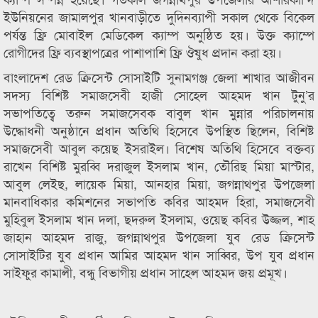
ইউনিয়নের জামালপুর খানবাড়ীতে দুদিনব্যাপী সকাল থেকে বিকেল
পর্যন্ত ফ্রি মোবাইল মেডিকেল ক্যাম্প অনুষ্ঠিত হয়। উক্ত ক্যাম্পে
রোগীদের ফ্রি ব্যবস্থাপত্রের পাশাপাশি ফ্রি ঔষুধ প্রদান করা হয়।
বাংলাদেশ রেড ক্রিসেন্ট সোসাইটি সুনামগঞ্জ জেলা শাখার আজীবন
সদস্য বিশিষ্ট সমাজসেবী হাজী সোহেল আহমদ খান টুনু’র
সভাপতিত্বে তরুন সমাজসেবক বাবুল খান মুন্নার পরিচালনায়
উদ্ধোধনী অনুষ্ঠানে প্রধান অতিথি হিসেবে উপস্থিত ছিলেন, বিশিষ্ট
সমাজসেবী আবুল কয়েছ ইসরাইল। বিশেষ অতিথি হিসেবে বক্তব্য
রাখেন বিশিষ্ট মুরব্বি দরাজুল ইসলাম খান, তৌরিছ মিয়া মাস্টার,
আবুল লেইছ, লায়েক মিয়া, আনহার মিয়া, জগন্নাথপুর উপজেলা
মানবাধিকার কমিশনের সভাপতি কবির আহমদ হিরা, সমাজসেবী
মুহিবুল ইসলাম খান দলা, ছদরুল ইসলাম, ওয়েছ কবির উজ্জল, শাহ
জাহান আহমদ রাজু, জগন্নাথপুর উপজেলা যুব রেড ক্রিসেন্ট
সোসাইটির যুব প্রধান আমির আহমদ খান সাব্বির, উপ যুব প্রধান
সাইফুর কামালী, বন্ধু বিভাগীয় প্রধান সাহেল আহমদ জয় প্রমূখ।