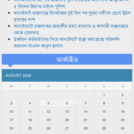
৫ দিনের রিমান্ড চাইবে পুলিশ
কানাইঘাট রাজাগঞ্জে নিখোঁজের দুই দিন পর সুরমা নদীতে ভেসে উঠল
যুবকের লাশ
কানাইঘাটে চাঞ্চল্যকর জাহাঙ্গীর হত্যা মামলার ৩ আসামী কক্সবাজার
থেকে গ্রেফতার
উর্ধ্বতন কর্মকর্তাদের নিয়ে কানাইঘাট স্বাস্থ্য কমপ্লেক্সে পরিদর্শন
করলেন সাংসদ আবুল হাসান
আর্কাইভ
AUGUST 2026
M
T
W
T
F
S
S
1
2
3
4
5
6
7
8
9
10
11
12
13
14
15
16
17
18
19
20
21
22
23
24
25
26
27
28
29
30