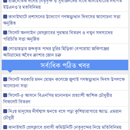
রাজনৈতিক দলের নেতৃবৃন্দ ও সুধীজনদের সাথে কানাইঘাটের নবাগত
ইউএনও’র মতবিনিময়
কানাইঘাটে প্রশাসনের উদ্যোগে গণঅভ্যুত্থান দিবসের আলোচনা সভা
অনুষ্ঠিত
সিলেট অনলাইন প্রেসক্লাবের পুরস্কার বিতরণ ও নতুন সদস্যদের
পরিচিতি সভা অনুষ্ঠিত
লোভাছড়ার জব্দকৃত পাথর চুরির হিড়িক! বেপরোয়া জকিগঞ্জের
আটগ্রামের অবৈধ ক্রাশার জোন চক্র
সর্বাধিক পঠিত খবর
সিলেট সরকারি মদন মোহন কলেজে জুলাই গণঅভ্যুত্থান দিবস উপলক্ষে
আলোচনা সভা
সিলেট-৫ আসনে বিএনপির মনোনয়ন প্রত্যাশী আশিক চৌধুরীর
লিফলেট বিতরণ
নিঃস্ব মানুষের দীর্ঘশ্বাস শুনতে ধসে পড়া কুশিয়ারাপারে অ্যাড. এমরান
চৌধুরী
কানাইঘাট প্রেসক্লাবে প্রবাসী কমিউনিটি নেতৃবৃন্দের নিয়ে মতিবিনিময়