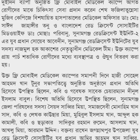
দুইদিন ব্যাপী অনুষ্ঠিত ফ্রি মোবাইল মেডিকেল ক্যাম্পে আগত
রোগীদের মাঝে চিকিৎসা সেবা প্রদান করেন শেখ ফজিলাতুন্নেসা
মুজিব কেপিজে বিশষায়িত হাসপাতালের মেডিকেল অফিসার ডাঃ মোঃ
সাঈদ জাহাঙ্গীর তনু ও বাংলাদেশ রেড ক্রিসেন্ট সোসাইটির
মিডওয়াইফ ডাঃ মোছাঃ পরিবানু, সুনামগঞ্জ রেডক্রিসেন্ট ইউনিট-২
এর যুব প্রধান সোয়েব আবেদীন, সুনামগঞ্জ রেডক্রিসেন্ট ইউনিটের যুব
সদস্য নাজমুল হক আকাশের নেতৃত্বাধীন মেডিকেল টীম। উক্ত ক্যাম্পে
প্রায় পাচঁ শতাধিক রোগীদের মধ্যে ব্যবস্থাপত্র ও ঔষুধ বিতরণ করা
হয়।
উক্ত ফ্রি মোবাইল মেডিকেল ক্যাম্পের সমাপনী দিনে হাজী সোহেল
আহমদ খান টুনুর সভাপতিত্বে অনুষ্ঠিত অনুষ্ঠানে প্রধান অতিথি
হিসেবে উপস্থিত ছিলেন, কবি ও গবেষক সাবেক চেয়ারম্যান দীনুল
ইসলাম বাবুল। বিশেষ অতিথি হিসেবে উপস্থিত ছিলেন, সুনামগঞ্জ
জেলা পরিষদের সদস্য সৈয়দ সাব্বির মিয়া, সমাজসেবী মোনাহিম খান
সাদ, কবি ও লেখক কাউছার মিয়া, মুহিবুল ইসলাম খান, আব্দুল হক
কামালী, কবি ও ছড়াকার সাদিকুর রহমান রুমেন, আসলাম খান,
আখলু মিয়া, আরমান উদ্দিন। বক্তব্য রাখেন জগন্নাথপুর উপজেলা যুব
রেড ক্রিসেন্ট সোসাইটির যুব প্রধান আমির আহমদ খান সাব্বির,