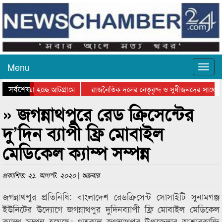
Menu
সর্বশেষ
য়ে যাওয়া হচ্ছে আটগ্রামে
রাজনৈতিক দলের নেতৃবৃন্দ ও সুধীজনদের সাথে ক
যোগিতার পুরস্কার বিতরণ সম্পন্ন
সিলেটে বাংলাদেশ গ্রুপ থিয়েটার ফেডারেশানের বিভ
» জগন্নাথপুরে রেড ক্রিসেন্টের
দু’দিন ব্যাপী ফ্রি মোবাইল
মেডিকেল ক্যাম্প সম্পন্ন
প্রকাশিত: ২১. আগস্ট. ২০২০ | শুক্রবার
জগন্নাথপুর প্রতিনিধি: বাংলাদেশ রেডক্রিসেন্ট সোসাইটি সুনামগঞ্জ
ইউনিটের উদ্যোগে জগন্নাথপুর দুদিনব্যাপী ফ্রি মোবাইল মেডিকেল
ক্যাম্প সম্পন্ন হয়েছে। গতকাল জগন্নাথপুর উপজেলার আশারকান্দি