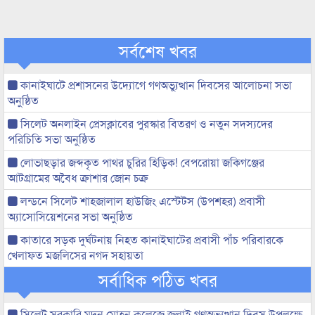
সর্বশেষ খবর
কানাইঘাটে প্রশাসনের উদ্যোগে গণঅভ্যুত্থান দিবসের আলোচনা সভা
অনুষ্ঠিত
সিলেট অনলাইন প্রেসক্লাবের পুরস্কার বিতরণ ও নতুন সদস্যদের
পরিচিতি সভা অনুষ্ঠিত
লোভাছড়ার জব্দকৃত পাথর চুরির হিড়িক! বেপরোয়া জকিগঞ্জের
আটগ্রামের অবৈধ ক্রাশার জোন চক্র
লন্ডনে সিলেট শাহজালাল হাউজিং এস্টেটস (উপশহর) প্রবাসী
অ্যাসোসিয়েশনের সভা অনুষ্ঠিত
কাতারে সড়ক দুর্ঘটনায় নিহত কানাইঘাটের প্রবাসী পাঁচ পরিবারকে
খেলাফত মজলিসের নগদ সহায়তা
সর্বাধিক পঠিত খবর
সিলেট সরকারি মদন মোহন কলেজে জুলাই গণঅভ্যুত্থান দিবস উপলক্ষে