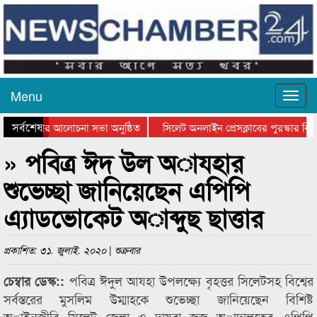
Menu
সর্বশেষ
্থান দিবসের আলোচনা সভা অনুষ্ঠিত
সিলেট অনলাইন প্রেসক্লাবের পুরস্কার বিতর
ে আলোচনা সভা ও সম্মাননা প্রদান
কানাইঘাটের কিশোর আহাদের খুনি সায়েমের 
» পবিত্র ঈদ উল অাযহার
শুভেচ্ছা জানিয়েছেন এপিপি
এ্যাডভোকেট অাব্দুছ ছাত্তার
প্রকাশিত: ৩১. জুলাই. ২০২০ | শুক্রবার
পবিত্র ঈদুল আযহা উপলক্ষ্যে বৃহত্তর সিলেটসহ বিশ্বের
চেম্বার ডেস্ক::
সর্বস্তরের মুসলিম উম্মাহকে শুভেচ্ছা জানিয়েছেন বিশিষ্ট
অাইনজীবি সিলেট জেলা ও দায়রা জজ অাদালতের এপিপি