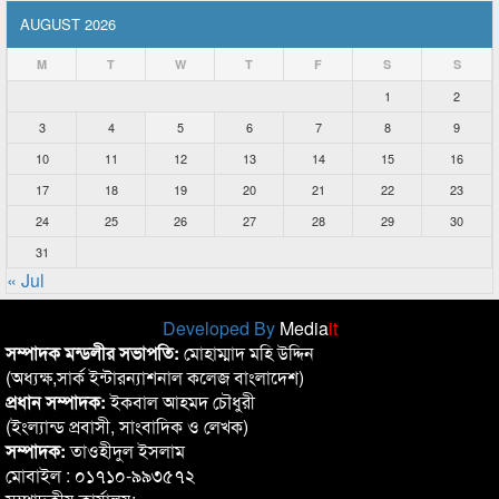
AUGUST 2026
M
T
W
T
F
S
S
1
2
3
4
5
6
7
8
9
10
11
12
13
14
15
16
17
18
19
20
21
22
23
24
25
26
27
28
29
30
31
« Jul
Developed By
Media
it
সম্পাদক মন্ডলীর সভাপতি:
মোহাম্মাদ মহি উদ্দিন
(অধ্যক্ষ,সার্ক ইন্টারন্যাশনাল কলেজ বাংলাদেশ)
প্রধান সম্পাদক:
ইকবাল আহমদ চৌধুরী
(ইংল্যান্ড প্রবাসী, সাংবাদিক ও লেখক)
সম্পাদক:
তাওহীদুল ইসলাম
মোবাইল : ০১৭১০-৯৯৩৫৭২