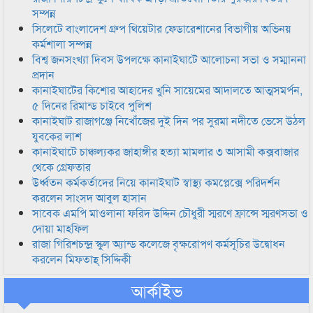
সম্পন্ন
সিলেটে বাংলাদেশ গ্রুপ থিয়েটার ফেডারেশানের বিভাগীয় অভিনয়
কর্মশালা সম্পন্ন
বিশ্ব জনসংখ্যা দিবস উপলক্ষে কানাইঘাটে আলোচনা সভা ও সম্মাননা
প্রদান
কানাইঘাটের কিশোর আহাদের খুনি সায়েমের আদালতে আত্মসমর্পন,
৫ দিনের রিমান্ড চাইবে পুলিশ
কানাইঘাট রাজাগঞ্জে নিখোঁজের দুই দিন পর সুরমা নদীতে ভেসে উঠল
যুবকের লাশ
কানাইঘাটে চাঞ্চল্যকর জাহাঙ্গীর হত্যা মামলার ৩ আসামী কক্সবাজার
থেকে গ্রেফতার
উর্ধ্বতন কর্মকর্তাদের নিয়ে কানাইঘাট স্বাস্থ্য কমপ্লেক্সে পরিদর্শন
করলেন সাংসদ আবুল হাসান
সাবেক এমপি মাওলানা ফরিদ উদ্দিন চৌধুরী স্মরণে ফ্রান্সে স্মরণসভা ও
দোয়া মাহফিল
রাজা গিরিশচন্দ্র স্কুল অ্যান্ড কলেজে বৃক্ষরোপণ কর্মসূচির উদ্বোধন
করলেন মিফতাহ্ সিদ্দিকী
আর্কাইভ