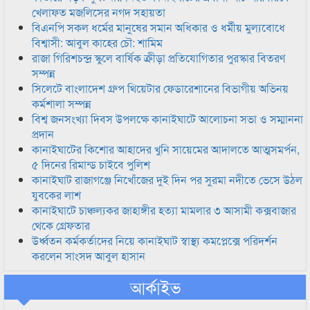
খেলাফত মজলিসের নগদ সহায়তা
বিএনপি সকল ধর্মের মানুষের সমান অধিকার ও ধর্মীয় মুল্যবোধে
বিশ্বাসী: আবুল কাহের চৌ: শামিম
রাজা গিরিশচন্দ্র স্কুলে বার্ষিক ক্রীড়া প্রতিযোগিতার পুরস্কার বিতরণ
সম্পন্ন
সিলেটে বাংলাদেশ গ্রুপ থিয়েটার ফেডারেশানের বিভাগীয় অভিনয়
কর্মশালা সম্পন্ন
বিশ্ব জনসংখ্যা দিবস উপলক্ষে কানাইঘাটে আলোচনা সভা ও সম্মাননা
প্রদান
কানাইঘাটের কিশোর আহাদের খুনি সায়েমের আদালতে আত্মসমর্পন,
৫ দিনের রিমান্ড চাইবে পুলিশ
কানাইঘাট রাজাগঞ্জে নিখোঁজের দুই দিন পর সুরমা নদীতে ভেসে উঠল
যুবকের লাশ
কানাইঘাটে চাঞ্চল্যকর জাহাঙ্গীর হত্যা মামলার ৩ আসামী কক্সবাজার
থেকে গ্রেফতার
উর্ধ্বতন কর্মকর্তাদের নিয়ে কানাইঘাট স্বাস্থ্য কমপ্লেক্সে পরিদর্শন
করলেন সাংসদ আবুল হাসান
আর্কাইভ