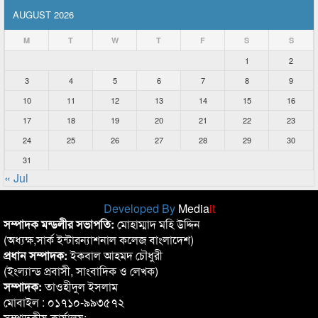
AUGUST 2026
M
T
W
T
F
S
S
1
2
3
4
5
6
7
8
9
10
11
12
13
14
15
16
17
18
19
20
21
22
23
24
25
26
27
28
29
30
31
« Jul
Developed By
Media
it
সম্পাদক মন্ডলীর সভাপতি:
মোহাম্মাদ মহি উদ্দিন
(অধ্যক্ষ,সার্ক ইন্টারন্যাশনাল কলেজ বাংলাদেশ)
প্রধান সম্পাদক:
ইকবাল আহমদ চৌধুরী
(ইংল্যান্ড প্রবাসী, সাংবাদিক ও লেখক)
সম্পাদক:
তাওহীদুল ইসলাম
মোবাইল : ০১৭১০-৯৯৩৫৭২
সম্পাদকীয় কার্যালয়: