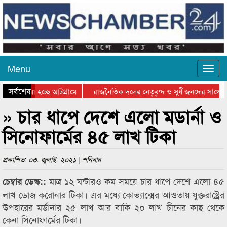
Menu
সর্বশেষ
য়ে যাওয়া হচ্ছে আটগ্রামে
রাজনৈতিক দলের নেতৃবৃন্দ ও সুধীজনদের সাথে ক
যোগিতার পুরস্কার বিতরণ সম্পন্ন
সিলেটে বাংলাদেশ গ্রুপ থিয়েটার ফেডারেশানের বিভ
» চার ধাপে দেশে এলো মডার্না ও
সিনোফার্মের ৪৫ লাখ টিকা
প্রকাশিত: ০৩. জুলাই. ২০২১ | শনিবার
মাত্র ১২ ঘন্টারও কম সময়ে চার ধাপে দেশে এলো ৪৫
চেম্বার ডেস্ক::
লাখ ডোজ করোনার টিকা। এর মধ্যে কোভ্যাক্সের আওতায় যুক্তরাষ্ট্রের
উপহারের মর্ডানার ২৫ লাখ আর বাকি ২০ লাখ চীনের কাছ থেকে
কেনা সিনোফার্মের টিকা।