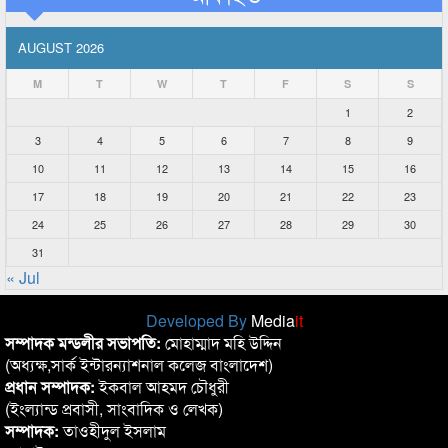
AUGUST 2026
M
T
W
T
F
S
S
1
2
3
4
5
6
7
8
9
10
11
12
13
14
15
16
17
18
19
20
21
22
23
24
25
26
27
28
29
30
31
« Jul
Developed By
Media
it
সম্পাদক মন্ডলীর সভাপতি:
মোহাম্মাদ মহি উদ্দিন
(অধ্যক্ষ,সার্ক ইন্টারন্যাশনাল কলেজ বাংলাদেশ)
প্রধান সম্পাদক:
ইকবাল আহমদ চৌধুরী
(ইংল্যান্ড প্রবাসী, সাংবাদিক ও লেখক)
সম্পাদক:
তাওহীদুল ইসলাম