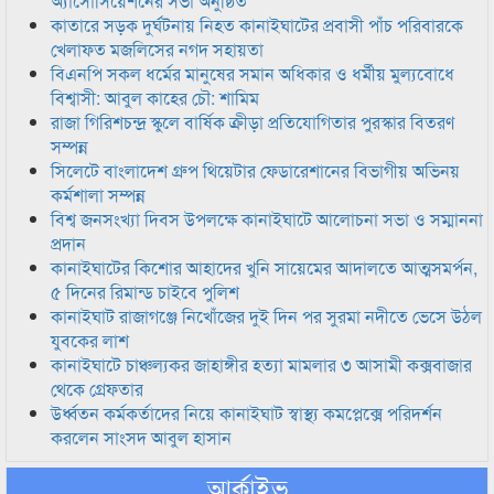
অ্যাসোসিয়েশনের সভা অনুষ্ঠিত
কাতারে সড়ক দুর্ঘটনায় নিহত কানাইঘাটের প্রবাসী পাঁচ পরিবারকে
খেলাফত মজলিসের নগদ সহায়তা
বিএনপি সকল ধর্মের মানুষের সমান অধিকার ও ধর্মীয় মুল্যবোধে
বিশ্বাসী: আবুল কাহের চৌ: শামিম
রাজা গিরিশচন্দ্র স্কুলে বার্ষিক ক্রীড়া প্রতিযোগিতার পুরস্কার বিতরণ
সম্পন্ন
সিলেটে বাংলাদেশ গ্রুপ থিয়েটার ফেডারেশানের বিভাগীয় অভিনয়
কর্মশালা সম্পন্ন
বিশ্ব জনসংখ্যা দিবস উপলক্ষে কানাইঘাটে আলোচনা সভা ও সম্মাননা
প্রদান
কানাইঘাটের কিশোর আহাদের খুনি সায়েমের আদালতে আত্মসমর্পন,
৫ দিনের রিমান্ড চাইবে পুলিশ
কানাইঘাট রাজাগঞ্জে নিখোঁজের দুই দিন পর সুরমা নদীতে ভেসে উঠল
যুবকের লাশ
কানাইঘাটে চাঞ্চল্যকর জাহাঙ্গীর হত্যা মামলার ৩ আসামী কক্সবাজার
থেকে গ্রেফতার
উর্ধ্বতন কর্মকর্তাদের নিয়ে কানাইঘাট স্বাস্থ্য কমপ্লেক্সে পরিদর্শন
করলেন সাংসদ আবুল হাসান
আর্কাইভ