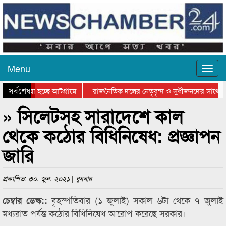
Menu
সর্বশেষ
য়ে যাওয়া হচ্ছে আটগ্রামে
রাজনৈতিক দলের নেতৃবৃন্দ ও সুধীজনদের সাথে ক
যোগিতার পুরস্কার বিতরণ সম্পন্ন
সিলেটে বাংলাদেশ গ্রুপ থিয়েটার ফেডারেশানের বি
» সিলেটসহ সারাদেশে কাল
থেকে কঠোর বিধিনিষেধ: প্রজ্ঞাপন
জারি
প্রকাশিত: ৩০. জুন. ২০২১ | বুধবার
বৃহস্পতিবার (১ জুলাই) সকাল ৬টা থেকে ৭ জুলাই
চেম্বার ডেস্ক::
মধ্যরাত পর্যন্ত কঠোর বিধিনিষেধ আরোপ করেছে সরকার।