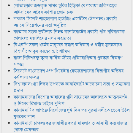
লোভাছড়ার জব্দকৃত পাথর চুরির হিড়িক! বেপরোয়া জকিগঞ্জের
আটগ্রামের অবৈধ ক্রাশার জোন চক্র
লন্ডনে সিলেট শাহজালাল হাউজিং এস্টেটস (উপশহর) প্রবাসী
অ্যাসোসিয়েশনের সভা অনুষ্ঠিত
কাতারে সড়ক দুর্ঘটনায় নিহত কানাইঘাটের প্রবাসী পাঁচ পরিবারকে
খেলাফত মজলিসের নগদ সহায়তা
বিএনপি সকল ধর্মের মানুষের সমান অধিকার ও ধর্মীয় মুল্যবোধে
বিশ্বাসী: আবুল কাহের চৌ: শামিম
রাজা গিরিশচন্দ্র স্কুলে বার্ষিক ক্রীড়া প্রতিযোগিতার পুরস্কার বিতরণ
সম্পন্ন
সিলেটে বাংলাদেশ গ্রুপ থিয়েটার ফেডারেশানের বিভাগীয় অভিনয়
কর্মশালা সম্পন্ন
বিশ্ব জনসংখ্যা দিবস উপলক্ষে কানাইঘাটে আলোচনা সভা ও সম্মাননা
প্রদান
কানাইঘাটের কিশোর আহাদের খুনি সায়েমের আদালতে আত্মসমর্পন,
৫ দিনের রিমান্ড চাইবে পুলিশ
কানাইঘাট রাজাগঞ্জে নিখোঁজের দুই দিন পর সুরমা নদীতে ভেসে উঠল
যুবকের লাশ
কানাইঘাটে চাঞ্চল্যকর জাহাঙ্গীর হত্যা মামলার ৩ আসামী কক্সবাজার
থেকে গ্রেফতার