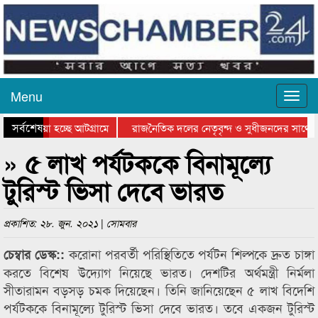
Menu
সর্বশেষ
িয়ে যাওয়া হচ্ছে আটগ্রামে
রাজনৈতিক দলের নেতৃবৃন্দ ও সুধীজনদের সাথে 
িযোগিতার পুরস্কার বিতরণ সম্পন্ন
সিলেটে বাংলাদেশ গ্রুপ থিয়েটার ফেডারেশানের বি
» ৫ লাখ পর্যটককে বিনামূল্যে
টুরিস্ট ভিসা দেবে ভারত
প্রকাশিত: ২৮. জুন. ২০২১ | সোমবার
করোনা পরবর্তী পরিস্থিতিতে পর্যটন শিল্পকে দ্রুত চাঙ্গা
চেম্বার ডেস্ক::
করতে বিশেষ উদ্যোগ নিয়েছে ভারত। দেশটির অর্থমন্ত্রী নির্মলা
সীতারামন বড়সড় চমক দিয়েছেন। তিনি জানিয়েছেন ৫ লাখ বিদেশি
পর্যটককে বিনামূল্যে টুরিস্ট ভিসা দেবে ভারত। তবে একজন টুরিস্ট