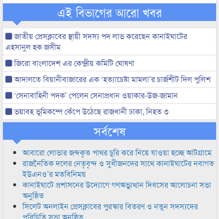
এই বিভাগের আরো খবর
জাতীয় প্রেসক্লাবের স্থায়ী সদস্য পদ লাভ করেছেন কানাইঘাটের
এহসানুল হক জসীম
জিরো বাংলাদেশ এর কেন্দ্রীয় কমিটি ঘোষণা
আদালতে বিয়ানীবাজারের এক ‘হত্যাচেষ্টা মামলা’র চার্জশীট দিল পুলিশ
‘সেনাবাহিনী পদক’ পেলেন সেনাপ্রধান ওয়াকার-উজ-জামান
ভয়াবহ ভূমিকম্পে কেঁপে উঠেছে রাজধানী ঢাকা, নিহত ৩
সর্বশেষ
আবারো লোভার জব্দকৃত পাথর চুরি করে নিয়ে যাওয়া হচ্ছে আটগ্রামে
রাজনৈতিক দলের নেতৃবৃন্দ ও সুধীজনদের সাথে কানাইঘাটের নবাগত
ইউএনও’র মতবিনিময়
কানাইঘাটে প্রশাসনের উদ্যোগে গণঅভ্যুত্থান দিবসের আলোচনা সভা
অনুষ্ঠিত
সিলেট অনলাইন প্রেসক্লাবের পুরস্কার বিতরণ ও নতুন সদস্যদের
পরিচিতি সভা অনুষ্ঠিত