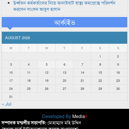
উর্ধ্বতন কর্মকর্তাদের নিয়ে কানাইঘাট স্বাস্থ্য কমপ্লেক্সে পরিদর্শন
করলেন সাংসদ আবুল হাসান
আর্কাইভ
AUGUST 2026
M
T
W
T
F
S
S
1
2
3
4
5
6
7
8
9
10
11
12
13
14
15
16
17
18
19
20
21
22
23
24
25
26
27
28
29
30
31
« Jul
Developed By
Media
it
সম্পাদক মন্ডলীর সভাপতি:
মোহাম্মাদ মহি উদ্দিন
(অধ্যক্ষ,সার্ক ইন্টারন্যাশনাল কলেজ বাংলাদেশ)