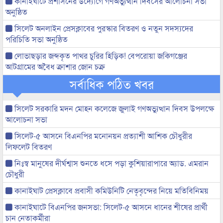
কানাইঘাটে প্রশাসনের উদ্যোগে গণঅভ্যুত্থান দিবসের আলোচনা সভা
অনুষ্ঠিত
সিলেট অনলাইন প্রেসক্লাবের পুরস্কার বিতরণ ও নতুন সদস্যদের
পরিচিতি সভা অনুষ্ঠিত
লোভাছড়ার জব্দকৃত পাথর চুরির হিড়িক! বেপরোয়া জকিগঞ্জের
আটগ্রামের অবৈধ ক্রাশার জোন চক্র
সর্বাধিক পঠিত খবর
সিলেট সরকারি মদন মোহন কলেজে জুলাই গণঅভ্যুত্থান দিবস উপলক্ষে
আলোচনা সভা
সিলেট-৫ আসনে বিএনপির মনোনয়ন প্রত্যাশী আশিক চৌধুরীর
লিফলেট বিতরণ
নিঃস্ব মানুষের দীর্ঘশ্বাস শুনতে ধসে পড়া কুশিয়ারাপারে অ্যাড. এমরান
চৌধুরী
কানাইঘাট প্রেসক্লাবে প্রবাসী কমিউনিটি নেতৃবৃন্দের নিয়ে মতিবিনিময়
কানাইঘাটে বিএনপির জনসভা: সিলেট-৫ আসনে ধানের শীষের প্রার্থী
চান নেতাকর্মীরা