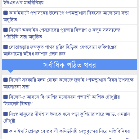
ইউএনও’র মতবিনিময়
কানাইঘাটে প্রশাসনের উদ্যোগে গণঅভ্যুত্থান দিবসের আলোচনা সভা
অনুষ্ঠিত
সিলেট অনলাইন প্রেসক্লাবের পুরস্কার বিতরণ ও নতুন সদস্যদের
পরিচিতি সভা অনুষ্ঠিত
লোভাছড়ার জব্দকৃত পাথর চুরির হিড়িক! বেপরোয়া জকিগঞ্জের
আটগ্রামের অবৈধ ক্রাশার জোন চক্র
সর্বাধিক পঠিত খবর
সিলেট সরকারি মদন মোহন কলেজে জুলাই গণঅভ্যুত্থান দিবস উপলক্ষে
আলোচনা সভা
সিলেট-৫ আসনে বিএনপির মনোনয়ন প্রত্যাশী আশিক চৌধুরীর
লিফলেট বিতরণ
নিঃস্ব মানুষের দীর্ঘশ্বাস শুনতে ধসে পড়া কুশিয়ারাপারে অ্যাড. এমরান
চৌধুরী
কানাইঘাট প্রেসক্লাবে প্রবাসী কমিউনিটি নেতৃবৃন্দের নিয়ে মতিবিনিময়