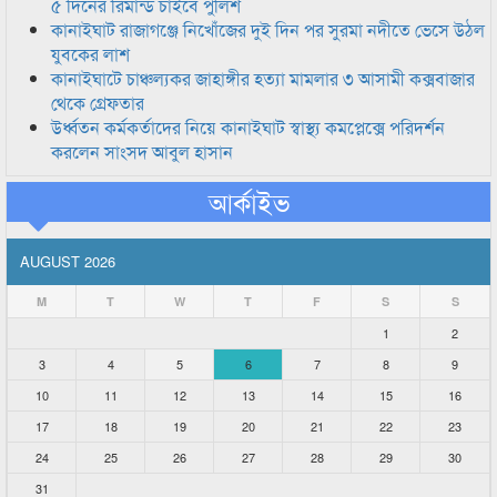
৫ দিনের রিমান্ড চাইবে পুলিশ
কানাইঘাট রাজাগঞ্জে নিখোঁজের দুই দিন পর সুরমা নদীতে ভেসে উঠল
যুবকের লাশ
কানাইঘাটে চাঞ্চল্যকর জাহাঙ্গীর হত্যা মামলার ৩ আসামী কক্সবাজার
থেকে গ্রেফতার
উর্ধ্বতন কর্মকর্তাদের নিয়ে কানাইঘাট স্বাস্থ্য কমপ্লেক্সে পরিদর্শন
করলেন সাংসদ আবুল হাসান
আর্কাইভ
AUGUST 2026
M
T
W
T
F
S
S
1
2
3
4
5
6
7
8
9
10
11
12
13
14
15
16
17
18
19
20
21
22
23
24
25
26
27
28
29
30
31