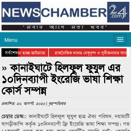
Menu
সর্বশেষ
য়ে যাওয়া হচ্ছে আটগ্রামে
রাজনৈতিক দলের নেতৃবৃন্দ ও সুধীজনদের সাথে 
িযোগিতার পুরস্কার বিতরণ সম্পন্ন
সিলেটে বাংলাদেশ গ্রুপ থিয়েটার ফেডারেশানের বি
» কানাইঘাটে হিলফুল ফুযুল এর
১০দিনব্যাপী ইংরেজি ভাষা শিক্ষা
কোর্স সম্পন্ন
প্রকাশিত: ২০. আগস্ট. ২০২০ | বৃহস্পতিবার
কানাইঘাটে হিলফুল ফুযুল ছাত্র ঐক্য পরিষদ, নয়ামাটি
চেম্বার ডেস্ক::
খাগড়ীকান্দি কর্তৃক ১০দিনব্যাপী ফ্রি ইংরেজি ভাষা শিক্ষা সম্পন্ন। গত
১২আগস্ট থেকে শুরু হয়ে আজ কোর্সটির সমাপ্তি ঘটে। কোর্সের