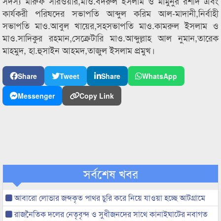
সদস্য মারুফ সারওয়ার,মাও.বদরুল ইসলাম ও মামুনুর রশীদ এবং
কার্যকরী পরিষদের সভাপতি আব্দুল করিম আল-মাদানী,নির্বাহী
সভাপতি মাও.আবুল খায়ের‍,সহসভাপতি মাও.কামরুল ইসলাম ও
মাও.সাদিকুর রহমান,সেক্রেটারি মাও.আব্দুল্লাহ আল নুমান,তারেক
মাহমুদ, হা.হুসাইন আহমদ,তাজুল ইসলাম প্রমুখ।
Share
Tweet
Share
WhatsApp
Messenger
Copy Link
সর্বশেষ খবর
আবারো লোভার জব্দকৃত পাথর চুরি করে নিয়ে যাওয়া হচ্ছে আটগ্রামে
রাজনৈতিক দলের নেতৃবৃন্দ ও সুধীজনদের সাথে কানাইঘাটের নবাগত