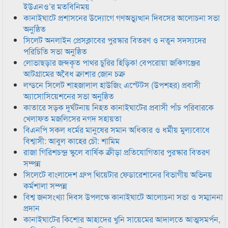
ইউএনও’র মতবিনিময়
কানাইঘাটে প্রশাসনের উদ্যোগে গণঅভ্যুত্থান দিবসের আলোচনা সভা
অনুষ্ঠিত
সিলেট অনলাইন প্রেসক্লাবের পুরস্কার বিতরণ ও নতুন সদস্যদের
পরিচিতি সভা অনুষ্ঠিত
লোভাছড়ার জব্দকৃত পাথর চুরির হিড়িক! বেপরোয়া জকিগঞ্জের
আটগ্রামের অবৈধ ক্রাশার জোন চক্র
লন্ডনে সিলেট শাহজালাল হাউজিং এস্টেটস (উপশহর) প্রবাসী
অ্যাসোসিয়েশনের সভা অনুষ্ঠিত
কাতারে সড়ক দুর্ঘটনায় নিহত কানাইঘাটের প্রবাসী পাঁচ পরিবারকে
খেলাফত মজলিসের নগদ সহায়তা
বিএনপি সকল ধর্মের মানুষের সমান অধিকার ও ধর্মীয় মুল্যবোধে
বিশ্বাসী: আবুল কাহের চৌ: শামিম
রাজা গিরিশচন্দ্র স্কুলে বার্ষিক ক্রীড়া প্রতিযোগিতার পুরস্কার বিতরণ
সম্পন্ন
সিলেটে বাংলাদেশ গ্রুপ থিয়েটার ফেডারেশানের বিভাগীয় অভিনয়
কর্মশালা সম্পন্ন
বিশ্ব জনসংখ্যা দিবস উপলক্ষে কানাইঘাটে আলোচনা সভা ও সম্মাননা
প্রদান
কানাইঘাটের কিশোর আহাদের খুনি সায়েমের আদালতে আত্মসমর্পন,