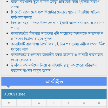
রাজা গিরিশচন্দ্র স্কুলে বার্ষিক ক্রীড়া প্রতিযোগিতার পুরস্কার বিতরণ
সম্পন্ন
সিলেটে বাংলাদেশ গ্রুপ থিয়েটার ফেডারেশানের বিভাগীয় অভিনয়
কর্মশালা সম্পন্ন
বিশ্ব জনসংখ্যা দিবস উপলক্ষে কানাইঘাটে আলোচনা সভা ও সম্মাননা
প্রদান
কানাইঘাটের কিশোর আহাদের খুনি সায়েমের আদালতে আত্মসমর্পন,
৫ দিনের রিমান্ড চাইবে পুলিশ
কানাইঘাট রাজাগঞ্জে নিখোঁজের দুই দিন পর সুরমা নদীতে ভেসে উঠল
যুবকের লাশ
কানাইঘাটে চাঞ্চল্যকর জাহাঙ্গীর হত্যা মামলার ৩ আসামী কক্সবাজার
থেকে গ্রেফতার
উর্ধ্বতন কর্মকর্তাদের নিয়ে কানাইঘাট স্বাস্থ্য কমপ্লেক্সে পরিদর্শন
করলেন সাংসদ আবুল হাসান
আর্কাইভ
AUGUST 2026
M
T
W
T
F
S
S