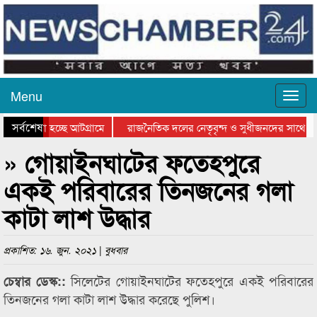
Menu
সর্বশেষ
ে যাওয়া হচ্ছে আটগ্রামে
রাজনৈতিক দলের নেতৃবৃন্দ ও সুধীজনদের সাথে ক
যোগিতার পুরস্কার বিতরণ সম্পন্ন
সিলেটে বাংলাদেশ গ্রুপ থিয়েটার ফেডারেশানের বিভ
» গোয়াইনঘাটের ফতেহপুরে
একই পরিবারের তিনজনের গলা
কাটা লাশ উদ্ধার
প্রকাশিত: ১৬. জুন. ২০২১ | বুধবার
সিলেটের গোয়াইনঘাটের ফতেহপুরে একই পরিবারের
চেম্বার ডেস্ক::
তিনজনের গলা কাটা লাশ উদ্ধার করেছে পুলিশ।