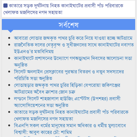
কাতারে সড়ক দুর্ঘটনায় নিহত কানাইঘাটের প্রবাসী পাঁচ পরিবারকে
খেলাফত মজলিসের নগদ সহায়তা
সর্বশেষ
আবারো লোভার জব্দকৃত পাথর চুরি করে নিয়ে যাওয়া হচ্ছে আটগ্রামে
রাজনৈতিক দলের নেতৃবৃন্দ ও সুধীজনদের সাথে কানাইঘাটের নবাগত
ইউএনও’র মতবিনিময়
কানাইঘাটে প্রশাসনের উদ্যোগে গণঅভ্যুত্থান দিবসের আলোচনা সভা
অনুষ্ঠিত
সিলেট অনলাইন প্রেসক্লাবের পুরস্কার বিতরণ ও নতুন সদস্যদের
পরিচিতি সভা অনুষ্ঠিত
লোভাছড়ার জব্দকৃত পাথর চুরির হিড়িক! বেপরোয়া জকিগঞ্জের
আটগ্রামের অবৈধ ক্রাশার জোন চক্র
লন্ডনে সিলেট শাহজালাল হাউজিং এস্টেটস (উপশহর) প্রবাসী
অ্যাসোসিয়েশনের সভা অনুষ্ঠিত
কাতারে সড়ক দুর্ঘটনায় নিহত কানাইঘাটের প্রবাসী পাঁচ পরিবারকে
খেলাফত মজলিসের নগদ সহায়তা
বিএনপি সকল ধর্মের মানুষের সমান অধিকার ও ধর্মীয় মুল্যবোধে
বিশ্বাসী: আবুল কাহের চৌ: শামিম