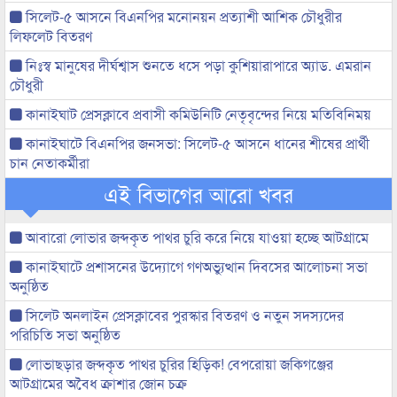
সিলেট-৫ আসনে বিএনপির মনোনয়ন প্রত্যাশী আশিক চৌধুরীর
লিফলেট বিতরণ
নিঃস্ব মানুষের দীর্ঘশ্বাস শুনতে ধসে পড়া কুশিয়ারাপারে অ্যাড. এমরান
চৌধুরী
কানাইঘাট প্রেসক্লাবে প্রবাসী কমিউনিটি নেতৃবৃন্দের নিয়ে মতিবিনিময়
কানাইঘাটে বিএনপির জনসভা: সিলেট-৫ আসনে ধানের শীষের প্রার্থী
চান নেতাকর্মীরা
এই বিভাগের আরো খবর
আবারো লোভার জব্দকৃত পাথর চুরি করে নিয়ে যাওয়া হচ্ছে আটগ্রামে
কানাইঘাটে প্রশাসনের উদ্যোগে গণঅভ্যুত্থান দিবসের আলোচনা সভা
অনুষ্ঠিত
সিলেট অনলাইন প্রেসক্লাবের পুরস্কার বিতরণ ও নতুন সদস্যদের
পরিচিতি সভা অনুষ্ঠিত
লোভাছড়ার জব্দকৃত পাথর চুরির হিড়িক! বেপরোয়া জকিগঞ্জের
আটগ্রামের অবৈধ ক্রাশার জোন চক্র