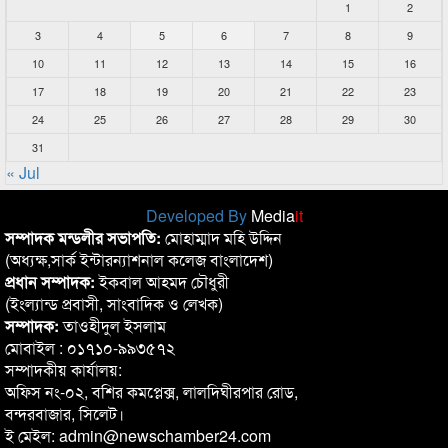
1
2
3
4
5
6
7
8
9
10
11
12
13
14
15
16
17
18
19
20
21
22
23
24
25
26
27
28
29
30
31
« Jul
Developed By
Media
it
সম্পাদক মন্ডলীর সভাপতি:
মোহাম্মাদ মহি উদ্দিন
(অধ্যক্ষ,সার্ক ইন্টারন্যাশনাল কলেজ বাংলাদেশ)
প্রধান সম্পাদক:
ইকবাল আহমদ চৌধুরী
(ইংল্যান্ড প্রবাসী, সাংবাদিক ও লেখক)
সম্পাদক:
তাওহীদুল ইসলাম
মোবাইল : ০১৭১০-৯৯৩৫৭২
সম্পাদকীয় কার্যালয়:
অফিস নং-০২, বশির কমপ্লেক্স, লালদিঘীরপার রোড,
বন্দরবাজার, সিলেট।
ই মেইল: admin@newschamber24.com