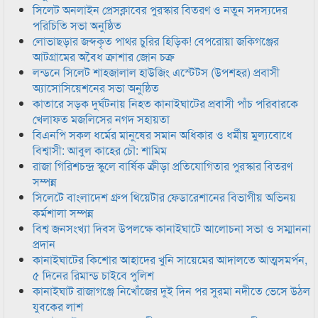
সিলেট অনলাইন প্রেসক্লাবের পুরস্কার বিতরণ ও নতুন সদস্যদের
পরিচিতি সভা অনুষ্ঠিত
লোভাছড়ার জব্দকৃত পাথর চুরির হিড়িক! বেপরোয়া জকিগঞ্জের
আটগ্রামের অবৈধ ক্রাশার জোন চক্র
লন্ডনে সিলেট শাহজালাল হাউজিং এস্টেটস (উপশহর) প্রবাসী
অ্যাসোসিয়েশনের সভা অনুষ্ঠিত
কাতারে সড়ক দুর্ঘটনায় নিহত কানাইঘাটের প্রবাসী পাঁচ পরিবারকে
খেলাফত মজলিসের নগদ সহায়তা
বিএনপি সকল ধর্মের মানুষের সমান অধিকার ও ধর্মীয় মুল্যবোধে
বিশ্বাসী: আবুল কাহের চৌ: শামিম
রাজা গিরিশচন্দ্র স্কুলে বার্ষিক ক্রীড়া প্রতিযোগিতার পুরস্কার বিতরণ
সম্পন্ন
সিলেটে বাংলাদেশ গ্রুপ থিয়েটার ফেডারেশানের বিভাগীয় অভিনয়
কর্মশালা সম্পন্ন
বিশ্ব জনসংখ্যা দিবস উপলক্ষে কানাইঘাটে আলোচনা সভা ও সম্মাননা
প্রদান
কানাইঘাটের কিশোর আহাদের খুনি সায়েমের আদালতে আত্মসমর্পন,
৫ দিনের রিমান্ড চাইবে পুলিশ
কানাইঘাট রাজাগঞ্জে নিখোঁজের দুই দিন পর সুরমা নদীতে ভেসে উঠল
যুবকের লাশ