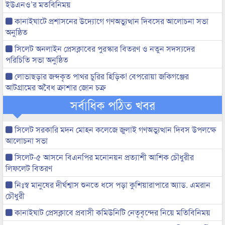
ইউএনও’র মতবিনিময়
কানাইঘাটে প্রশাসনের উদ্যোগে গণঅভ্যুত্থান দিবসের আলোচনা সভা
অনুষ্ঠিত
সিলেট অনলাইন প্রেসক্লাবের পুরস্কার বিতরণ ও নতুন সদস্যদের
পরিচিতি সভা অনুষ্ঠিত
লোভাছড়ার জব্দকৃত পাথর চুরির হিড়িক! বেপরোয়া জকিগঞ্জের
আটগ্রামের অবৈধ ক্রাশার জোন চক্র
সর্বাধিক পঠিত খবর
সিলেট সরকারি মদন মোহন কলেজে জুলাই গণঅভ্যুত্থান দিবস উপলক্ষে
আলোচনা সভা
সিলেট-৫ আসনে বিএনপির মনোনয়ন প্রত্যাশী আশিক চৌধুরীর
লিফলেট বিতরণ
নিঃস্ব মানুষের দীর্ঘশ্বাস শুনতে ধসে পড়া কুশিয়ারাপারে অ্যাড. এমরান
চৌধুরী
কানাইঘাট প্রেসক্লাবে প্রবাসী কমিউনিটি নেতৃবৃন্দের নিয়ে মতিবিনিময়