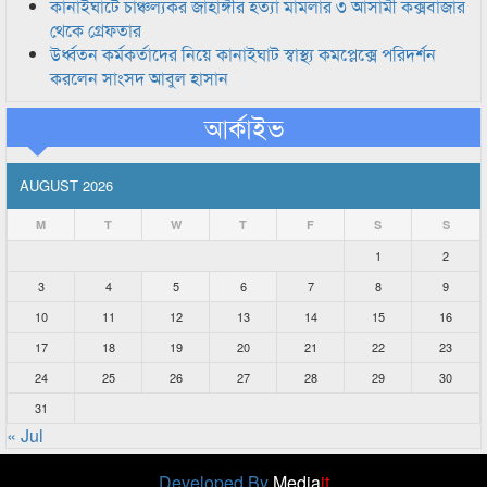
কানাইঘাটে চাঞ্চল্যকর জাহাঙ্গীর হত্যা মামলার ৩ আসামী কক্সবাজার
থেকে গ্রেফতার
উর্ধ্বতন কর্মকর্তাদের নিয়ে কানাইঘাট স্বাস্থ্য কমপ্লেক্সে পরিদর্শন
করলেন সাংসদ আবুল হাসান
আর্কাইভ
AUGUST 2026
M
T
W
T
F
S
S
1
2
3
4
5
6
7
8
9
10
11
12
13
14
15
16
17
18
19
20
21
22
23
24
25
26
27
28
29
30
31
« Jul
Developed By
Media
it