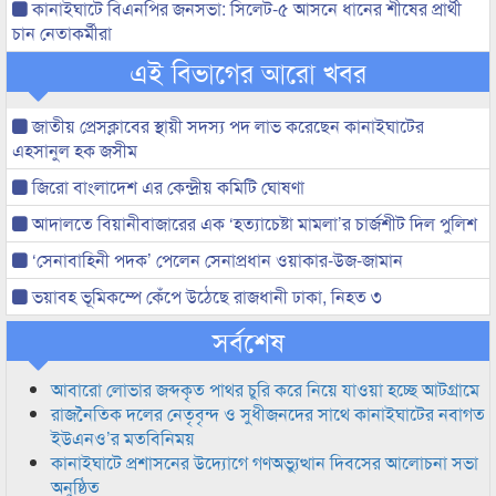
কানাইঘাটে বিএনপির জনসভা: সিলেট-৫ আসনে ধানের শীষের প্রার্থী
চান নেতাকর্মীরা
এই বিভাগের আরো খবর
জাতীয় প্রেসক্লাবের স্থায়ী সদস্য পদ লাভ করেছেন কানাইঘাটের
এহসানুল হক জসীম
জিরো বাংলাদেশ এর কেন্দ্রীয় কমিটি ঘোষণা
আদালতে বিয়ানীবাজারের এক ‘হত্যাচেষ্টা মামলা’র চার্জশীট দিল পুলিশ
‘সেনাবাহিনী পদক’ পেলেন সেনাপ্রধান ওয়াকার-উজ-জামান
ভয়াবহ ভূমিকম্পে কেঁপে উঠেছে রাজধানী ঢাকা, নিহত ৩
সর্বশেষ
আবারো লোভার জব্দকৃত পাথর চুরি করে নিয়ে যাওয়া হচ্ছে আটগ্রামে
রাজনৈতিক দলের নেতৃবৃন্দ ও সুধীজনদের সাথে কানাইঘাটের নবাগত
ইউএনও’র মতবিনিময়
কানাইঘাটে প্রশাসনের উদ্যোগে গণঅভ্যুত্থান দিবসের আলোচনা সভা
অনুষ্ঠিত