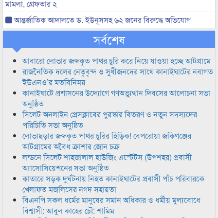
মামলা, গ্রেফতার ২
আন্তর্জাতিক আদালতে ড. ইউনূসসহ ৬২ জনের বিরুদ্ধে অভিযোগ
সর্বশেষ
আবারো লোভার জব্দকৃত পাথর চুরি করে নিয়ে যাওয়া হচ্ছে আটগ্রামে
রাজনৈতিক দলের নেতৃবৃন্দ ও সুধীজনদের সাথে কানাইঘাটের নবাগত
ইউএনও’র মতবিনিময়
কানাইঘাটে প্রশাসনের উদ্যোগে গণঅভ্যুত্থান দিবসের আলোচনা সভা
অনুষ্ঠিত
সিলেট অনলাইন প্রেসক্লাবের পুরস্কার বিতরণ ও নতুন সদস্যদের
পরিচিতি সভা অনুষ্ঠিত
লোভাছড়ার জব্দকৃত পাথর চুরির হিড়িক! বেপরোয়া জকিগঞ্জের
আটগ্রামের অবৈধ ক্রাশার জোন চক্র
লন্ডনে সিলেট শাহজালাল হাউজিং এস্টেটস (উপশহর) প্রবাসী
অ্যাসোসিয়েশনের সভা অনুষ্ঠিত
কাতারে সড়ক দুর্ঘটনায় নিহত কানাইঘাটের প্রবাসী পাঁচ পরিবারকে
খেলাফত মজলিসের নগদ সহায়তা
বিএনপি সকল ধর্মের মানুষের সমান অধিকার ও ধর্মীয় মুল্যবোধে
বিশ্বাসী: আবুল কাহের চৌ: শামিম