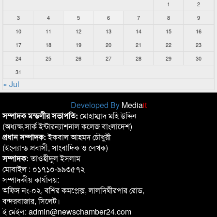
1
2
3
4
5
6
7
8
9
10
11
12
13
14
15
16
17
18
19
20
21
22
23
24
25
26
27
28
29
30
31
« Jul
Developed By
Media
it
সম্পাদক মন্ডলীর সভাপতি:
মোহাম্মাদ মহি উদ্দিন
(অধ্যক্ষ,সার্ক ইন্টারন্যাশনাল কলেজ বাংলাদেশ)
প্রধান সম্পাদক:
ইকবাল আহমদ চৌধুরী
(ইংল্যান্ড প্রবাসী, সাংবাদিক ও লেখক)
সম্পাদক:
তাওহীদুল ইসলাম
মোবাইল : ০১৭১০-৯৯৩৫৭২
সম্পাদকীয় কার্যালয়:
অফিস নং-০২, বশির কমপ্লেক্স, লালদিঘীরপার রোড,
বন্দরবাজার, সিলেট।
ই মেইল: admin@newschamber24.com