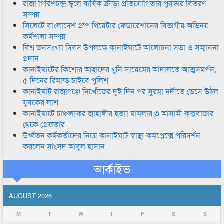
রাজা গিরিশচন্দ্র স্কুলে বার্ষিক ক্রীড়া প্রতিযোগিতার পুরস্কার বিতরণ
সম্পন্ন
সিলেটে বাংলাদেশ গ্রুপ থিয়েটার ফেডারেশানের বিভাগীয় অভিনয়
কর্মশালা সম্পন্ন
বিশ্ব জনসংখ্যা দিবস উপলক্ষে কানাইঘাটে আলোচনা সভা ও সম্মাননা
প্রদান
কানাইঘাটের কিশোর আহাদের খুনি সায়েমের আদালতে আত্মসমর্পন,
৫ দিনের রিমান্ড চাইবে পুলিশ
কানাইঘাট রাজাগঞ্জে নিখোঁজের দুই দিন পর সুরমা নদীতে ভেসে উঠল
যুবকের লাশ
কানাইঘাটে চাঞ্চল্যকর জাহাঙ্গীর হত্যা মামলার ৩ আসামী কক্সবাজার
থেকে গ্রেফতার
উর্ধ্বতন কর্মকর্তাদের নিয়ে কানাইঘাট স্বাস্থ্য কমপ্লেক্সে পরিদর্শন
করলেন সাংসদ আবুল হাসান
আর্কাইভ
AUGUST 2026
M
T
W
T
F
S
S