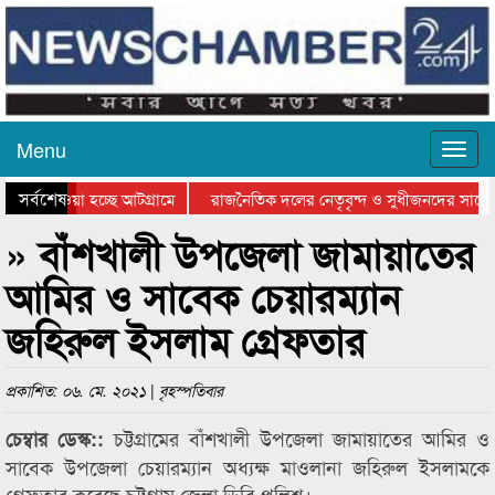
Menu
সর্বশেষ
িয়ে যাওয়া হচ্ছে আটগ্রামে
রাজনৈতিক দলের নেতৃবৃন্দ ও সুধীজনদের সাথে
তিযোগিতার পুরস্কার বিতরণ সম্পন্ন
সিলেটে বাংলাদেশ গ্রুপ থিয়েটার ফেডারেশানের ব
» বাঁশখালী উপজেলা জামায়াতের
আমির ও সাবেক চেয়ারম্যান
জহিরুল ইসলাম গ্রেফতার
প্রকাশিত: ০৬. মে. ২০২১ | বৃহস্পতিবার
চট্টগ্রামের বাঁশখালী উপজেলা জামায়াতের আমির ও
চেম্বার ডেস্ক::
সাবেক উপজেলা চেয়ারম্যান অধ্যক্ষ মাওলানা জহিরুল ইসলামকে
গ্রেফতার করেছে চট্টগ্রাম জেলা ডিবি পুলিশ।