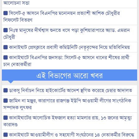
আলোচনা সভা
সিলেট-৫ আসনে বিএনপির মনোনয়ন প্রত্যাশী আশিক চৌধুরীর
লিফলেট বিতরণ
নিঃস্ব মানুষের দীর্ঘশ্বাস শুনতে ধসে পড়া কুশিয়ারাপারে অ্যাড. এমরান
চৌধুরী
কানাইঘাট প্রেসক্লাবে প্রবাসী কমিউনিটি নেতৃবৃন্দের নিয়ে মতিবিনিময়
কানাইঘাটে বিএনপির জনসভা: সিলেট-৫ আসনে ধানের শীষের প্রার্থী
চান নেতাকর্মীরা
এই বিভাগের আরো খবর
ডাকসু নির্বাচন নিয়ে হাইকোর্টের আদেশ স্থগিত করেছে চেম্বার আদালত
জামিন না মঞ্জুর, কারাগারে রাজগঞ্জ ইউপি আওয়ামী লীগের সাংগঠনিক
সম্পাদক লুৎফর
কানাইঘাটের আলোচিত ইফজাল হত্যা মামলার রায়, ১০ জনের আমৃত্যু
কারাদণ্ড
কানাইঘাটে আওয়ামীলীগ ও সহযোগী সংঘঠনের ১৪ নেতাকর্মীর বিরুদ্ধে