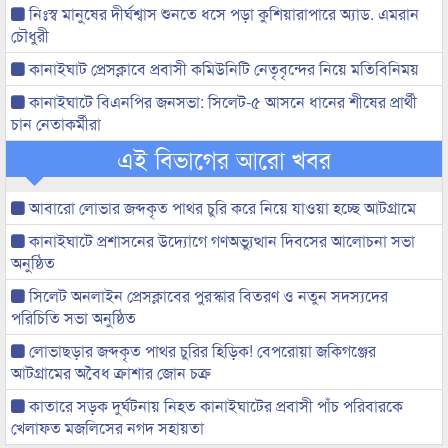
নিঃস্ব মানুষের দীর্ঘশ্বাস শুনতে ধসে পড়া কুশিয়ারাপারে অ্যাড. এমরান
চৌধুরী
কানাইঘাট প্রেসক্লাবে প্রবাসী কমিউনিটি নেতৃবৃন্দের নিয়ে মতিবিনিময়
কানাইঘাটে বিএনপির জনসভা: সিলেট-৫ আসনে ধানের শীষের প্রার্থী
চান নেতাকর্মীরা
এই বিভাগের আরো খবর
আবারো লোভার জব্দকৃত পাথর চুরি করে নিয়ে যাওয়া হচ্ছে আটগ্রামে
কানাইঘাটে প্রশাসনের উদ্যোগে গণঅভ্যুত্থান দিবসের আলোচনা সভা
অনুষ্ঠিত
সিলেট অনলাইন প্রেসক্লাবের পুরস্কার বিতরণ ও নতুন সদস্যদের
পরিচিতি সভা অনুষ্ঠিত
লোভাছড়ার জব্দকৃত পাথর চুরির হিড়িক! বেপরোয়া জকিগঞ্জের
আটগ্রামের অবৈধ ক্রাশার জোন চক্র
কাতারে সড়ক দুর্ঘটনায় নিহত কানাইঘাটের প্রবাসী পাঁচ পরিবারকে
খেলাফত মজলিসের নগদ সহায়তা