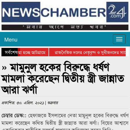
Menu
সর্বশেষ
িয়ে যাওয়া হচ্ছে আটগ্রামে
রাজনৈতিক দলের নেতৃবৃন্দ ও সুধীজনদের সাথে 
িযোগিতার পুরস্কার বিতরণ সম্পন্ন
সিলেটে বাংলাদেশ গ্রুপ থিয়েটার ফেডারেশানের বি
» মামুনুল হকের বিরুদ্ধে ধর্ষণ
মামলা করেছেন দ্বিতীয় স্ত্রী জান্নাত
আরা ঝর্ণা
প্রকাশিত: ৩০. এপ্রিল. ২০২১ | শুক্রবার
হেফাজতে ইসলামের নেতা মামুনুল হকের বিরুদ্ধে ধর্ষণ
চেম্বার ডেস্ক::
মামলা করেছেন কথিত দ্বিতীয় স্ত্রী জান্নাত আরা ঝর্ণা। বিয়ের আশ্বাসে
একাধিকবার শারীরিক সম্পর্ক স্থাপনের অভিযোগ করেন তিনি।