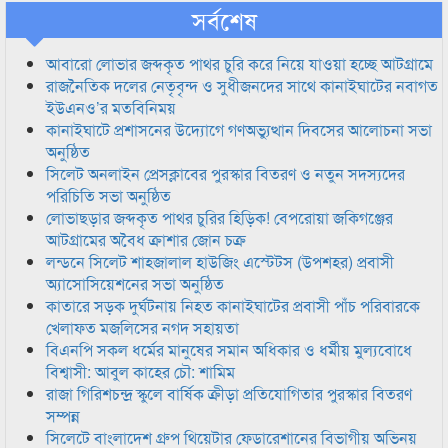
সর্বশেষ
আবারো লোভার জব্দকৃত পাথর চুরি করে নিয়ে যাওয়া হচ্ছে আটগ্রামে
রাজনৈতিক দলের নেতৃবৃন্দ ও সুধীজনদের সাথে কানাইঘাটের নবাগত
ইউএনও’র মতবিনিময়
কানাইঘাটে প্রশাসনের উদ্যোগে গণঅভ্যুত্থান দিবসের আলোচনা সভা
অনুষ্ঠিত
সিলেট অনলাইন প্রেসক্লাবের পুরস্কার বিতরণ ও নতুন সদস্যদের
পরিচিতি সভা অনুষ্ঠিত
লোভাছড়ার জব্দকৃত পাথর চুরির হিড়িক! বেপরোয়া জকিগঞ্জের
আটগ্রামের অবৈধ ক্রাশার জোন চক্র
লন্ডনে সিলেট শাহজালাল হাউজিং এস্টেটস (উপশহর) প্রবাসী
অ্যাসোসিয়েশনের সভা অনুষ্ঠিত
কাতারে সড়ক দুর্ঘটনায় নিহত কানাইঘাটের প্রবাসী পাঁচ পরিবারকে
খেলাফত মজলিসের নগদ সহায়তা
বিএনপি সকল ধর্মের মানুষের সমান অধিকার ও ধর্মীয় মুল্যবোধে
বিশ্বাসী: আবুল কাহের চৌ: শামিম
রাজা গিরিশচন্দ্র স্কুলে বার্ষিক ক্রীড়া প্রতিযোগিতার পুরস্কার বিতরণ
সম্পন্ন
সিলেটে বাংলাদেশ গ্রুপ থিয়েটার ফেডারেশানের বিভাগীয় অভিনয়