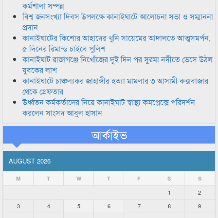
কর্মশালা সম্পন্ন
বিশ্ব জনসংখ্যা দিবস উপলক্ষে কানাইঘাটে আলোচনা সভা ও সম্মাননা
প্রদান
কানাইঘাটের কিশোর আহাদের খুনি সায়েমের আদালতে আত্মসমর্পন,
৫ দিনের রিমান্ড চাইবে পুলিশ
কানাইঘাট রাজাগঞ্জে নিখোঁজের দুই দিন পর সুরমা নদীতে ভেসে উঠল
যুবকের লাশ
কানাইঘাটে চাঞ্চল্যকর জাহাঙ্গীর হত্যা মামলার ৩ আসামী কক্সবাজার
থেকে গ্রেফতার
উর্ধ্বতন কর্মকর্তাদের নিয়ে কানাইঘাট স্বাস্থ্য কমপ্লেক্সে পরিদর্শন
করলেন সাংসদ আবুল হাসান
আর্কাইভ
AUGUST 2026
M
T
W
T
F
S
S
1
2
3
4
5
6
7
8
9