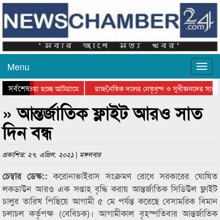
Menu
সর্বশেষ
িয়ে যাওয়া হচ্ছে আটগ্রামে
রাজনৈতিক দলের নেতৃবৃন্দ ও সুধীজনদের সাথে
তিযোগিতার পুরস্কার বিতরণ সম্পন্ন
সিলেটে বাংলাদেশ গ্রুপ থিয়েটার ফেডারেশানের ব
» আন্তর্জাতিক ফ্লাইট আরও সাত
দিন বন্ধ
প্রকাশিত: ২৭. এপ্রিল. ২০২১ | মঙ্গলবার
করোনাভাইরাস সংক্রমণ রোধে সরকারের ঘোষিত
চেম্বার ডেস্ক::
লকডাউন আরও এক সপ্তাহ বৃদ্ধি করায় আন্তর্জাতিক সিডিউল ফ্লাইট
চালুর তারিখ পিছিয়ে আগামী ৫ মে পর্যন্ত করেছে বেসামরিক বিমান
চলাচল কর্তৃপক্ষ (বেবিচক)। আগামীকাল বৃহস্পতিবার আন্তর্জাতিক