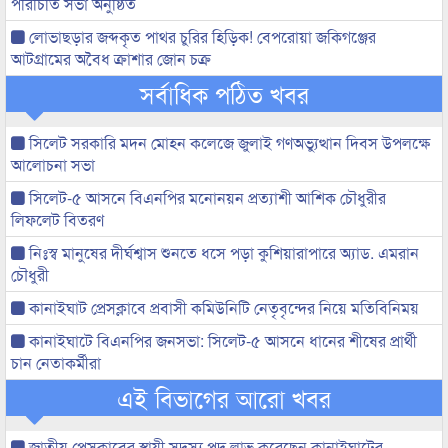
পরিচিতি সভা অনুষ্ঠিত
লোভাছড়ার জব্দকৃত পাথর চুরির হিড়িক! বেপরোয়া জকিগঞ্জের
আটগ্রামের অবৈধ ক্রাশার জোন চক্র
সর্বাধিক পঠিত খবর
সিলেট সরকারি মদন মোহন কলেজে জুলাই গণঅভ্যুত্থান দিবস উপলক্ষে
আলোচনা সভা
সিলেট-৫ আসনে বিএনপির মনোনয়ন প্রত্যাশী আশিক চৌধুরীর
লিফলেট বিতরণ
নিঃস্ব মানুষের দীর্ঘশ্বাস শুনতে ধসে পড়া কুশিয়ারাপারে অ্যাড. এমরান
চৌধুরী
কানাইঘাট প্রেসক্লাবে প্রবাসী কমিউনিটি নেতৃবৃন্দের নিয়ে মতিবিনিময়
কানাইঘাটে বিএনপির জনসভা: সিলেট-৫ আসনে ধানের শীষের প্রার্থী
চান নেতাকর্মীরা
এই বিভাগের আরো খবর
জাতীয় প্রেসক্লাবের স্থায়ী সদস্য পদ লাভ করেছেন কানাইঘাটের