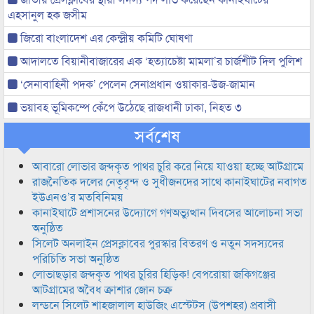
এহসানুল হক জসীম
জিরো বাংলাদেশ এর কেন্দ্রীয় কমিটি ঘোষণা
আদালতে বিয়ানীবাজারের এক ‘হত্যাচেষ্টা মামলা’র চার্জশীট দিল পুলিশ
‘সেনাবাহিনী পদক’ পেলেন সেনাপ্রধান ওয়াকার-উজ-জামান
ভয়াবহ ভূমিকম্পে কেঁপে উঠেছে রাজধানী ঢাকা, নিহত ৩
সর্বশেষ
আবারো লোভার জব্দকৃত পাথর চুরি করে নিয়ে যাওয়া হচ্ছে আটগ্রামে
রাজনৈতিক দলের নেতৃবৃন্দ ও সুধীজনদের সাথে কানাইঘাটের নবাগত
ইউএনও’র মতবিনিময়
কানাইঘাটে প্রশাসনের উদ্যোগে গণঅভ্যুত্থান দিবসের আলোচনা সভা
অনুষ্ঠিত
সিলেট অনলাইন প্রেসক্লাবের পুরস্কার বিতরণ ও নতুন সদস্যদের
পরিচিতি সভা অনুষ্ঠিত
লোভাছড়ার জব্দকৃত পাথর চুরির হিড়িক! বেপরোয়া জকিগঞ্জের
আটগ্রামের অবৈধ ক্রাশার জোন চক্র
লন্ডনে সিলেট শাহজালাল হাউজিং এস্টেটস (উপশহর) প্রবাসী