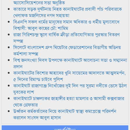
অ্যাসোসিয়েশনের সভা অনুষ্ঠিত
কাতারে সড়ক দুর্ঘটনায় নিহত কানাইঘাটের প্রবাসী পাঁচ পরিবারকে
খেলাফত মজলিসের নগদ সহায়তা
বিএনপি সকল ধর্মের মানুষের সমান অধিকার ও ধর্মীয় মুল্যবোধে
বিশ্বাসী: আবুল কাহের চৌ: শামিম
রাজা গিরিশচন্দ্র স্কুলে বার্ষিক ক্রীড়া প্রতিযোগিতার পুরস্কার বিতরণ
সম্পন্ন
সিলেটে বাংলাদেশ গ্রুপ থিয়েটার ফেডারেশানের বিভাগীয় অভিনয়
কর্মশালা সম্পন্ন
বিশ্ব জনসংখ্যা দিবস উপলক্ষে কানাইঘাটে আলোচনা সভা ও সম্মাননা
প্রদান
কানাইঘাটের কিশোর আহাদের খুনি সায়েমের আদালতে আত্মসমর্পন,
৫ দিনের রিমান্ড চাইবে পুলিশ
কানাইঘাট রাজাগঞ্জে নিখোঁজের দুই দিন পর সুরমা নদীতে ভেসে উঠল
যুবকের লাশ
কানাইঘাটে চাঞ্চল্যকর জাহাঙ্গীর হত্যা মামলার ৩ আসামী কক্সবাজার
থেকে গ্রেফতার
উর্ধ্বতন কর্মকর্তাদের নিয়ে কানাইঘাট স্বাস্থ্য কমপ্লেক্সে পরিদর্শন
করলেন সাংসদ আবুল হাসান