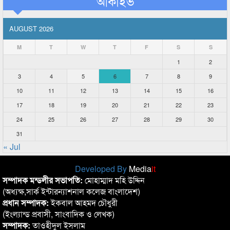
আর্কাইভ
AUGUST 2026
M
T
W
T
F
S
S
1
2
3
4
5
6
7
8
9
10
11
12
13
14
15
16
17
18
19
20
21
22
23
24
25
26
27
28
29
30
31
« Jul
Developed By
Media
it
সম্পাদক মন্ডলীর সভাপতি:
মোহাম্মাদ মহি উদ্দিন
(অধ্যক্ষ,সার্ক ইন্টারন্যাশনাল কলেজ বাংলাদেশ)
প্রধান সম্পাদক:
ইকবাল আহমদ চৌধুরী
(ইংল্যান্ড প্রবাসী, সাংবাদিক ও লেখক)
সম্পাদক:
তাওহীদুল ইসলাম