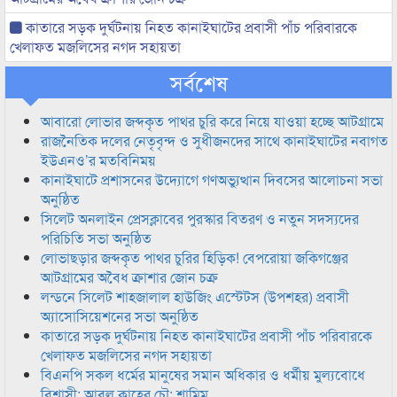
কাতারে সড়ক দুর্ঘটনায় নিহত কানাইঘাটের প্রবাসী পাঁচ পরিবারকে
খেলাফত মজলিসের নগদ সহায়তা
সর্বশেষ
আবারো লোভার জব্দকৃত পাথর চুরি করে নিয়ে যাওয়া হচ্ছে আটগ্রামে
রাজনৈতিক দলের নেতৃবৃন্দ ও সুধীজনদের সাথে কানাইঘাটের নবাগত
ইউএনও’র মতবিনিময়
কানাইঘাটে প্রশাসনের উদ্যোগে গণঅভ্যুত্থান দিবসের আলোচনা সভা
অনুষ্ঠিত
সিলেট অনলাইন প্রেসক্লাবের পুরস্কার বিতরণ ও নতুন সদস্যদের
পরিচিতি সভা অনুষ্ঠিত
লোভাছড়ার জব্দকৃত পাথর চুরির হিড়িক! বেপরোয়া জকিগঞ্জের
আটগ্রামের অবৈধ ক্রাশার জোন চক্র
লন্ডনে সিলেট শাহজালাল হাউজিং এস্টেটস (উপশহর) প্রবাসী
অ্যাসোসিয়েশনের সভা অনুষ্ঠিত
কাতারে সড়ক দুর্ঘটনায় নিহত কানাইঘাটের প্রবাসী পাঁচ পরিবারকে
খেলাফত মজলিসের নগদ সহায়তা
বিএনপি সকল ধর্মের মানুষের সমান অধিকার ও ধর্মীয় মুল্যবোধে
বিশ্বাসী: আবুল কাহের চৌ: শামিম