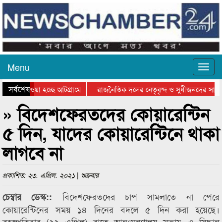
Menu
সর্বশেষ
নিয়ে যাওয়া হচ্ছে আটগ্রামে
রাজনৈতিক দলের নেতৃবৃন্দ ও সুধীজনদের সাথে
রতিযোগিতার পুরস্কার বিতরণ সম্পন্ন
সিলেটে বাংলাদেশ গ্রুপ থিয়েটার ফেডারেশানের 
» বিদেশফেরতদের কোয়ারেন্টিন
৫ দিন, যাদের কোয়ারেন্টিনে থাকা
লাগবে না
প্রকাশিত: ২৩. এপ্রিল. ২০২১ | শুক্রবার
বিদেশফেরতদের চাপ সামলাতে না পেরে
চেম্বার ডেস্ক::
কোয়ারেন্টিনের সময় ১৪ দিনের বদলে ৫ দিন করা হয়েছে।
বৃহস্পতিবার (২২ এপ্রিল) রাতে আন্তঃমন্ত্রণালয় সভায় এ সিদ্ধান্ত