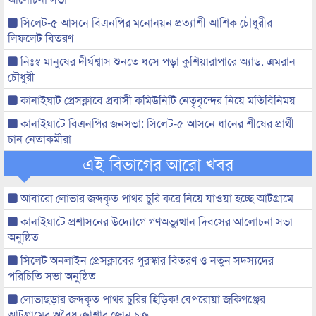
সিলেট-৫ আসনে বিএনপির মনোনয়ন প্রত্যাশী আশিক চৌধুরীর
লিফলেট বিতরণ
নিঃস্ব মানুষের দীর্ঘশ্বাস শুনতে ধসে পড়া কুশিয়ারাপারে অ্যাড. এমরান
চৌধুরী
কানাইঘাট প্রেসক্লাবে প্রবাসী কমিউনিটি নেতৃবৃন্দের নিয়ে মতিবিনিময়
কানাইঘাটে বিএনপির জনসভা: সিলেট-৫ আসনে ধানের শীষের প্রার্থী
চান নেতাকর্মীরা
এই বিভাগের আরো খবর
আবারো লোভার জব্দকৃত পাথর চুরি করে নিয়ে যাওয়া হচ্ছে আটগ্রামে
কানাইঘাটে প্রশাসনের উদ্যোগে গণঅভ্যুত্থান দিবসের আলোচনা সভা
অনুষ্ঠিত
সিলেট অনলাইন প্রেসক্লাবের পুরস্কার বিতরণ ও নতুন সদস্যদের
পরিচিতি সভা অনুষ্ঠিত
লোভাছড়ার জব্দকৃত পাথর চুরির হিড়িক! বেপরোয়া জকিগঞ্জের
আটগ্রামের অবৈধ ক্রাশার জোন চক্র