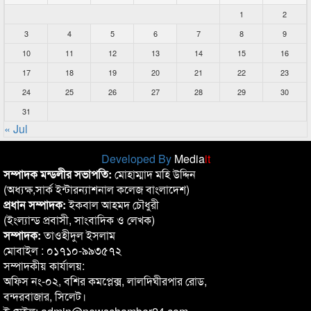
1
2
3
4
5
6
7
8
9
10
11
12
13
14
15
16
17
18
19
20
21
22
23
24
25
26
27
28
29
30
31
« Jul
Developed By
Media
it
সম্পাদক মন্ডলীর সভাপতি:
মোহাম্মাদ মহি উদ্দিন
(অধ্যক্ষ,সার্ক ইন্টারন্যাশনাল কলেজ বাংলাদেশ)
প্রধান সম্পাদক:
ইকবাল আহমদ চৌধুরী
(ইংল্যান্ড প্রবাসী, সাংবাদিক ও লেখক)
সম্পাদক:
তাওহীদুল ইসলাম
মোবাইল : ০১৭১০-৯৯৩৫৭২
সম্পাদকীয় কার্যালয়:
অফিস নং-০২, বশির কমপ্লেক্স, লালদিঘীরপার রোড,
বন্দরবাজার, সিলেট।