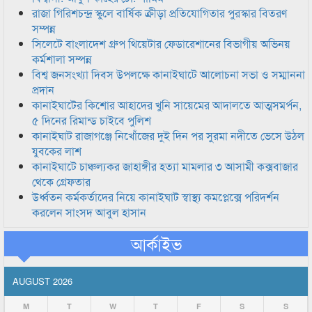
রাজা গিরিশচন্দ্র স্কুলে বার্ষিক ক্রীড়া প্রতিযোগিতার পুরস্কার বিতরণ
সম্পন্ন
সিলেটে বাংলাদেশ গ্রুপ থিয়েটার ফেডারেশানের বিভাগীয় অভিনয়
কর্মশালা সম্পন্ন
বিশ্ব জনসংখ্যা দিবস উপলক্ষে কানাইঘাটে আলোচনা সভা ও সম্মাননা
প্রদান
কানাইঘাটের কিশোর আহাদের খুনি সায়েমের আদালতে আত্মসমর্পন,
৫ দিনের রিমান্ড চাইবে পুলিশ
কানাইঘাট রাজাগঞ্জে নিখোঁজের দুই দিন পর সুরমা নদীতে ভেসে উঠল
যুবকের লাশ
কানাইঘাটে চাঞ্চল্যকর জাহাঙ্গীর হত্যা মামলার ৩ আসামী কক্সবাজার
থেকে গ্রেফতার
উর্ধ্বতন কর্মকর্তাদের নিয়ে কানাইঘাট স্বাস্থ্য কমপ্লেক্সে পরিদর্শন
করলেন সাংসদ আবুল হাসান
আর্কাইভ
AUGUST 2026
M
T
W
T
F
S
S