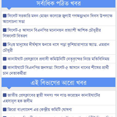
সর্বাধিক পঠিত খবর
সিলেট সরকারি মদন মোহন কলেজে জুলাই গণঅভ্যুত্থান দিবস উপলক্ষে
আলোচনা সভা
সিলেট-৫ আসনে বিএনপির মনোনয়ন প্রত্যাশী আশিক চৌধুরীর
লিফলেট বিতরণ
নিঃস্ব মানুষের দীর্ঘশ্বাস শুনতে ধসে পড়া কুশিয়ারাপারে অ্যাড. এমরান
চৌধুরী
কানাইঘাট প্রেসক্লাবে প্রবাসী কমিউনিটি নেতৃবৃন্দের নিয়ে মতিবিনিময়
কানাইঘাটে বিএনপির জনসভা: সিলেট-৫ আসনে ধানের শীষের প্রার্থী
চান নেতাকর্মীরা
এই বিভাগের আরো খবর
জাতীয় প্রেসক্লাবের স্থায়ী সদস্য পদ লাভ করেছেন কানাইঘাটের
এহসানুল হক জসীম
জিরো বাংলাদেশ এর কেন্দ্রীয় কমিটি ঘোষণা