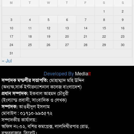
M
T
W
T
F
S
S
1
2
3
4
5
6
7
8
9
10
11
12
13
14
15
16
17
18
19
20
21
22
23
24
25
26
27
28
29
30
31
« Jul
Developed By
Media
it
সম্পাদক মন্ডলীর সভাপতি:
মোহাম্মাদ মহি উদ্দিন
(অধ্যক্ষ,সার্ক ইন্টারন্যাশনাল কলেজ বাংলাদেশ)
প্রধান সম্পাদক:
ইকবাল আহমদ চৌধুরী
(ইংল্যান্ড প্রবাসী, সাংবাদিক ও লেখক)
সম্পাদক:
তাওহীদুল ইসলাম
মোবাইল : ০১৭১০-৯৯৩৫৭২
সম্পাদকীয় কার্যালয়:
অফিস নং-০২, বশির কমপ্লেক্স, লালদিঘীরপার রোড,
বন্দরবাজার, সিলেট।