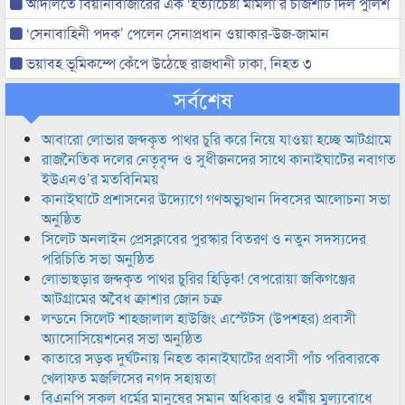
আদালতে বিয়ানীবাজারের এক ‘হত্যাচেষ্টা মামলা’র চার্জশীট দিল পুলিশ
‘সেনাবাহিনী পদক’ পেলেন সেনাপ্রধান ওয়াকার-উজ-জামান
ভয়াবহ ভূমিকম্পে কেঁপে উঠেছে রাজধানী ঢাকা, নিহত ৩
সর্বশেষ
আবারো লোভার জব্দকৃত পাথর চুরি করে নিয়ে যাওয়া হচ্ছে আটগ্রামে
রাজনৈতিক দলের নেতৃবৃন্দ ও সুধীজনদের সাথে কানাইঘাটের নবাগত
ইউএনও’র মতবিনিময়
কানাইঘাটে প্রশাসনের উদ্যোগে গণঅভ্যুত্থান দিবসের আলোচনা সভা
অনুষ্ঠিত
সিলেট অনলাইন প্রেসক্লাবের পুরস্কার বিতরণ ও নতুন সদস্যদের
পরিচিতি সভা অনুষ্ঠিত
লোভাছড়ার জব্দকৃত পাথর চুরির হিড়িক! বেপরোয়া জকিগঞ্জের
আটগ্রামের অবৈধ ক্রাশার জোন চক্র
লন্ডনে সিলেট শাহজালাল হাউজিং এস্টেটস (উপশহর) প্রবাসী
অ্যাসোসিয়েশনের সভা অনুষ্ঠিত
কাতারে সড়ক দুর্ঘটনায় নিহত কানাইঘাটের প্রবাসী পাঁচ পরিবারকে
খেলাফত মজলিসের নগদ সহায়তা
বিএনপি সকল ধর্মের মানুষের সমান অধিকার ও ধর্মীয় মুল্যবোধে