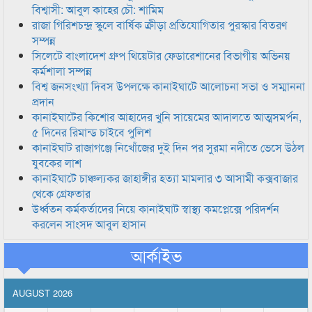
বিশ্বাসী: আবুল কাহের চৌ: শামিম
রাজা গিরিশচন্দ্র স্কুলে বার্ষিক ক্রীড়া প্রতিযোগিতার পুরস্কার বিতরণ
সম্পন্ন
সিলেটে বাংলাদেশ গ্রুপ থিয়েটার ফেডারেশানের বিভাগীয় অভিনয়
কর্মশালা সম্পন্ন
বিশ্ব জনসংখ্যা দিবস উপলক্ষে কানাইঘাটে আলোচনা সভা ও সম্মাননা
প্রদান
কানাইঘাটের কিশোর আহাদের খুনি সায়েমের আদালতে আত্মসমর্পন,
৫ দিনের রিমান্ড চাইবে পুলিশ
কানাইঘাট রাজাগঞ্জে নিখোঁজের দুই দিন পর সুরমা নদীতে ভেসে উঠল
যুবকের লাশ
কানাইঘাটে চাঞ্চল্যকর জাহাঙ্গীর হত্যা মামলার ৩ আসামী কক্সবাজার
থেকে গ্রেফতার
উর্ধ্বতন কর্মকর্তাদের নিয়ে কানাইঘাট স্বাস্থ্য কমপ্লেক্সে পরিদর্শন
করলেন সাংসদ আবুল হাসান
আর্কাইভ
AUGUST 2026