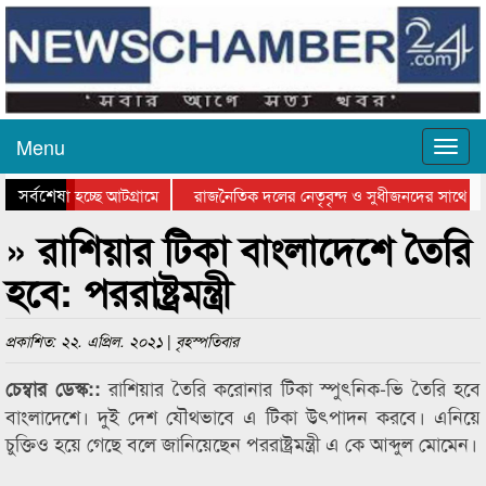
Menu
সর্বশেষ
ে যাওয়া হচ্ছে আটগ্রামে
রাজনৈতিক দলের নেতৃবৃন্দ ও সুধীজনদের সাথে কা
োগিতার পুরস্কার বিতরণ সম্পন্ন
সিলেটে বাংলাদেশ গ্রুপ থিয়েটার ফেডারেশানের বিভ
» রাশিয়ার টিকা বাংলাদেশে তৈরি
হবে: পররাষ্ট্রমন্ত্রী
প্রকাশিত: ২২. এপ্রিল. ২০২১ | বৃহস্পতিবার
রাশিয়ার তৈরি করোনার টিকা স্পুৎনিক-ভি তৈরি হবে
চেম্বার ডেস্ক::
বাংলাদেশে। দুই দেশ যৌথভাবে এ টিকা উৎপাদন করবে। এনিয়ে
চুক্তিও হয়ে গেছে বলে জানিয়েছেন পররাষ্ট্রমন্ত্রী এ কে আব্দুল মোমেন।