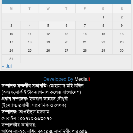
M
T
W
T
F
S
S
1
2
3
4
5
6
7
8
9
10
11
12
13
14
15
16
17
18
19
20
21
22
23
24
25
26
27
28
29
30
31
« Jul
Developed By
Media
it
সম্পাদক মন্ডলীর সভাপতি:
মোহাম্মাদ মহি উদ্দিন
(অধ্যক্ষ,সার্ক ইন্টারন্যাশনাল কলেজ বাংলাদেশ)
প্রধান সম্পাদক:
ইকবাল আহমদ চৌধুরী
(ইংল্যান্ড প্রবাসী, সাংবাদিক ও লেখক)
সম্পাদক:
তাওহীদুল ইসলাম
মোবাইল : ০১৭১০-৯৯৩৫৭২
সম্পাদকীয় কার্যালয়:
অফিস নং-০২, বশির কমপ্লেক্স, লালদিঘীরপার রোড,