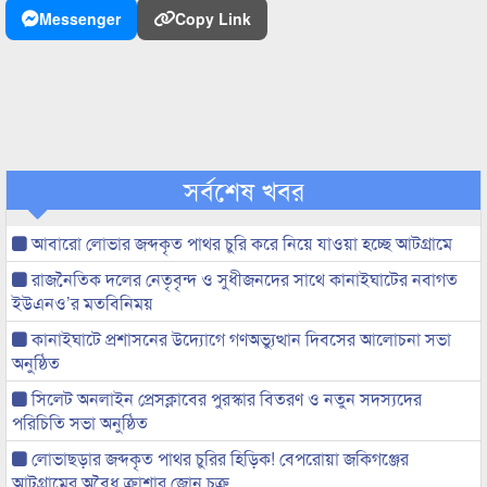
Messenger
Copy Link
সর্বশেষ খবর
আবারো লোভার জব্দকৃত পাথর চুরি করে নিয়ে যাওয়া হচ্ছে আটগ্রামে
রাজনৈতিক দলের নেতৃবৃন্দ ও সুধীজনদের সাথে কানাইঘাটের নবাগত
ইউএনও’র মতবিনিময়
কানাইঘাটে প্রশাসনের উদ্যোগে গণঅভ্যুত্থান দিবসের আলোচনা সভা
অনুষ্ঠিত
সিলেট অনলাইন প্রেসক্লাবের পুরস্কার বিতরণ ও নতুন সদস্যদের
পরিচিতি সভা অনুষ্ঠিত
লোভাছড়ার জব্দকৃত পাথর চুরির হিড়িক! বেপরোয়া জকিগঞ্জের
আটগ্রামের অবৈধ ক্রাশার জোন চক্র