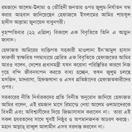
রমজানে আলেম-উলামা ও তৌহিদী জনতার ওপর জুলুম-নির্যাতন বন্ধ
করার আহবান জানিয়েছেন হেফাজতে ইসলামের আমির শায়খুল
হাদীস আল্লামা জুনায়েদ বাবুনগরী।
বৃহস্পতিবার (২২ এপ্রিল) বিকালে এক বিবৃতিতে তিনি এ আহ্বান
জানান।
হেফাজত আমিরের ব্যক্তিগত সহকারী মাওলানা ইন’আমুল হাসান
ফারুকী স্বাক্ষরিত গণমাধ্যমে প্রেরিত এক বিবৃতিতে হেফাজতের আমির
আরও বলেন, দেশের প্রধানমন্ত্রী যখন করোনা পরিস্থিতির কারণে নিজ
গৃহে বন্দি জীবনযাপন করতে বাধ্য হচ্ছেন, তখন জুলুম চলছে
মসজিদ, মাদরাসা, হিফজখানা ও এসব প্রতিষ্ঠানের হেফাজতকারীদের
ওপর।
সরকারের নীতি নির্ধারকদের প্রতি বিনীত অনুরোধ জানিয়ে হেফাজত
আমির বলেন, এই রমজান মাসে রিমান্ডে নেয়া আলেম ওলামাদেরকে
বিধর্মী এবং অবিশ্বাসীদের দিয়ে জিজ্ঞাসাবাদ করাবেন না। তারা এই
সকল হযরতদের সাথে খুবই নিষ্ঠুর ও অপমানজনক আচরণ করছে।
মহান আল্লাহ্ রাব্বুল আলামীন এসব বরদাস্ত করবেন না।