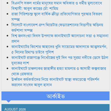
বিএনপি সকল ধর্মের মানুষের সমান অধিকার ও ধর্মীয় মুল্যবোধে
বিশ্বাসী: আবুল কাহের চৌ: শামিম
রাজা গিরিশচন্দ্র স্কুলে বার্ষিক ক্রীড়া প্রতিযোগিতার পুরস্কার বিতরণ
সম্পন্ন
সিলেটে বাংলাদেশ গ্রুপ থিয়েটার ফেডারেশানের বিভাগীয় অভিনয়
কর্মশালা সম্পন্ন
বিশ্ব জনসংখ্যা দিবস উপলক্ষে কানাইঘাটে আলোচনা সভা ও সম্মাননা
প্রদান
কানাইঘাটের কিশোর আহাদের খুনি সায়েমের আদালতে আত্মসমর্পন,
৫ দিনের রিমান্ড চাইবে পুলিশ
কানাইঘাট রাজাগঞ্জে নিখোঁজের দুই দিন পর সুরমা নদীতে ভেসে উঠল
যুবকের লাশ
কানাইঘাটে চাঞ্চল্যকর জাহাঙ্গীর হত্যা মামলার ৩ আসামী কক্সবাজার
থেকে গ্রেফতার
উর্ধ্বতন কর্মকর্তাদের নিয়ে কানাইঘাট স্বাস্থ্য কমপ্লেক্সে পরিদর্শন
করলেন সাংসদ আবুল হাসান
আর্কাইভ
AUGUST 2026