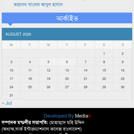
করলেন সাংসদ আবুল হাসান
আর্কাইভ
AUGUST 2026
M
T
W
T
F
S
S
1
2
3
4
5
6
7
8
9
10
11
12
13
14
15
16
17
18
19
20
21
22
23
24
25
26
27
28
29
30
31
« Jul
Developed By
Media
it
সম্পাদক মন্ডলীর সভাপতি:
মোহাম্মাদ মহি উদ্দিন
(অধ্যক্ষ,সার্ক ইন্টারন্যাশনাল কলেজ বাংলাদেশ)