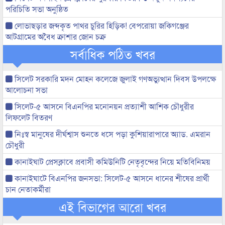
পরিচিতি সভা অনুষ্ঠিত
লোভাছড়ার জব্দকৃত পাথর চুরির হিড়িক! বেপরোয়া জকিগঞ্জের
আটগ্রামের অবৈধ ক্রাশার জোন চক্র
সর্বাধিক পঠিত খবর
সিলেট সরকারি মদন মোহন কলেজে জুলাই গণঅভ্যুত্থান দিবস উপলক্ষে
আলোচনা সভা
সিলেট-৫ আসনে বিএনপির মনোনয়ন প্রত্যাশী আশিক চৌধুরীর
লিফলেট বিতরণ
নিঃস্ব মানুষের দীর্ঘশ্বাস শুনতে ধসে পড়া কুশিয়ারাপারে অ্যাড. এমরান
চৌধুরী
কানাইঘাট প্রেসক্লাবে প্রবাসী কমিউনিটি নেতৃবৃন্দের নিয়ে মতিবিনিময়
কানাইঘাটে বিএনপির জনসভা: সিলেট-৫ আসনে ধানের শীষের প্রার্থী
চান নেতাকর্মীরা
এই বিভাগের আরো খবর