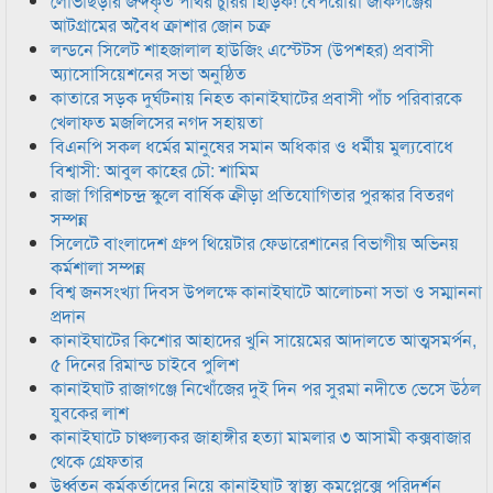
লোভাছড়ার জব্দকৃত পাথর চুরির হিড়িক! বেপরোয়া জকিগঞ্জের
আটগ্রামের অবৈধ ক্রাশার জোন চক্র
লন্ডনে সিলেট শাহজালাল হাউজিং এস্টেটস (উপশহর) প্রবাসী
অ্যাসোসিয়েশনের সভা অনুষ্ঠিত
কাতারে সড়ক দুর্ঘটনায় নিহত কানাইঘাটের প্রবাসী পাঁচ পরিবারকে
খেলাফত মজলিসের নগদ সহায়তা
বিএনপি সকল ধর্মের মানুষের সমান অধিকার ও ধর্মীয় মুল্যবোধে
বিশ্বাসী: আবুল কাহের চৌ: শামিম
রাজা গিরিশচন্দ্র স্কুলে বার্ষিক ক্রীড়া প্রতিযোগিতার পুরস্কার বিতরণ
সম্পন্ন
সিলেটে বাংলাদেশ গ্রুপ থিয়েটার ফেডারেশানের বিভাগীয় অভিনয়
কর্মশালা সম্পন্ন
বিশ্ব জনসংখ্যা দিবস উপলক্ষে কানাইঘাটে আলোচনা সভা ও সম্মাননা
প্রদান
কানাইঘাটের কিশোর আহাদের খুনি সায়েমের আদালতে আত্মসমর্পন,
৫ দিনের রিমান্ড চাইবে পুলিশ
কানাইঘাট রাজাগঞ্জে নিখোঁজের দুই দিন পর সুরমা নদীতে ভেসে উঠল
যুবকের লাশ
কানাইঘাটে চাঞ্চল্যকর জাহাঙ্গীর হত্যা মামলার ৩ আসামী কক্সবাজার
থেকে গ্রেফতার
উর্ধ্বতন কর্মকর্তাদের নিয়ে কানাইঘাট স্বাস্থ্য কমপ্লেক্সে পরিদর্শন