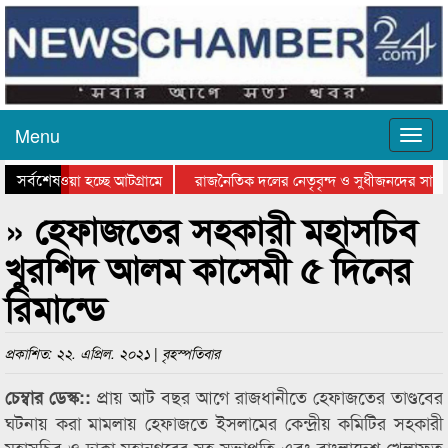
Menu
সর্বশেষ
নিয়ে যাওয়া হচ্ছে আটগ্রামে
রাজনৈতিক দলের নেতৃবৃন্দ ও সুধীজনদের সাথে
রতিযোগিতার পুরস্কার বিতরণ সম্পন্ন
সিলেটে বাংলাদেশ গ্রুপ থিয়েটার ফেডারেশানের 
» হেফাজতের সহকারী মহাসচিব
খুরশিদ আলম কাসেমী ৫ দিনের
রিমান্ডে
প্রকাশিত: ২২. এপ্রিল. ২০২১ | বৃহস্পতিবার
প্রায় আট বছর আগে রাজধানীতে হেফাজতের তাণ্ডবের
চেম্বার ডেস্ক::
ঘটনায় করা মামলায় হেফাজতে ইসলামের কেন্দ্রীয় কমিটির সহকারী
মহাসচিব ও ঢাকা মহানগরের সহ-সভাপতি এবং বাংলাদেশ খেলাফত