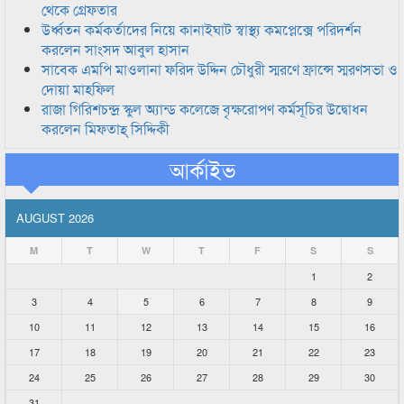
থেকে গ্রেফতার
উর্ধ্বতন কর্মকর্তাদের নিয়ে কানাইঘাট স্বাস্থ্য কমপ্লেক্সে পরিদর্শন
করলেন সাংসদ আবুল হাসান
সাবেক এমপি মাওলানা ফরিদ উদ্দিন চৌধুরী স্মরণে ফ্রান্সে স্মরণসভা ও
দোয়া মাহফিল
রাজা গিরিশচন্দ্র স্কুল অ্যান্ড কলেজে বৃক্ষরোপণ কর্মসূচির উদ্বোধন
করলেন মিফতাহ্ সিদ্দিকী
আর্কাইভ
AUGUST 2026
M
T
W
T
F
S
S
1
2
3
4
5
6
7
8
9
10
11
12
13
14
15
16
17
18
19
20
21
22
23
24
25
26
27
28
29
30
31