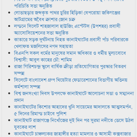
পরিচিতি সভা অনুষ্ঠিত
লোভাছড়ার জব্দকৃত পাথর চুরির হিড়িক! বেপরোয়া জকিগঞ্জের
আটগ্রামের অবৈধ ক্রাশার জোন চক্র
লন্ডনে সিলেট শাহজালাল হাউজিং এস্টেটস (উপশহর) প্রবাসী
অ্যাসোসিয়েশনের সভা অনুষ্ঠিত
কাতারে সড়ক দুর্ঘটনায় নিহত কানাইঘাটের প্রবাসী পাঁচ পরিবারকে
খেলাফত মজলিসের নগদ সহায়তা
বিএনপি সকল ধর্মের মানুষের সমান অধিকার ও ধর্মীয় মুল্যবোধে
বিশ্বাসী: আবুল কাহের চৌ: শামিম
রাজা গিরিশচন্দ্র স্কুলে বার্ষিক ক্রীড়া প্রতিযোগিতার পুরস্কার বিতরণ
সম্পন্ন
সিলেটে বাংলাদেশ গ্রুপ থিয়েটার ফেডারেশানের বিভাগীয় অভিনয়
কর্মশালা সম্পন্ন
বিশ্ব জনসংখ্যা দিবস উপলক্ষে কানাইঘাটে আলোচনা সভা ও সম্মাননা
প্রদান
কানাইঘাটের কিশোর আহাদের খুনি সায়েমের আদালতে আত্মসমর্পন,
৫ দিনের রিমান্ড চাইবে পুলিশ
কানাইঘাট রাজাগঞ্জে নিখোঁজের দুই দিন পর সুরমা নদীতে ভেসে উঠল
যুবকের লাশ
কানাইঘাটে চাঞ্চল্যকর জাহাঙ্গীর হত্যা মামলার ৩ আসামী কক্সবাজার