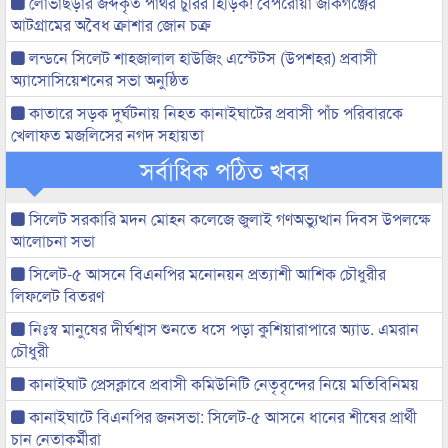
লোভাছড়ার জব্দকৃত পাথর চুরির হিড়িক! বেপরোয়া জকিগঞ্জের
আটগ্রামের অবৈধ ক্রাশার জোন চক্র
লন্ডনে সিলেট শাহজালাল হাউজিং এস্টেটস (উপশহর) প্রবাসী
অ্যাসোসিয়েশনের সভা অনুষ্ঠিত
কাতারে সড়ক দুর্ঘটনায় নিহত কানাইঘাটের প্রবাসী পাঁচ পরিবারকে
খেলাফত মজলিসের নগদ সহায়তা
সর্বাধিক পঠিত খবর
সিলেট সরকারি মদন মোহন কলেজে জুলাই গণঅভ্যুত্থান দিবস উপলক্ষে
আলোচনা সভা
সিলেট-৫ আসনে বিএনপির মনোনয়ন প্রত্যাশী আশিক চৌধুরীর
লিফলেট বিতরণ
নিঃস্ব মানুষের দীর্ঘশ্বাস শুনতে ধসে পড়া কুশিয়ারাপারে অ্যাড. এমরান
চৌধুরী
কানাইঘাট প্রেসক্লাবে প্রবাসী কমিউনিটি নেতৃবৃন্দের নিয়ে মতিবিনিময়
কানাইঘাটে বিএনপির জনসভা: সিলেট-৫ আসনে ধানের শীষের প্রার্থী
চান নেতাকর্মীরা