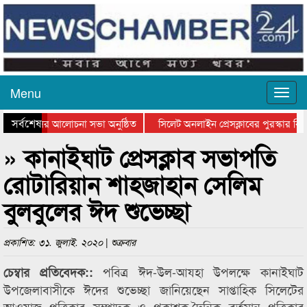
Menu
সর্বশেষ
্থান দিবসের আলোচনা সভা অনুষ্ঠিত
সিলেট অনলাইন প্রেসক্লাবের পুরস্কার বিতর
ে আলোচনা সভা ও সম্মাননা প্রদান
কানাইঘাটের কিশোর আহাদের খুনি সায়েমের 
» কানাইঘাট প্রেসক্লাব সভাপতি
রোটারিয়ান শাহজাহান সেলিম
বুলবুলের ঈদ শুভেচ্ছা
প্রকাশিত: ৩১. জুলাই. ২০২০ | শুক্রবার
পবিত্র ঈদ-উল-আযহা উপলক্ষে কানাইঘাট
চেম্বার প্রতিবেদক::
উপজেলাবাসীকে ঈদের শুভেচ্ছা জানিয়েছেন সাপ্তাহিক সিলেটের
আওয়াজ পত্রিকার সম্পাদক ও প্রকাশক,দৈনিক বর্তমান পত্রিকার