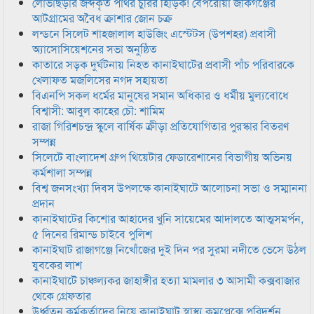
লোভাছড়ার জব্দকৃত পাথর চুরির হিড়িক! বেপরোয়া জকিগঞ্জের
আটগ্রামের অবৈধ ক্রাশার জোন চক্র
লন্ডনে সিলেট শাহজালাল হাউজিং এস্টেটস (উপশহর) প্রবাসী
অ্যাসোসিয়েশনের সভা অনুষ্ঠিত
কাতারে সড়ক দুর্ঘটনায় নিহত কানাইঘাটের প্রবাসী পাঁচ পরিবারকে
খেলাফত মজলিসের নগদ সহায়তা
বিএনপি সকল ধর্মের মানুষের সমান অধিকার ও ধর্মীয় মুল্যবোধে
বিশ্বাসী: আবুল কাহের চৌ: শামিম
রাজা গিরিশচন্দ্র স্কুলে বার্ষিক ক্রীড়া প্রতিযোগিতার পুরস্কার বিতরণ
সম্পন্ন
সিলেটে বাংলাদেশ গ্রুপ থিয়েটার ফেডারেশানের বিভাগীয় অভিনয়
কর্মশালা সম্পন্ন
বিশ্ব জনসংখ্যা দিবস উপলক্ষে কানাইঘাটে আলোচনা সভা ও সম্মাননা
প্রদান
কানাইঘাটের কিশোর আহাদের খুনি সায়েমের আদালতে আত্মসমর্পন,
৫ দিনের রিমান্ড চাইবে পুলিশ
কানাইঘাট রাজাগঞ্জে নিখোঁজের দুই দিন পর সুরমা নদীতে ভেসে উঠল
যুবকের লাশ
কানাইঘাটে চাঞ্চল্যকর জাহাঙ্গীর হত্যা মামলার ৩ আসামী কক্সবাজার
থেকে গ্রেফতার
উর্ধ্বতন কর্মকর্তাদের নিয়ে কানাইঘাট স্বাস্থ্য কমপ্লেক্সে পরিদর্শন