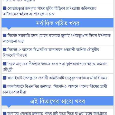
লোভাছড়ার জব্দকৃত পাথর চুরির হিড়িক! বেপরোয়া জকিগঞ্জের
আটগ্রামের অবৈধ ক্রাশার জোন চক্র
সর্বাধিক পঠিত খবর
সিলেট সরকারি মদন মোহন কলেজে জুলাই গণঅভ্যুত্থান দিবস উপলক্ষে
আলোচনা সভা
সিলেট-৫ আসনে বিএনপির মনোনয়ন প্রত্যাশী আশিক চৌধুরীর
লিফলেট বিতরণ
নিঃস্ব মানুষের দীর্ঘশ্বাস শুনতে ধসে পড়া কুশিয়ারাপারে অ্যাড. এমরান
চৌধুরী
কানাইঘাট প্রেসক্লাবে প্রবাসী কমিউনিটি নেতৃবৃন্দের নিয়ে মতিবিনিময়
কানাইঘাটে বিএনপির জনসভা: সিলেট-৫ আসনে ধানের শীষের প্রার্থী
চান নেতাকর্মীরা
এই বিভাগের আরো খবর
আবারো লোভার জব্দকৃত পাথর চুরি করে নিয়ে যাওয়া হচ্ছে আটগ্রামে