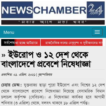
Menu
সর্বশেষ
িয়ে যাওয়া হচ্ছে আটগ্রামে
রাজনৈতিক দলের নেতৃবৃন্দ ও সুধীজনদের সাথে
তিযোগিতার পুরস্কার বিতরণ সম্পন্ন
সিলেটে বাংলাদেশ গ্রুপ থিয়েটার ফেডারেশানের ব
» ইউরোপ ও ১২ দেশ থেকে
বাংলাদেশে প্রবেশে নিষেধাজ্ঞা
প্রকাশিত: ০১. এপ্রিল. ২০২১ | বৃহস্পতিবার
যুক্তরাজ্য ছাড়া পুরো ইউরোপ এবং বিশ্বের ১২ দেশ
চেম্বার ডেস্ক::
থেকে বাংলাদেশে প্রবেশে নিষেধাজ্ঞা দিয়েছে বেসামরিক বিমান
চলাচল কর্তৃপক্ষ (বেবিচক)। এ নিষেধাজ্ঞা কার্যকর হবে আগামী
শনিবার (৩ এপ্রিল) থেকে, বলবৎ থাকবে ১৮ এপ্রিল পর্যন্ত।