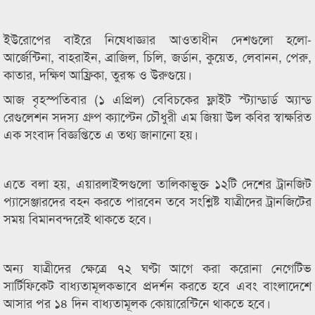
ইউরোপের বাইরে নিষেধাজ্ঞার আওতাধীন দেশগুলো হলো-
আর্জেন্টিনা, বাহরাইন, ব্রাজিল, চিলি, জর্ডান, কুয়েত, লেবানন, পেরু,
কাতার, দক্ষিণ আফ্রিকা, তুরস্ক ও উরুগুয়ে।
আজ বৃহস্পতিবার (১ এপ্রিল) বেবিচকের ফ্লাইট স্ট্যান্ডার্ড অ্যান্ড
রেগুলেশন সদস্য গ্রুপ ক্যাপ্টেন চৌধুরী এম জিয়া উল কবির স্বাক্ষরিত
এক সংবাদ বিজ্ঞপ্তিতে এ তথ্য জানানো হয়।
এতে বলা হয়, এয়ারলাইন্সগুলো তালিকাভুক্ত ১২টি দেশের ট্রানজিট
প্যাসেঞ্জারদের বহন করতে পারবেন তবে সংশ্লিষ্ট যাত্রীদের ট্রানজিটের
সময় বিমানবন্দরেই থাকতে হবে।
অন্য যাত্রীদের ক্ষেত্রে ৭২ ঘণ্টা আগে করা করোনা নেগেটিভ
সার্টিফিকেট বাধ্যতামূলকভাবে প্রদর্শন করতে হবে এবং বাংলাদেশে
আসার পর ১৪ দিন বাধ্যতামূলক কোয়ারেন্টিনে থাকতে হবে।