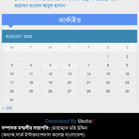
করলেন সাংসদ আবুল হাসান
আর্কাইভ
AUGUST 2026
M
T
W
T
F
S
S
1
2
3
4
5
6
7
8
9
10
11
12
13
14
15
16
17
18
19
20
21
22
23
24
25
26
27
28
29
30
31
« Jul
Developed By
Media
it
সম্পাদক মন্ডলীর সভাপতি:
মোহাম্মাদ মহি উদ্দিন
(অধ্যক্ষ,সার্ক ইন্টারন্যাশনাল কলেজ বাংলাদেশ)