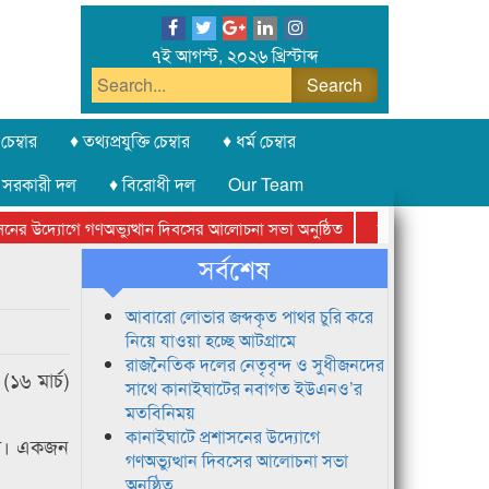
৭ই আগস্ট, ২০২৬ খ্রিস্টাব্দ
চেম্বার
♦ তথ্যপ্রযুক্তি চেম্বার
♦ ধর্ম চেম্বার
 সরকারী দল
♦ বিরোধী দল
Our Team
র উদ্যোগে গণঅভ্যুত্থান দিবসের আলোচনা সভা অনুষ্ঠিত
সিলেট অনলাইন প্রেসক্
সর্বশেষ
আবারো লোভার জব্দকৃত পাথর চুরি করে
নিয়ে যাওয়া হচ্ছে আটগ্রামে
রাজনৈতিক দলের নেতৃবৃন্দ ও সুধীজনদের
১৬ মার্চ)
সাথে কানাইঘাটের নবাগত ইউএনও’র
মতবিনিময়
কানাইঘাটে প্রশাসনের উদ্যোগে
মদ। একজন
গণঅভ্যুত্থান দিবসের আলোচনা সভা
অনুষ্ঠিত