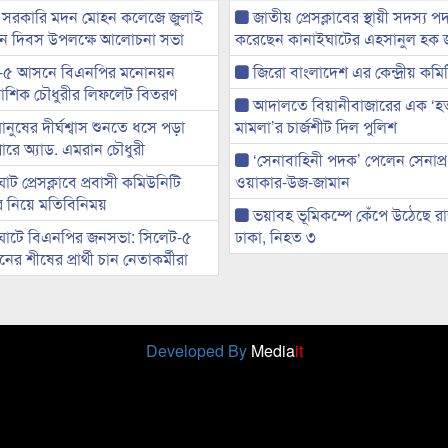
 সরকারি মদন মোহন কলেজে জুলাই
জাতীয় প্রেসক্লাবের স্থায়ী সদস্য প
্থান দিবস উপলক্ষে আলোচনা সভা
করেছেন কানাইঘাটের এহসানুল হক 
-৫ আসনে বিএনপির মনোনয়ন
জিরো বাংলাদেশ এর কেন্দ্রীয় কমি
ী আশিক চৌধুরীর লিফলেট বিতরণ
আদালতে বিয়ানীবাজারের এক ‘হত্য
মানুষের দীর্ঘশ্বাস শুনতে ধসে পড়া
মামলা’র চার্জশীট দিল পুলিশ
ারে অ্যাড. এমরান চৌধুরী
‘সেনাবাহিনী পদক’ পেলেন সেনাপ্
ট প্রেসক্লাবে প্রবাসী কমিউনিটি
ওয়াকার-উজ-জামান
ের নিয়ে মতিবিনিময়
ভয়াবহ ভূমিকম্পে কেঁপে উঠেছে র
ঘাটে বিএনপির জনসভা: সিলেট-৫
ঢাকা, নিহত ৩
র শীষের প্রার্থী চান নেতাকর্মীরা
Developed By
Media
it