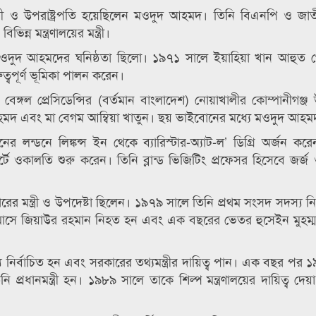
রী ও উপরাষ্ট্রপতি হয়েছিলেন মওদুদ আহমদ। তিনি বিএনপি ও জাতীয
ন্ন মন্ত্রণালয়ের মন্ত্রী।
ও মওদুদ আহমদের ঘনিষ্ঠতা ছিলো। ১৯৭১ সালে ইয়াহিয়া খান আহুত
রুত্বপূর্ণ ভূমিকা পালন করেন।
গল প্রেসিডেন্সির (বর্তমান বাংলাদেশ) নোয়াখালীর কোম্পানীগঞ্জ
মদ এবং মা বেগম আম্বিয়া খাতুন। ছয় ভাইবোনের মধ্যে মওদুদ আহমদ 
নের লন্ডনে লিঙ্কন্স ইন থেকে ব্যারিস্টার-অ্যাট-ল’ ডিগ্রি অর্জন কর
ওকালতি শুরু করেন। তিনি ব্লান্ড ভিজিটিং প্রফেসর হিসেবে জর্জ 
ের মন্ত্রী ও উপদেষ্টা ছিলেন। ১৯৭৯ সালে তিনি প্রথম সংসদ সদস্য নি
মে মাসে জিয়াউর রহমান নিহত হন এবং এক বছরের ভেতর হুসেইন মুহম
র্বাচিত হন এবং সরকারের তথ্যমন্ত্রীর দায়িত্ব পান। এক বছর পর 
প্রধানমন্ত্রী হন। ১৯৮৯ সালে তাকে শিল্প মন্ত্রণালয়ের দায়িত্ব দেয