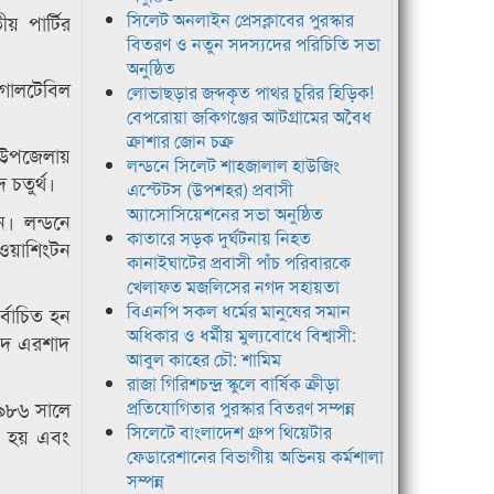
সিলেট অনলাইন প্রেসক্লাবের পুরস্কার
় পার্টির
বিতরণ ও নতুন সদস্যদের পরিচিতি সভা
অনুষ্ঠিত
 গোলটেবিল
লোভাছড়ার জব্দকৃত পাথর চুরির হিড়িক!
বেপরোয়া জকিগঞ্জের আটগ্রামের অবৈধ
ক্রাশার জোন চক্র
 উপজেলায়
লন্ডনে সিলেট শাহজালাল হাউজিং
চতুর্থ।
এস্টেটস (উপশহর) প্রবাসী
অ্যাসোসিয়েশনের সভা অনুষ্ঠিত
েন। লন্ডনে
কাতারে সড়ক দুর্ঘটনায় নিহত
ওয়াশিংটন
কানাইঘাটের প্রবাসী পাঁচ পরিবারকে
খেলাফত মজলিসের নগদ সহায়তা
বিএনপি সকল ধর্মের মানুষের সমান
র্বাচিত হন
অধিকার ও ধর্মীয় মুল্যবোধে বিশ্বাসী:
্মদ এরশাদ
আবুল কাহের চৌ: শামিম
রাজা গিরিশচন্দ্র স্কুলে বার্ষিক ক্রীড়া
১৯৮৬ সালে
প্রতিযোগিতার পুরস্কার বিতরণ সম্পন্ন
সিলেটে বাংলাদেশ গ্রুপ থিয়েটার
়া হয় এবং
ফেডারেশানের বিভাগীয় অভিনয় কর্মশালা
সম্পন্ন