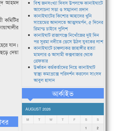
ওদুদ আহমদ
বিশ্ব জনসংখ্যা দিবস উপলক্ষে কানাইঘাটে
আলোচনা সভা ও সম্মাননা প্রদান
কানাইঘাটের কিশোর আহাদের খুনি
য়ী কমিটির
সায়েমের আদালতে আত্মসমর্পন, ৫ দিনের
োয়াখালীর
রিমান্ড চাইবে পুলিশ
কানাইঘাট রাজাগঞ্জে নিখোঁজের দুই দিন
পর সুরমা নদীতে ভেসে উঠল যুবকের লাশ
হেরে যান।
কানাইঘাটে চাঞ্চল্যকর জাহাঙ্গীর হত্যা
েড়ে দেয়া
মামলার ৩ আসামী কক্সবাজার থেকে
গ্রেফতার
উর্ধ্বতন কর্মকর্তাদের নিয়ে কানাইঘাট
স্বাস্থ্য কমপ্লেক্সে পরিদর্শন করলেন সাংসদ
আবুল হাসান
আর্কাইভ
AUGUST 2026
খবর
M
T
W
T
F
S
S
1
2