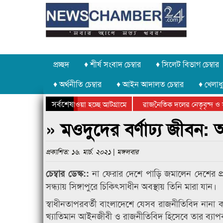
প্রচ্ছদ
♦ শীর্ষ সংবাদ চেম্বার
♦ সিলেট বিভাগ চেম্বার
♦ অর্থনীতি চেম্বার
♦ আইন আদালত চেম্বার
♦ খেলাধু
সর্বশেষ
াথর চুরি করে নিয়ে যাওয়া হচ্ছে আটগ্রামে
রাজনৈতিক দলের নেতৃবৃন্দ ও স
ার্ষিক ক্রীড়া প্রতিযোগিতার পুরস্কার বিতরণ সম্পন্ন
সিলেটে বাংলাদেশ গ্রুপ থিয়েটা
» মওদুদের বর্ণাঢ্য জীবন: আ
প্রকাশিত: ১৬. মার্চ. ২০২১ | মঙ্গলবার
না ফেরার দেশে পাড়ি জমালেন দেশের প্
চেম্বার ডেস্ক::
সন্ধ্যায় সিঙ্গাপুরে চিকিৎসাধীন অবস্থায় তিনি মারা যান।
স্বাধীনতাপরবর্তী বাংলাদেশে যেসব রাজনীতিবিদ ন
খ্যাতিমান আইনজীবী ও রাজনীতিবিদ হিসেবে তার ব্য