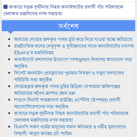
কাতারে সড়ক দুর্ঘটনায় নিহত কানাইঘাটের প্রবাসী পাঁচ পরিবারকে
খেলাফত মজলিসের নগদ সহায়তা
সর্বশেষ
আবারো লোভার জব্দকৃত পাথর চুরি করে নিয়ে যাওয়া হচ্ছে আটগ্রামে
রাজনৈতিক দলের নেতৃবৃন্দ ও সুধীজনদের সাথে কানাইঘাটের নবাগত
ইউএনও’র মতবিনিময়
কানাইঘাটে প্রশাসনের উদ্যোগে গণঅভ্যুত্থান দিবসের আলোচনা সভা
অনুষ্ঠিত
সিলেট অনলাইন প্রেসক্লাবের পুরস্কার বিতরণ ও নতুন সদস্যদের
পরিচিতি সভা অনুষ্ঠিত
লোভাছড়ার জব্দকৃত পাথর চুরির হিড়িক! বেপরোয়া জকিগঞ্জের
আটগ্রামের অবৈধ ক্রাশার জোন চক্র
লন্ডনে সিলেট শাহজালাল হাউজিং এস্টেটস (উপশহর) প্রবাসী
অ্যাসোসিয়েশনের সভা অনুষ্ঠিত
কাতারে সড়ক দুর্ঘটনায় নিহত কানাইঘাটের প্রবাসী পাঁচ পরিবারকে
খেলাফত মজলিসের নগদ সহায়তা
বিএনপি সকল ধর্মের মানুষের সমান অধিকার ও ধর্মীয় মুল্যবোধে
বিশ্বাসী: আবুল কাহের চৌ: শামিম