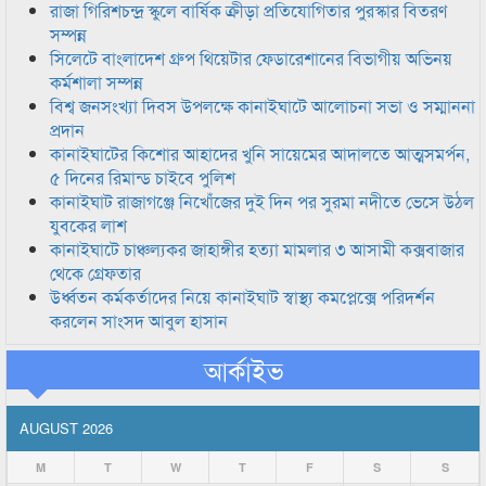
রাজা গিরিশচন্দ্র স্কুলে বার্ষিক ক্রীড়া প্রতিযোগিতার পুরস্কার বিতরণ
সম্পন্ন
সিলেটে বাংলাদেশ গ্রুপ থিয়েটার ফেডারেশানের বিভাগীয় অভিনয়
কর্মশালা সম্পন্ন
বিশ্ব জনসংখ্যা দিবস উপলক্ষে কানাইঘাটে আলোচনা সভা ও সম্মাননা
প্রদান
কানাইঘাটের কিশোর আহাদের খুনি সায়েমের আদালতে আত্মসমর্পন,
৫ দিনের রিমান্ড চাইবে পুলিশ
কানাইঘাট রাজাগঞ্জে নিখোঁজের দুই দিন পর সুরমা নদীতে ভেসে উঠল
যুবকের লাশ
কানাইঘাটে চাঞ্চল্যকর জাহাঙ্গীর হত্যা মামলার ৩ আসামী কক্সবাজার
থেকে গ্রেফতার
উর্ধ্বতন কর্মকর্তাদের নিয়ে কানাইঘাট স্বাস্থ্য কমপ্লেক্সে পরিদর্শন
করলেন সাংসদ আবুল হাসান
আর্কাইভ
AUGUST 2026
M
T
W
T
F
S
S