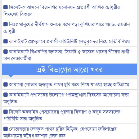
সিলেট-৫ আসনে বিএনপির মনোনয়ন প্রত্যাশী আশিক চৌধুরীর
লিফলেট বিতরণ
নিঃস্ব মানুষের দীর্ঘশ্বাস শুনতে ধসে পড়া কুশিয়ারাপারে অ্যাড. এমরান
চৌধুরী
কানাইঘাট প্রেসক্লাবে প্রবাসী কমিউনিটি নেতৃবৃন্দের নিয়ে মতিবিনিময়
কানাইঘাটে বিএনপির জনসভা: সিলেট-৫ আসনে ধানের শীষের প্রার্থী
চান নেতাকর্মীরা
এই বিভাগের আরো খবর
আবারো লোভার জব্দকৃত পাথর চুরি করে নিয়ে যাওয়া হচ্ছে আটগ্রামে
কানাইঘাটে প্রশাসনের উদ্যোগে গণঅভ্যুত্থান দিবসের আলোচনা সভা
অনুষ্ঠিত
সিলেট অনলাইন প্রেসক্লাবের পুরস্কার বিতরণ ও নতুন সদস্যদের
পরিচিতি সভা অনুষ্ঠিত
লোভাছড়ার জব্দকৃত পাথর চুরির হিড়িক! বেপরোয়া জকিগঞ্জের
আটগ্রামের অবৈধ ক্রাশার জোন চক্র