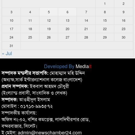
1
2
3
4
5
6
7
8
9
10
11
12
13
14
15
16
17
18
19
20
21
22
23
24
25
26
27
28
29
30
31
« Jul
Developed By
Media
it
সম্পাদক মন্ডলীর সভাপতি:
মোহাম্মাদ মহি উদ্দিন
(অধ্যক্ষ,সার্ক ইন্টারন্যাশনাল কলেজ বাংলাদেশ)
প্রধান সম্পাদক:
ইকবাল আহমদ চৌধুরী
(ইংল্যান্ড প্রবাসী, সাংবাদিক ও লেখক)
সম্পাদক:
তাওহীদুল ইসলাম
মোবাইল : ০১৭১০-৯৯৩৫৭২
সম্পাদকীয় কার্যালয়:
অফিস নং-০২, বশির কমপ্লেক্স, লালদিঘীরপার রোড,
বন্দরবাজার, সিলেট।
ই মেইল: admin@newschamber24.com