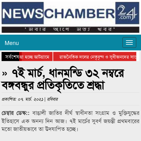
Menu
সর্বশেষ
িয়ে যাওয়া হচ্ছে আটগ্রামে
রাজনৈতিক দলের নেতৃবৃন্দ ও সুধীজনদের সাথে 
তিযোগিতার পুরস্কার বিতরণ সম্পন্ন
সিলেটে বাংলাদেশ গ্রুপ থিয়েটার ফেডারেশানের ব
» ৭ই মার্চ, ধানমন্ডি ৩২ নম্বরে
বঙ্গবন্ধুর প্রতিকৃতিতে শ্রদ্ধা
প্রকাশিত: ০৭. মার্চ. ২০২১ | রবিবার
বাঙালী জাতির দীর্ঘ স্বাধীনতা সংগ্রাম ও মুক্তিযুদ্ধের
চেম্বার ডেস্ক::
ইতিহাসে এক অনন্য দিন আজ। ৭ই মার্চের সুবর্ণ জয়ন্তী প্রথমবারের
মতো জাতীয়ভাবে তা উদযাপিত হচ্ছে।