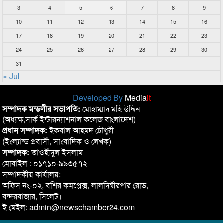
3
4
5
6
7
8
9
10
11
12
13
14
15
16
17
18
19
20
21
22
23
24
25
26
27
28
29
30
31
« Jul
Developed By
Media
it
সম্পাদক মন্ডলীর সভাপতি:
মোহাম্মাদ মহি উদ্দিন
(অধ্যক্ষ,সার্ক ইন্টারন্যাশনাল কলেজ বাংলাদেশ)
প্রধান সম্পাদক:
ইকবাল আহমদ চৌধুরী
(ইংল্যান্ড প্রবাসী, সাংবাদিক ও লেখক)
সম্পাদক:
তাওহীদুল ইসলাম
মোবাইল : ০১৭১০-৯৯৩৫৭২
সম্পাদকীয় কার্যালয়:
অফিস নং-০২, বশির কমপ্লেক্স, লালদিঘীরপার রোড,
বন্দরবাজার, সিলেট।
ই মেইল: admin@newschamber24.com