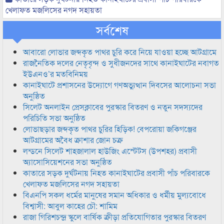
খেলাফত মজলিসের নগদ সহায়তা
সর্বশেষ
আবারো লোভার জব্দকৃত পাথর চুরি করে নিয়ে যাওয়া হচ্ছে আটগ্রামে
রাজনৈতিক দলের নেতৃবৃন্দ ও সুধীজনদের সাথে কানাইঘাটের নবাগত
ইউএনও’র মতবিনিময়
কানাইঘাটে প্রশাসনের উদ্যোগে গণঅভ্যুত্থান দিবসের আলোচনা সভা
অনুষ্ঠিত
সিলেট অনলাইন প্রেসক্লাবের পুরস্কার বিতরণ ও নতুন সদস্যদের
পরিচিতি সভা অনুষ্ঠিত
লোভাছড়ার জব্দকৃত পাথর চুরির হিড়িক! বেপরোয়া জকিগঞ্জের
আটগ্রামের অবৈধ ক্রাশার জোন চক্র
লন্ডনে সিলেট শাহজালাল হাউজিং এস্টেটস (উপশহর) প্রবাসী
অ্যাসোসিয়েশনের সভা অনুষ্ঠিত
কাতারে সড়ক দুর্ঘটনায় নিহত কানাইঘাটের প্রবাসী পাঁচ পরিবারকে
খেলাফত মজলিসের নগদ সহায়তা
বিএনপি সকল ধর্মের মানুষের সমান অধিকার ও ধর্মীয় মুল্যবোধে
বিশ্বাসী: আবুল কাহের চৌ: শামিম
রাজা গিরিশচন্দ্র স্কুলে বার্ষিক ক্রীড়া প্রতিযোগিতার পুরস্কার বিতরণ