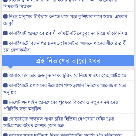
লিফলেট বিতরণ
নিঃস্ব মানুষের দীর্ঘশ্বাস শুনতে ধসে পড়া কুশিয়ারাপারে অ্যাড. এমরান
চৌধুরী
কানাইঘাট প্রেসক্লাবে প্রবাসী কমিউনিটি নেতৃবৃন্দের নিয়ে মতিবিনিময়
কানাইঘাটে বিএনপির জনসভা: সিলেট-৫ আসনে ধানের শীষের প্রার্থী
চান নেতাকর্মীরা
এই বিভাগের আরো খবর
আবারো লোভার জব্দকৃত পাথর চুরি করে নিয়ে যাওয়া হচ্ছে আটগ্রামে
কানাইঘাটে প্রশাসনের উদ্যোগে গণঅভ্যুত্থান দিবসের আলোচনা সভা
অনুষ্ঠিত
সিলেট অনলাইন প্রেসক্লাবের পুরস্কার বিতরণ ও নতুন সদস্যদের
পরিচিতি সভা অনুষ্ঠিত
লোভাছড়ার জব্দকৃত পাথর চুরির হিড়িক! বেপরোয়া জকিগঞ্জের
আটগ্রামের অবৈধ ক্রাশার জোন চক্র
কাতারে সড়ক দুর্ঘটনায় নিহত কানাইঘাটের প্রবাসী পাঁচ পরিবারকে