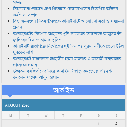
সম্পন্ন
সিলেটে বাংলাদেশ গ্রুপ থিয়েটার ফেডারেশানের বিভাগীয় অভিনয়
কর্মশালা সম্পন্ন
বিশ্ব জনসংখ্যা দিবস উপলক্ষে কানাইঘাটে আলোচনা সভা ও সম্মাননা
প্রদান
কানাইঘাটের কিশোর আহাদের খুনি সায়েমের আদালতে আত্মসমর্পন,
৫ দিনের রিমান্ড চাইবে পুলিশ
কানাইঘাট রাজাগঞ্জে নিখোঁজের দুই দিন পর সুরমা নদীতে ভেসে উঠল
যুবকের লাশ
কানাইঘাটে চাঞ্চল্যকর জাহাঙ্গীর হত্যা মামলার ৩ আসামী কক্সবাজার
থেকে গ্রেফতার
উর্ধ্বতন কর্মকর্তাদের নিয়ে কানাইঘাট স্বাস্থ্য কমপ্লেক্সে পরিদর্শন
করলেন সাংসদ আবুল হাসান
আর্কাইভ
AUGUST 2026
M
T
W
T
F
S
S
1
2