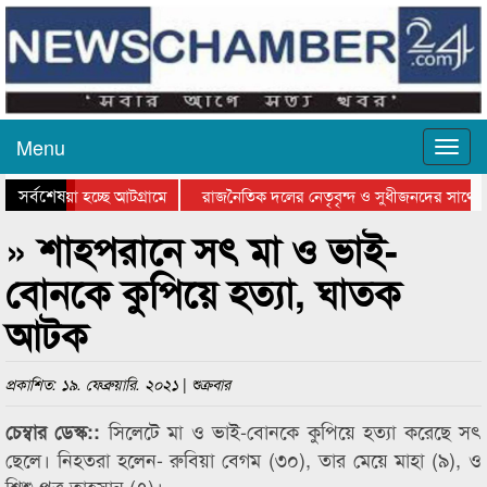
Menu
সর্বশেষ
য়ে যাওয়া হচ্ছে আটগ্রামে
রাজনৈতিক দলের নেতৃবৃন্দ ও সুধীজনদের সাথে 
িযোগিতার পুরস্কার বিতরণ সম্পন্ন
সিলেটে বাংলাদেশ গ্রুপ থিয়েটার ফেডারেশানের বি
» শাহপরানে সৎ মা ও ভাই-
বোনকে কুপিয়ে হত্যা, ঘাতক
আটক
প্রকাশিত: ১৯. ফেব্রুয়ারি. ২০২১ | শুক্রবার
সিলেটে মা ও ভাই-বোনকে কুপিয়ে হত্যা করেছে সৎ
চেম্বার ডেস্ক::
ছেলে। নিহতরা হলেন- রুবিয়া বেগম (৩০), তার মেয়ে মাহা (৯), ও
শিশু পুত্র তাহসান (৭)।