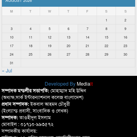
AUGUST 2026
M
T
W
T
F
S
S
1
2
3
4
5
6
7
8
9
10
11
12
13
14
15
16
17
18
19
20
21
22
23
24
25
26
27
28
29
30
31
« Jul
Developed By
Media
it
সম্পাদক মন্ডলীর সভাপতি:
মোহাম্মাদ মহি উদ্দিন
(অধ্যক্ষ,সার্ক ইন্টারন্যাশনাল কলেজ বাংলাদেশ)
প্রধান সম্পাদক:
ইকবাল আহমদ চৌধুরী
(ইংল্যান্ড প্রবাসী, সাংবাদিক ও লেখক)
সম্পাদক:
তাওহীদুল ইসলাম
মোবাইল : ০১৭১০-৯৯৩৫৭২
সম্পাদকীয় কার্যালয়: